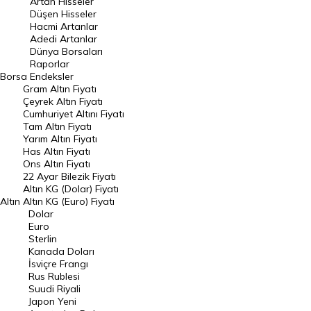
Artan Hisseler
En Çok Düşen Hisseler
Düşen Hisseler
Hacmi Artanlar
Hacmi Artanlar
Adedi Artanlar
Geçmiş Kapanışlar
Dünya Borsaları
Raporlar
Dünya Borsaları
Borsa
Endeksler
Gram Altın Fiyatı
Raporlar
Çeyrek Altın Fiyatı
Endeksler
Cumhuriyet Altını Fiyatı
Tam Altın Fiyatı
Yarım Altın Fiyatı
DÖVİZ
Has Altın Fiyatı
Ons Altın Fiyatı
Döviz Kuru
22 Ayar Bilezik Fiyatı
Dolar Kuru
Altın KG (Dolar) Fiyatı
Altın
Altın KG (Euro) Fiyatı
Euro Kuru
Dolar
Euro
Pound Kuru
Sterlin
Kanada Doları
Frank Kuru
İsviçre Frangı
Riyal Kuru
Rus Rublesi
Suudi Riyali
Avustralya Doları
Japon Yeni