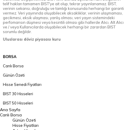
telif hakları tamamen BIST'ye ait olup, tekrar yayınlanamaz. BIST,
verinin sekansı, doğruluğu ve tamlığı konusunda herhangi bir garanti
vermez. Veri yayınında oluşabilecek aksaklıklar, verinin ulaşmaması,
gecikmesi, eksik ulaşması, yanlış olması, veri yayın sistemindeki
perfomansın düşmesi veya kesintili olması gibi hallerde Alıcı, Alt Alıcı
ve / veya Kullanıcılarda oluşabilecek herhangi bir zarardan BIST
sorumlu değildir.
Uluslarası döviz piyasası kuru
BORSA
Canlı Borsa
Günün Özeti
Hisse Senedi Fiyatları
BIST 30 Hisseleri
BIST 50 Hisseleri
Ana Sayfa
BIST 100 Hisseleri
Canlı Borsa
Günün Özeti
En Çok Artan Hisseler
Hisse Fiyatları