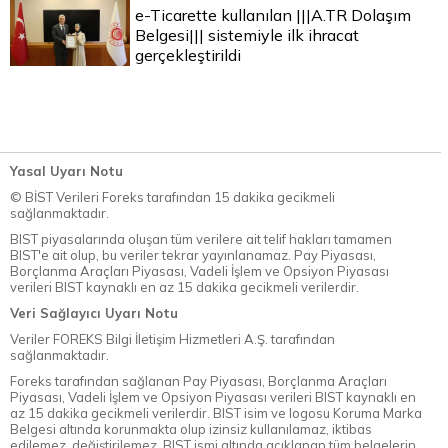
e-Ticarette kullanılan |||A.TR Dolaşım
Belgesi||| sistemiyle ilk ihracat
gerçekleştirildi
Yasal Uyarı Notu
© BİST Verileri Foreks tarafından 15 dakika gecikmeli
sağlanmaktadır.
BIST piyasalarında oluşan tüm verilere ait telif hakları tamamen
BIST'e ait olup, bu veriler tekrar yayınlanamaz. Pay Piyasası,
Borçlanma Araçları Piyasası, Vadeli İşlem ve Opsiyon Piyasası
verileri BIST kaynaklı en az 15 dakika gecikmeli verilerdir.
Veri Sağlayıcı Uyarı Notu
Veriler FOREKS Bilgi İletişim Hizmetleri A.Ş. tarafından
sağlanmaktadır.
Foreks tarafından sağlanan Pay Piyasası, Borçlanma Araçları
Piyasası, Vadeli İşlem ve Opsiyon Piyasası verileri BIST kaynaklı en
az 15 dakika gecikmeli verilerdir. BIST isim ve logosu Koruma Marka
Belgesi altında korunmakta olup izinsiz kullanılamaz, iktibas
edilemez, değiştirilemez. BIST ismi altında açıklanan tüm belgelerin