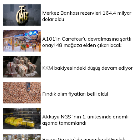
Merkez Bankası rezervleri 164,4 milyar
dolar oldu
A101’in Carrefour’u devralmasına şartlı
onay! 48 mağaza elden çıkarılacak
KKM bakiyesindeki düşüş devam ediyor
Fındık alım fiyatları belli oldu!
Akkuyu NGS`nin 1. ünitesinde önemli
aşama tamamlandı
Resmi Gazete`de yayımlandı! Emlak