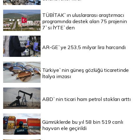
TÜBİTAK`ın uluslararası araştırmacı
programında destek alan 75 projenin
7`si İYTE`den
AR-GE`ye 253,5 milyar lira harcandı
Türkiye`nin güneş gözlüğü ticaretinde
İtalya imzası
ABD`nin ticari ham petrol stokları arttı
Gümrüklerde bu yıl 58 bin 519 canlı
hayvan ele geçirildi