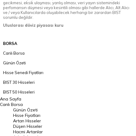
gecikmesi, eksik ulaşması, yanlış olması, veri yayın sistemindeki
perfomansın düşmesi veya kesintili olması gibi hallerde Alıcı, Alt Alıcı
ve / veya Kullanıcılarda oluşabilecek herhangi bir zarardan BIST
sorumlu değildir.
Uluslarası döviz piyasası kuru
BORSA
Canlı Borsa
Günün Özeti
Hisse Senedi Fiyatları
BIST 30 Hisseleri
BIST 50 Hisseleri
Ana Sayfa
BIST 100 Hisseleri
Canlı Borsa
Günün Özeti
En Çok Artan Hisseler
Hisse Fiyatları
Artan Hisseler
En Çok Düşen Hisseler
Düşen Hisseler
Hacmi Artanlar
Hacmi Artanlar