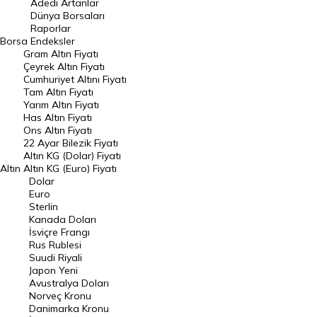
Adedi Artanlar
Geçmiş Kapanışlar
Dünya Borsaları
Raporlar
Dünya Borsaları
Borsa
Endeksler
Gram Altın Fiyatı
Raporlar
Çeyrek Altın Fiyatı
Endeksler
Cumhuriyet Altını Fiyatı
Tam Altın Fiyatı
Yarım Altın Fiyatı
DÖVİZ
Has Altın Fiyatı
Ons Altın Fiyatı
Döviz Kuru
22 Ayar Bilezik Fiyatı
Dolar Kuru
Altın KG (Dolar) Fiyatı
Altın
Altın KG (Euro) Fiyatı
Euro Kuru
Dolar
Euro
Pound Kuru
Sterlin
Kanada Doları
Frank Kuru
İsviçre Frangı
Riyal Kuru
Rus Rublesi
Suudi Riyali
Avustralya Doları
Japon Yeni
Avustralya Doları
Danimarka Kronu Kuru
Norveç Kronu
Danimarka Kronu
Kanada Doları Kuru