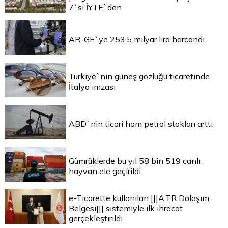
7`si İYTE`den
AR-GE`ye 253,5 milyar lira harcandı
Türkiye`nin güneş gözlüğü ticaretinde
İtalya imzası
ABD`nin ticari ham petrol stokları arttı
Gümrüklerde bu yıl 58 bin 519 canlı
hayvan ele geçirildi
e-Ticarette kullanılan |||A.TR Dolaşım
Belgesi||| sistemiyle ilk ihracat
gerçekleştirildi