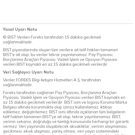
Yasal Uyarı Notu
© BİST Verileri Foreks tarafından 15 dakika gecikmeli
sağlanmaktadır.
BIST piyasalarında oluşan tüm verilere ait telif hakları tamamen
BIST'e ait olup, bu veriler tekrar yayınlanamaz. Pay Piyasası,
Borçlanma Araçları Piyasası, Vadeli İşlem ve Opsiyon Piyasası
verileri BIST kaynaklı en az 15 dakika gecikmeli verilerdir.
Veri Sağlayıcı Uyarı Notu
Veriler FOREKS Bilgi İletişim Hizmetleri A.Ş. tarafından
sağlanmaktadır.
Foreks tarafından sağlanan Pay Piyasası, Borçlanma Araçları
Piyasası, Vadeli İşlem ve Opsiyon Piyasası verileri BIST kaynaklı en
az 15 dakika gecikmeli verilerdir. BIST isim ve logosu Koruma Marka
Belgesi altında korunmakta olup izinsiz kullanılamaz, iktibas
edilemez, değiştirilemez. BIST ismi altında açıklanan tüm belgelerin
telif hakları tamamen BIST'ye ait olup, tekrar yayınlanamaz. BIST,
verinin sekansı, doğruluğu ve tamlığı konusunda herhangi bir garanti
vermez. Veri yayınında oluşabilecek aksaklıklar, verinin ulaşmaması,
gecikmesi, eksik ulaşması, yanlış olması, veri yayın sistemindeki