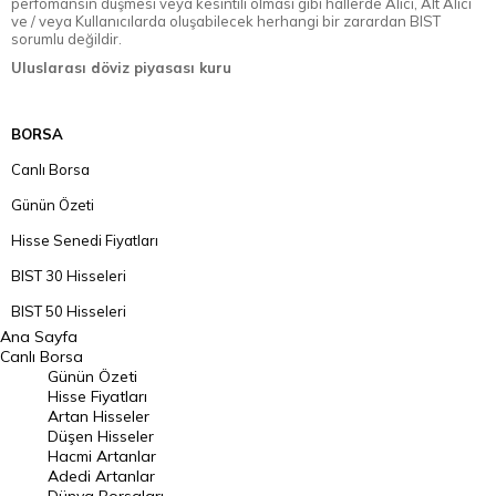
perfomansın düşmesi veya kesintili olması gibi hallerde Alıcı, Alt Alıcı
ve / veya Kullanıcılarda oluşabilecek herhangi bir zarardan BIST
sorumlu değildir.
Uluslarası döviz piyasası kuru
BORSA
Canlı Borsa
Günün Özeti
Hisse Senedi Fiyatları
BIST 30 Hisseleri
BIST 50 Hisseleri
Ana Sayfa
BIST 100 Hisseleri
Canlı Borsa
Günün Özeti
En Çok Artan Hisseler
Hisse Fiyatları
Artan Hisseler
En Çok Düşen Hisseler
Düşen Hisseler
Hacmi Artanlar
Hacmi Artanlar
Adedi Artanlar
Geçmiş Kapanışlar