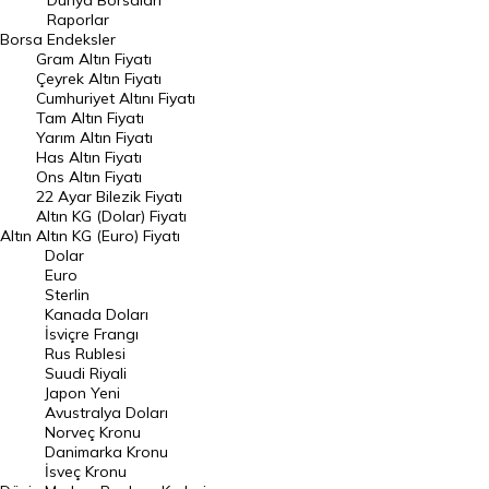
Dünya Borsaları
Raporlar
Dünya Borsaları
Borsa
Endeksler
Gram Altın Fiyatı
Raporlar
Çeyrek Altın Fiyatı
Endeksler
Cumhuriyet Altını Fiyatı
Tam Altın Fiyatı
Yarım Altın Fiyatı
DÖVİZ
Has Altın Fiyatı
Ons Altın Fiyatı
Döviz Kuru
22 Ayar Bilezik Fiyatı
Dolar Kuru
Altın KG (Dolar) Fiyatı
Altın
Altın KG (Euro) Fiyatı
Euro Kuru
Dolar
Euro
Pound Kuru
Sterlin
Kanada Doları
Frank Kuru
İsviçre Frangı
Riyal Kuru
Rus Rublesi
Suudi Riyali
Avustralya Doları
Japon Yeni
Avustralya Doları
Danimarka Kronu Kuru
Norveç Kronu
Danimarka Kronu
Kanada Doları Kuru
İsveç Kronu