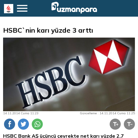
HSBC`nin karı yüzde 3 arttı
14.11.2014 Cuma 11:23
Güncelleme : 14.11.2014 Cuma 11:25
HSBC Bank AŞ üçüncü çeyrekte net karı yüzde 2.7