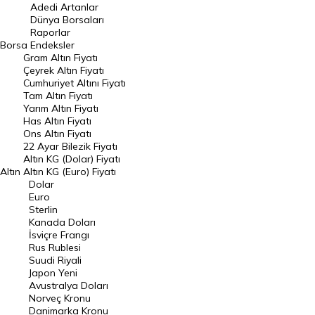
Adedi Artanlar
Geçmiş Kapanışlar
Dünya Borsaları
Raporlar
Dünya Borsaları
Borsa
Endeksler
Gram Altın Fiyatı
Raporlar
Çeyrek Altın Fiyatı
Endeksler
Cumhuriyet Altını Fiyatı
Tam Altın Fiyatı
Yarım Altın Fiyatı
DÖVİZ
Has Altın Fiyatı
Ons Altın Fiyatı
Döviz Kuru
22 Ayar Bilezik Fiyatı
Dolar Kuru
Altın KG (Dolar) Fiyatı
Altın
Altın KG (Euro) Fiyatı
Euro Kuru
Dolar
Euro
Pound Kuru
Sterlin
Kanada Doları
Frank Kuru
İsviçre Frangı
Riyal Kuru
Rus Rublesi
Suudi Riyali
Avustralya Doları
Japon Yeni
Avustralya Doları
Danimarka Kronu Kuru
Norveç Kronu
Danimarka Kronu
Kanada Doları Kuru