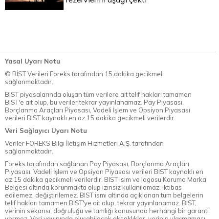
Yasal Uyarı Notu
© BİST Verileri Foreks tarafından 15 dakika gecikmeli
sağlanmaktadır.
BIST piyasalarında oluşan tüm verilere ait telif hakları tamamen
BIST'e ait olup, bu veriler tekrar yayınlanamaz. Pay Piyasası,
Borçlanma Araçları Piyasası, Vadeli İşlem ve Opsiyon Piyasası
verileri BIST kaynaklı en az 15 dakika gecikmeli verilerdir.
Veri Sağlayıcı Uyarı Notu
Veriler FOREKS Bilgi İletişim Hizmetleri A.Ş. tarafından
sağlanmaktadır.
Foreks tarafından sağlanan Pay Piyasası, Borçlanma Araçları
Piyasası, Vadeli İşlem ve Opsiyon Piyasası verileri BIST kaynaklı en
az 15 dakika gecikmeli verilerdir. BIST isim ve logosu Koruma Marka
Belgesi altında korunmakta olup izinsiz kullanılamaz, iktibas
edilemez, değiştirilemez. BIST ismi altında açıklanan tüm belgelerin
telif hakları tamamen BIST'ye ait olup, tekrar yayınlanamaz. BIST,
verinin sekansı, doğruluğu ve tamlığı konusunda herhangi bir garanti
vermez. Veri yayınında oluşabilecek aksaklıklar, verinin ulaşmaması,