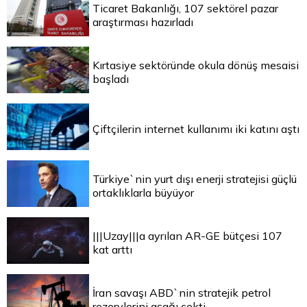
Ticaret Bakanlığı, 107 sektörel pazar
araştırması hazırladı
Kırtasiye sektöründe okula dönüş mesaisi
başladı
Çiftçilerin internet kullanımı iki katını aştı
Türkiye`nin yurt dışı enerji stratejisi güçlü
ortaklıklarla büyüyor
|||Uzay|||a ayrılan AR-GE bütçesi 107
kat arttı
İran savaşı ABD`nin stratejik petrol
rezervlerini aşağı çekti