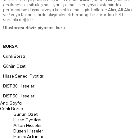
gecikmesi, eksik ulaşması, yanlış olması, veri yayın sistemindeki
perfomansın düşmesi veya kesintili olması gibi hallerde Alıcı, Alt Alıcı
ve / veya Kullanıcılarda oluşabilecek herhangi bir zarardan BIST
sorumlu değildir.
Uluslarası döviz piyasası kuru
BORSA
Canlı Borsa
Günün Özeti
Hisse Senedi Fiyatları
BIST 30 Hisseleri
BIST 50 Hisseleri
Ana Sayfa
BIST 100 Hisseleri
Canlı Borsa
Günün Özeti
En Çok Artan Hisseler
Hisse Fiyatları
Artan Hisseler
En Çok Düşen Hisseler
Düşen Hisseler
Hacmi Artanlar
Hacmi Artanlar