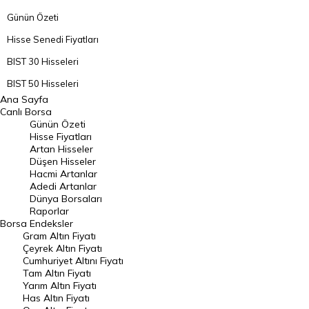
Günün Özeti
Hisse Senedi Fiyatları
BIST 30 Hisseleri
BIST 50 Hisseleri
Ana Sayfa
BIST 100 Hisseleri
Canlı Borsa
Günün Özeti
En Çok Artan Hisseler
Hisse Fiyatları
Artan Hisseler
En Çok Düşen Hisseler
Düşen Hisseler
Hacmi Artanlar
Hacmi Artanlar
Adedi Artanlar
Geçmiş Kapanışlar
Dünya Borsaları
Raporlar
Dünya Borsaları
Borsa
Endeksler
Gram Altın Fiyatı
Raporlar
Çeyrek Altın Fiyatı
Endeksler
Cumhuriyet Altını Fiyatı
Tam Altın Fiyatı
Yarım Altın Fiyatı
DÖVİZ
Has Altın Fiyatı