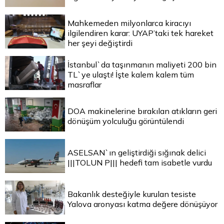
Mahkemeden milyonlarca kiracıyı
ilgilendiren karar: UYAP’taki tek hareket
her şeyi değiştirdi
İstanbul`da taşınmanın maliyeti 200 bin
TL`ye ulaştı! İşte kalem kalem tüm
masraflar
DOA makinelerine bırakılan atıkların geri
dönüşüm yolculuğu görüntülendi
ASELSAN`ın geliştirdiği sığınak delici
|||TOLUN P||| hedefi tam isabetle vurdu
Bakanlık desteğiyle kurulan tesiste
Yalova aronyası katma değere dönüşüyor