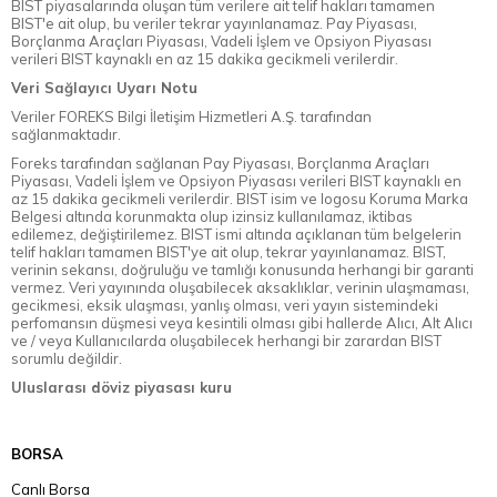
BIST piyasalarında oluşan tüm verilere ait telif hakları tamamen
BIST'e ait olup, bu veriler tekrar yayınlanamaz. Pay Piyasası,
Borçlanma Araçları Piyasası, Vadeli İşlem ve Opsiyon Piyasası
verileri BIST kaynaklı en az 15 dakika gecikmeli verilerdir.
Veri Sağlayıcı Uyarı Notu
Veriler FOREKS Bilgi İletişim Hizmetleri A.Ş. tarafından
sağlanmaktadır.
Foreks tarafından sağlanan Pay Piyasası, Borçlanma Araçları
Piyasası, Vadeli İşlem ve Opsiyon Piyasası verileri BIST kaynaklı en
az 15 dakika gecikmeli verilerdir. BIST isim ve logosu Koruma Marka
Belgesi altında korunmakta olup izinsiz kullanılamaz, iktibas
edilemez, değiştirilemez. BIST ismi altında açıklanan tüm belgelerin
telif hakları tamamen BIST'ye ait olup, tekrar yayınlanamaz. BIST,
verinin sekansı, doğruluğu ve tamlığı konusunda herhangi bir garanti
vermez. Veri yayınında oluşabilecek aksaklıklar, verinin ulaşmaması,
gecikmesi, eksik ulaşması, yanlış olması, veri yayın sistemindeki
perfomansın düşmesi veya kesintili olması gibi hallerde Alıcı, Alt Alıcı
ve / veya Kullanıcılarda oluşabilecek herhangi bir zarardan BIST
sorumlu değildir.
Uluslarası döviz piyasası kuru
BORSA
Canlı Borsa