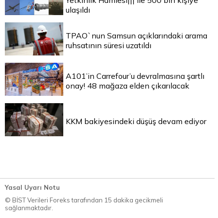
Yetkinlik Hamlesi||| ile 500 bin kişiye
ulaşıldı
TPAO`nun Samsun açıklarındaki arama
ruhsatının süresi uzatıldı
A101’in Carrefour’u devralmasına şartlı
onay! 48 mağaza elden çıkarılacak
KKM bakiyesindeki düşüş devam ediyor
Yasal Uyarı Notu
© BİST Verileri Foreks tarafından 15 dakika gecikmeli
sağlanmaktadır.