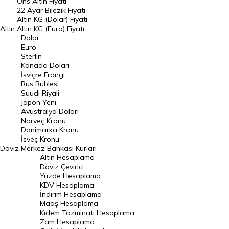
Ons Altın Fiyatı
Döviz Kuru
22 Ayar Bilezik Fiyatı
Dolar Kuru
Altın KG (Dolar) Fiyatı
Altın
Altın KG (Euro) Fiyatı
Euro Kuru
Dolar
Euro
Pound Kuru
Sterlin
Kanada Doları
Frank Kuru
İsviçre Frangı
Riyal Kuru
Rus Rublesi
Suudi Riyali
Avustralya Doları
Japon Yeni
Avustralya Doları
Danimarka Kronu Kuru
Norveç Kronu
Danimarka Kronu
Kanada Doları Kuru
İsveç Kronu
Döviz
Merkez Bankası Kurlari
Norveç Kronu Kuru
Altın Hesaplama
İsveç Kronu Kuru
Döviz Çevirici
Yüzde Hesaplama
Japon Yeni Kuru
KDV Hesaplama
İndirim Hesaplama
Serbest Piyasa Döviz Kurları
Maaş Hesaplama
Kıdem Tazminatı Hesaplama
Merkez Bankası Döviz Kurları
Zam Hesaplama