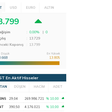
T
USD
EURO
ALTIN
3.799
eğişim
:
0,00%
|
0
ılış
:
13.729
nceki Kapanış
: 13.799
 Düşük
En Yüksek
3.668
13.805
ST En Aktif Hisseler
TAN
DÜŞEN
HACİM
ADET
BNS
29,04
269.986.721
% 10,00
NT
390,50
4.176.021
% 10,00