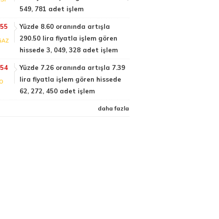
549, 781 adet işlem
:55
Yüzde 8.60 oranında artışla
290.50 lira fiyatla işlem gören
GAZ
hissede 3, 049, 328 adet işlem
:54
Yüzde 7.26 oranında artışla 7.39
lira fiyatla işlem gören hissede
FO
62, 272, 450 adet işlem
daha fazla