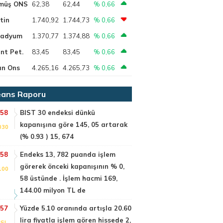
müş ONS
62,38
62,44
% 0,66
tin
1.740,92
1.744,73
% 0,66
ladyum
1.370,77
1.374,88
% 0,66
nt Pet.
83,45
83,45
% 0,66
ın Ons
4.265,16
4.265,73
% 0,66
ans Raporu
:58
BIST 30 endeksi dünkü
kapanışına göre 145, 05 artarak
030
(% 0.93 ) 15, 674
:58
Endeks 13, 782 puanda işlem
görerek önceki kapanışının % 0,
100
58 üstünde . İşlem hacmi 169,
144.00 milyon TL de
:57
Yüzde 5.10 oranında artışla 20.60
lira fiyatla işlem gören hissede 2,
SI