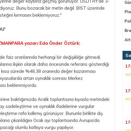
 yerine değer kaybına geçmiş görünüyor. USDTRY’de 3-
Gü
 ediyoruz. Bunu bozacak bir metin değil. BIST üzerinde
Pla
steğini kırmasını beklemiyoruz."
Pa
DU'
Bre
Alt
ZMANPARA yazarı Eda Önder Öztürk:
Se
de faiz oranlarında herhangi bir değişikliğe gitmedi.
arına ilişkin olarak daha öncesinde referans gösterdiği
17
adar kısa sürede %48,38 oranında değer kazanması
XU
piyasalarda artan oynaklık sonrası Merkez
ması beklenmiyordu.
17
inine baktığımızda Aralık toplantısına kıyasla metindeki
XU
z ay sadeleştirme ve oynaklık ifadelerine vurgular
leştirme rafa kalkmış görünüyor. Bununla birlikte dış
plana çıkarıldığını Ocak ayı toplantısında Avrupa’da
17
acağı olumlu katkıya vurgu yapılıyor.
DNI