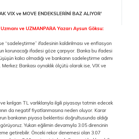
K VIX ve MOVE ENDEKSLERİNİ BAZ ALIYOR'
a Uzmanı ve UZMANPARA Yazarı Aysun Göksu:
e “sadeleştirme” ifadesinin kaldırılması ve enflasyon
uşun korunacağı ifadesi göze çarpıyor. Banka bu ifadesi
 düşüşün kalıcı olmadığı ve bankanın sadeleştirme adımı
z. Merkez Bankası oynaklık ölçütü olarak ise, VIX ve
 kırılgan TL varlıklarıyla ilgili piyasayı tatmin edecek
rının da negatif fiyatlanmasına neden oluyor. Karar
run bankanın piyasa beklentisi doğrultusunda aldığı
 görüyoruz. Yukarı eğilimin devamıyla 3.05 direncinin
eme getirebilir. Önceki rekor denemesi olan 3.07