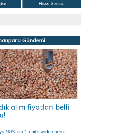
adar
Hisse Senedi
manpara Gündemi
dık alım fiyatları belli
u!
yu NGS`nin 1. ünitesinde önemli