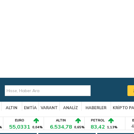
ALTIN
EMTİA
VARANT
ANALİZ
HABERLER
KRİPTO P
EURO
ALTIN
PETROL
55,0331
6.534,78
83,42
4
%
0,04%
0,65%
1,13%