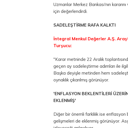
Uzmanlar Merkez Bankası'nın kararını
için değerlendirdi.
SADELEŞTİRME RAFA KALKTI
İntegral Menkul Değerler A.Ş. Ar
Turşucu:
"Karar metninde 22 Aralık toplantısınd
geçen ay sadeleştirme adımları ile ilg
Başka deyişle metinden hem sadeleşti
oynaklık çıkarılmış görünüyor.
'ENFLASYON BEKLENTİLERİ ÜZERİ
EKLENMİŞ'
Diğer bir önemli farklılık ise enflasyon 
gelişmeleri de eklenmiş görünüyor. Asga
izleyeceği anlaşılıyor.