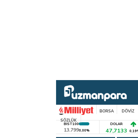
BORSA
DÖVİZ
SÖZLÜK
BIST100
DOLAR
13.799
47,7133
0,00%
0,19