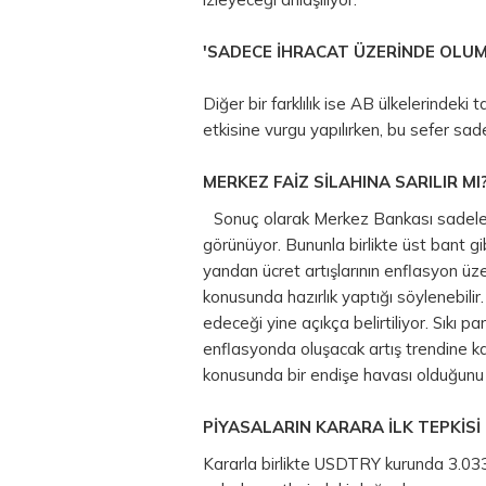
'SADECE İHRACAT ÜZERİNDE OLUML
Diğer bir farklılık ise AB ülkelerindeki
etkisine vurgu yapılırken, bu sefer sad
MERKEZ FAİZ SİLAHINA SARILIR MI
Sonuç olarak Merkez Bankası sadele
görünüyor. Bununla birlikte üst bant g
yandan ücret artışlarının enflasyon üzer
konusunda hazırlık yaptığı söylenebilir
edeceği yine açıkça belirtiliyor. Sıkı
pa
enflasyonda oluşacak artış trendine karş
konusunda bir endişe havası olduğun
PİYASALARIN KARARA İLK TEPKİSİ
Kararla birlikte USDTRY kurunda 3.033