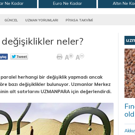
ar Ne Kadar
Euro Ne Kadar
Altın Ne K
GÜNCEL
UZMAN YORUMLARI
PİYASA TAKVİMİ
değişiklikler neler?
uz
 paralel herhangi bir değişiklik yapmadı ancak
re bazı değişiklikler bulunuyor. Uzmanlar Merkez
inin alt satırlarını UZMANPARA için değerlendirdi.
Fın
old
Akku