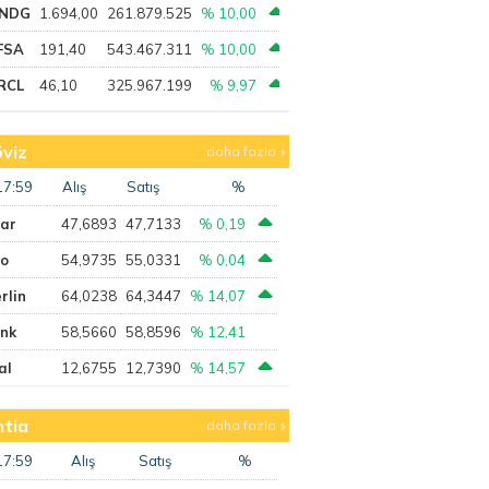
NDG
1.694,00
261.879.525
% 10,00
FSA
191,40
543.467.311
% 10,00
RCL
46,10
325.967.199
% 9,97
viz
daha fazla
17:59
Alış
Satış
%
lar
47,6893
47,7133
% 0,19
ro
54,9735
55,0331
% 0,04
rlin
64,0238
64,3447
% 14,07
ank
58,5660
58,8596
% 12,41
al
12,6755
12,7390
% 14,57
tia
daha fazla
17:59
Alış
Satış
%