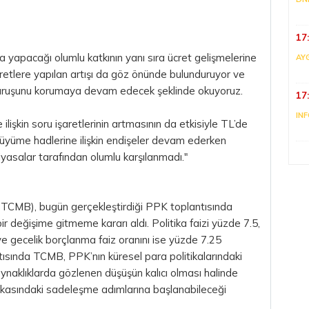
17
a yapacağı olumlu katkının yanı sıra ücret gelişmelerine
AY
etlere yapılan artışı da göz önünde bulunduruyor ve
duruşunu korumaya devam edecek şeklinde okuyoruz.
17
IN
lişkin soru işaretlerinin artmasının da etkisiyle TL’de
büyüme hadlerine ilişkin endişeler devam ederken
iyasalar tarafından olumlu karşılanmadı."
TCMB), bugün gerçekleştirdiği PPK toplantısında
ir değişime gitmeme kararı aldı. Politika faizi yüzde 7.5,
e gecelik borçlanma faiz oranını ise yüzde 7.25
tısında TCMB, PPK’nın küresel para politikalarındaki
oynaklıklarda gözlenen düşüşün kalıcı olması halinde
tikasındaki sadeleşme adımlarına başlanabileceği