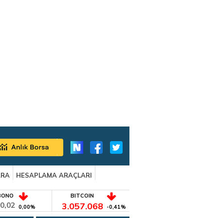
ARA
HESAPLAMA ARAÇLARI
BONO
BITCOIN
0,02
3.057.068
0,00%
-0,41%