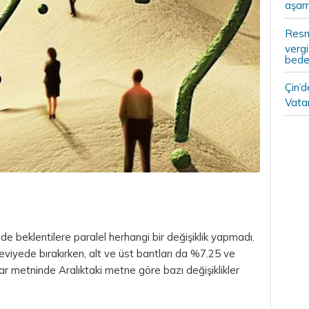
aşam
Resm
vergi
bedel
Çin’
Vatan
e beklentilere paralel herhangi bir değişiklik yapmadı.
eviyede bırakırken, alt ve üst bantları da %7.25 ve
r metninde Aralıktaki metne göre bazı değişiklikler