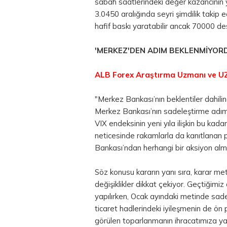
sabah saatlerindeki değer kazancının
3.0450 aralığında seyri şimdilik takip
hafif baskı yaratabilir ancak 70000 de
'MERKEZ'DEN ADIM BEKLENMİYOR
ALB Forex Araştırma Uzmanı ve U
"Merkez Bankası’nın beklentiler dahilin
Merkez Bankası’nın sadeleştirme adıml
VIX endeksinin yeni yıla ilişkin bu k
neticesinde rakamlarla da kanıtlanan 
Bankası’ndan herhangi bir aksiyon al
Söz konusu kararın yanı sıra, karar met
değişiklikler dikkat çekiyor. Geçtiğimi
yapılırken, Ocak ayındaki metinde sade
ticaret hadlerindeki iyileşmenin de ön 
görülen toparlanmanın ihracatımıza yap