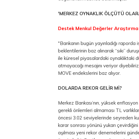
'MERKEZ OYNAKLIK ÖLÇÜTÜ OLARA
Destek Menkul Değerler Araştırm
"Bankanın bugün yayınladığı raporda is
beklentilerinin baz alınarak “sıkı” dur
ile küresel piyasalardaki oynaklıktaki
atmayacağı mesajını veriyor diyebiliri
MOVE endekslerini baz alıyor.
DOLARDA REKOR GELİR Mİ?
Merkez Bankası’nın, yüksek enflasyon ve
gerekli önlemleri almaması TL varlıkla
öncesi 3.02 seviyelerinde seyreden ku
karar sonrası yönünü yukarı çevirdiğini
aşılması yeni rekor denemelerini günd