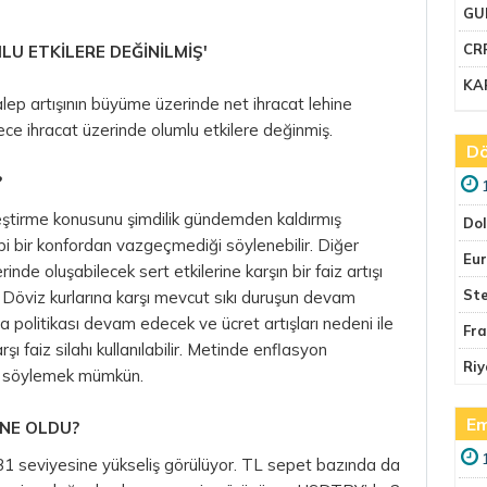
GU
CR
U ETKİLERE DEĞİNİLMİŞ'
KA
 talep artışının büyüme üzerinde net ihracat lehine
ece ihracat üzerinde olumlu etkilere değinmiş.
Dö
?
ştirme konusunu şimdilik gündemden kaldırmış
Do
ibi bir konfordan vazgeçmediği söylenebilir. Diğer
Eu
inde oluşabilecek sert etkilerine karşın bir faiz artışı
Ste
.
Döviz
kurlarına karşı mevcut sıkı duruşun devam
ra
politikası devam edecek ve ücret artışları nedeni ile
Fr
ı faiz silahı kullanılabilir. Metinde enflasyon
Riy
u söylemek mümkün.
Em
 NE OLDU?
1 seviyesine yükseliş görülüyor.
TL
sepet bazında da