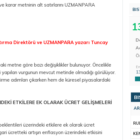
 ve karar metninin alt satırlarını UZMANPARA
BIS
1
D
aştırma Direktörü ve UZMANPARA yazarı Tuncay
Aç
Ö
aki metne göre bazı değişiklikler bulunuyor. Öncelikle
En
1
ili yapılan vurgunun mevcut metinde olmadığı görülüyor.
rme adımları çıkarken hem de küresel piyasalardaki
BI
NDEKİ ETKİLERE EK OLARAK ÜCRET GELİŞMELERİ
AR
RU
beklentileri üzerindeki etkilere ek olarak ücret
ri ücretteki artışın enflasyon üzerindeki etkisini
KE