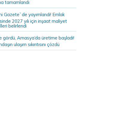
a tamamlandı
i Gazete`de yayımlandı! Emlak
sinde 2027 yılı için inşaat maliyet
leri belirlendi
de gördü, Amasya’da üretime başladı!
daşın ulaşım sıkıntısını çözdü