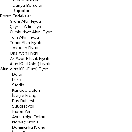
Adedi Artanlar
Geçmiş Kapanışlar
Dünya Borsaları
Raporlar
Dünya Borsaları
Borsa
Endeksler
Gram Altın Fiyatı
Raporlar
Çeyrek Altın Fiyatı
Endeksler
Cumhuriyet Altını Fiyatı
Tam Altın Fiyatı
Yarım Altın Fiyatı
DÖVİZ
Has Altın Fiyatı
Ons Altın Fiyatı
Döviz Kuru
22 Ayar Bilezik Fiyatı
Dolar Kuru
Altın KG (Dolar) Fiyatı
Altın
Altın KG (Euro) Fiyatı
Euro Kuru
Dolar
Euro
Pound Kuru
Sterlin
Kanada Doları
Frank Kuru
İsviçre Frangı
Riyal Kuru
Rus Rublesi
Suudi Riyali
Avustralya Doları
Japon Yeni
Avustralya Doları
Danimarka Kronu Kuru
Norveç Kronu
Danimarka Kronu
Kanada Doları Kuru