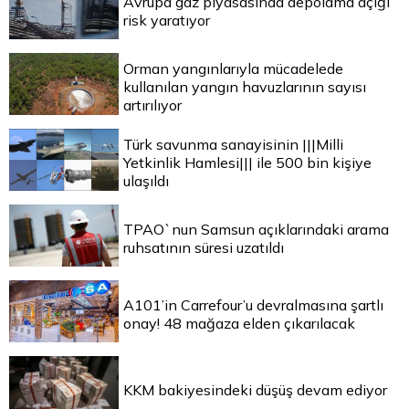
Avrupa gaz piyasasında depolama açığı
risk yaratıyor
Orman yangınlarıyla mücadelede
kullanılan yangın havuzlarının sayısı
artırılıyor
Türk savunma sanayisinin |||Milli
Yetkinlik Hamlesi||| ile 500 bin kişiye
ulaşıldı
TPAO`nun Samsun açıklarındaki arama
ruhsatının süresi uzatıldı
A101’in Carrefour’u devralmasına şartlı
onay! 48 mağaza elden çıkarılacak
KKM bakiyesindeki düşüş devam ediyor