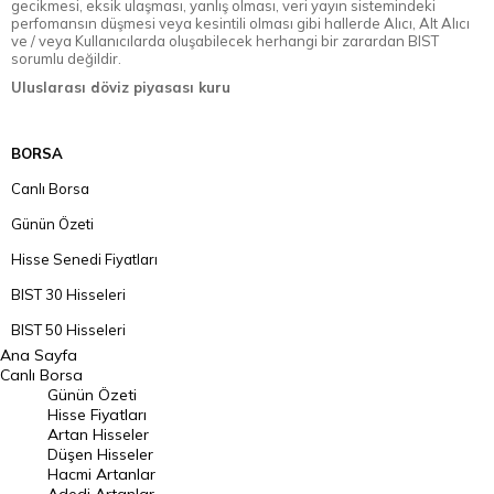
gecikmesi, eksik ulaşması, yanlış olması, veri yayın sistemindeki
perfomansın düşmesi veya kesintili olması gibi hallerde Alıcı, Alt Alıcı
ve / veya Kullanıcılarda oluşabilecek herhangi bir zarardan BIST
sorumlu değildir.
Uluslarası döviz piyasası kuru
BORSA
Canlı Borsa
Günün Özeti
Hisse Senedi Fiyatları
BIST 30 Hisseleri
BIST 50 Hisseleri
Ana Sayfa
BIST 100 Hisseleri
Canlı Borsa
Günün Özeti
En Çok Artan Hisseler
Hisse Fiyatları
Artan Hisseler
En Çok Düşen Hisseler
Düşen Hisseler
Hacmi Artanlar
Hacmi Artanlar