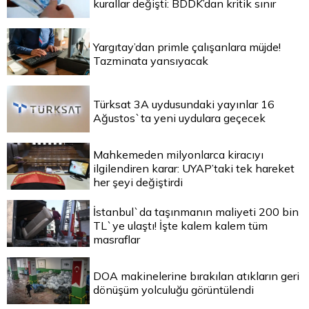
kurallar değişti: BDDK’dan kritik sınır
Yargıtay’dan primle çalışanlara müjde!
Tazminata yansıyacak
Türksat 3A uydusundaki yayınlar 16
Ağustos`ta yeni uydulara geçecek
Mahkemeden milyonlarca kiracıyı
ilgilendiren karar: UYAP’taki tek hareket
her şeyi değiştirdi
İstanbul`da taşınmanın maliyeti 200 bin
TL`ye ulaştı! İşte kalem kalem tüm
masraflar
DOA makinelerine bırakılan atıkların geri
dönüşüm yolculuğu görüntülendi