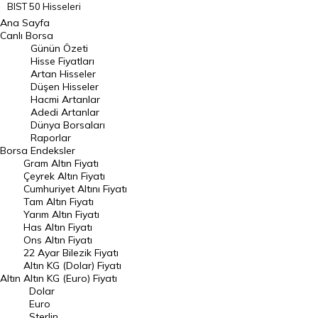
BIST 50 Hisseleri
Ana Sayfa
BIST 100 Hisseleri
Canlı Borsa
Günün Özeti
En Çok Artan Hisseler
Hisse Fiyatları
Artan Hisseler
En Çok Düşen Hisseler
Düşen Hisseler
Hacmi Artanlar
Hacmi Artanlar
Adedi Artanlar
Geçmiş Kapanışlar
Dünya Borsaları
Raporlar
Dünya Borsaları
Borsa
Endeksler
Gram Altın Fiyatı
Raporlar
Çeyrek Altın Fiyatı
Endeksler
Cumhuriyet Altını Fiyatı
Tam Altın Fiyatı
Yarım Altın Fiyatı
DÖVİZ
Has Altın Fiyatı
Ons Altın Fiyatı
Döviz Kuru
22 Ayar Bilezik Fiyatı
Dolar Kuru
Altın KG (Dolar) Fiyatı
Altın
Altın KG (Euro) Fiyatı
Euro Kuru
Dolar
Euro
Pound Kuru
Sterlin