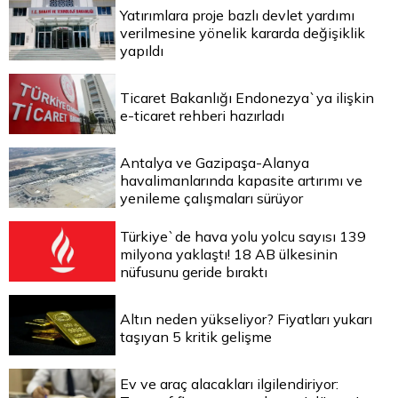
Yatırımlara proje bazlı devlet yardımı
verilmesine yönelik kararda değişiklik
yapıldı
Ticaret Bakanlığı Endonezya`ya ilişkin
e-ticaret rehberi hazırladı
Antalya ve Gazipaşa-Alanya
havalimanlarında kapasite artırımı ve
yenileme çalışmaları sürüyor
Türkiye`de hava yolu yolcu sayısı 139
milyona yaklaştı! 18 AB ülkesinin
nüfusunu geride bıraktı
Altın neden yükseliyor? Fiyatları yukarı
taşıyan 5 kritik gelişme
Ev ve araç alacakları ilgilendiriyor: