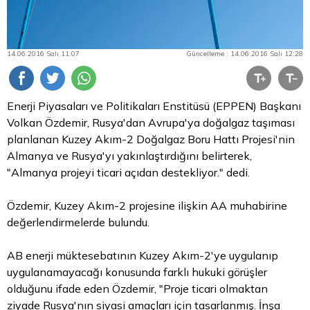
14.06.2016 Salı 11:07
Güncelleme : 14.06.2016 Salı 12:28
Enerji Piyasaları ve Politikaları Enstitüsü (EPPEN) Başkanı
Volkan Özdemir, Rusya'dan Avrupa'ya doğalgaz taşıması
planlanan Kuzey Akım-2 Doğalgaz Boru Hattı Projesi'nin
Almanya ve Rusya'yı yakınlaştırdığını belirterek,
"Almanya projeyi ticari açıdan destekliyor." dedi.
Özdemir, Kuzey Akım-2 projesine ilişkin AA muhabirine
değerlendirmelerde bulundu.
AB enerji müktesebatının Kuzey Akım-2'ye uygulanıp
uygulanamayacağı konusunda farklı hukuki görüşler
olduğunu ifade eden Özdemir, "Proje ticari olmaktan
ziyade Rusya'nın siyasi amaçları için tasarlanmış. İnşa