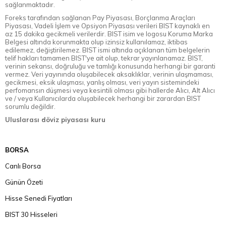
sağlanmaktadır.
Foreks tarafından sağlanan Pay Piyasası, Borçlanma Araçları
Piyasası, Vadeli İşlem ve Opsiyon Piyasası verileri BIST kaynaklı en
az 15 dakika gecikmeli verilerdir. BIST isim ve logosu Koruma Marka
Belgesi altında korunmakta olup izinsiz kullanılamaz, iktibas
edilemez, değiştirilemez. BIST ismi altında açıklanan tüm belgelerin
telif hakları tamamen BIST'ye ait olup, tekrar yayınlanamaz. BIST,
verinin sekansı, doğruluğu ve tamlığı konusunda herhangi bir garanti
vermez. Veri yayınında oluşabilecek aksaklıklar, verinin ulaşmaması,
gecikmesi, eksik ulaşması, yanlış olması, veri yayın sistemindeki
perfomansın düşmesi veya kesintili olması gibi hallerde Alıcı, Alt Alıcı
ve / veya Kullanıcılarda oluşabilecek herhangi bir zarardan BIST
sorumlu değildir.
Uluslarası döviz piyasası kuru
BORSA
Canlı Borsa
Günün Özeti
Hisse Senedi Fiyatları
BIST 30 Hisseleri