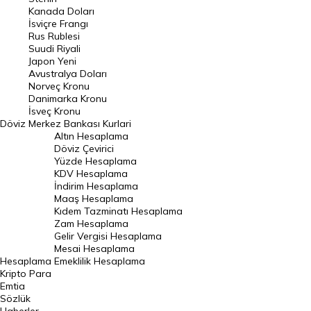
Kanada Doları
Frank Kuru
İsviçre Frangı
Riyal Kuru
Rus Rublesi
Suudi Riyali
Avustralya Doları
Japon Yeni
Avustralya Doları
Danimarka Kronu Kuru
Norveç Kronu
Danimarka Kronu
Kanada Doları Kuru
İsveç Kronu
Döviz
Merkez Bankası Kurlari
Norveç Kronu Kuru
Altın Hesaplama
İsveç Kronu Kuru
Döviz Çevirici
Yüzde Hesaplama
Japon Yeni Kuru
KDV Hesaplama
İndirim Hesaplama
Serbest Piyasa Döviz Kurları
Maaş Hesaplama
Kıdem Tazminatı Hesaplama
Merkez Bankası Döviz Kurları
Zam Hesaplama
Gelir Vergisi Hesaplama
ALTIN
Mesai Hesaplama
Hesaplama
Emeklilik Hesaplama
Altın Fiyatları
Kripto Para
Emtia
Gram Altın Fiyatı
Sözlük
Çeyrek Altın Fiyatı