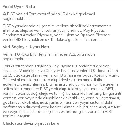
Yasal Uyarı Notu
© BİST Verileri Foreks tarafından 15 dakika gecikmeli
sağlanmaktadır.
BIST piyasalarında oluşan tüm verilere ait telif hakları tamamen
BIST'e ait olup, bu veriler tekrar yayınlanamaz. Pay Piyasası,
Borçlanma Araçları Piyasası, Vadeli İşlem ve Opsiyon Piyasası
verileri BIST kaynaklı en az 15 dakika gecikmeli verilerdir.
Veri Sağlayıcı Uyarı Notu
Veriler FOREKS Bilgi İletişim Hizmetleri A.Ş. tarafından
sağlanmaktadır.
Foreks tarafından sağlanan Pay Piyasası, Borçlanma Araçları
Piyasası, Vadeli İşlem ve Opsiyon Piyasası verileri BIST kaynaklı en
az 15 dakika gecikmeli verilerdir. BIST isim ve logosu Koruma Marka
Belgesi altında korunmakta olup izinsiz kullanılamaz, iktibas
edilemez, değiştirilemez. BIST ismi altında açıklanan tüm belgelerin
telif hakları tamamen BIST'ye ait olup, tekrar yayınlanamaz. BIST,
verinin sekansı, doğruluğu ve tamlığı konusunda herhangi bir garanti
vermez. Veri yayınında oluşabilecek aksaklıklar, verinin ulaşmaması,
gecikmesi, eksik ulaşması, yanlış olması, veri yayın sistemindeki
perfomansın düşmesi veya kesintili olması gibi hallerde Alıcı, Alt Alıcı
ve / veya Kullanıcılarda oluşabilecek herhangi bir zarardan BIST
sorumlu değildir.
Uluslarası döviz piyasası kuru