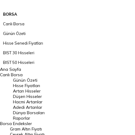
BORSA
Canlı Borsa
Günün Özeti
Hisse Senedi Fiyatları
BIST 30 Hisseleri
BIST 50 Hisseleri
Ana Sayfa
BIST 100 Hisseleri
Canlı Borsa
Günün Özeti
En Çok Artan Hisseler
Hisse Fiyatları
Artan Hisseler
En Çok Düşen Hisseler
Düşen Hisseler
Hacmi Artanlar
Hacmi Artanlar
Adedi Artanlar
Geçmiş Kapanışlar
Dünya Borsaları
Raporlar
Dünya Borsaları
Borsa
Endeksler
Gram Altın Fiyatı
Raporlar
Çeyrek Altın Fiyatı