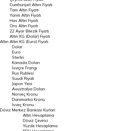
Endeksler
Cumhuriyet Altını Fiyatı
Tam Altın Fiyatı
Yarım Altın Fiyatı
DÖVİZ
Has Altın Fiyatı
Ons Altın Fiyatı
Döviz Kuru
22 Ayar Bilezik Fiyatı
Dolar Kuru
Altın KG (Dolar) Fiyatı
Altın
Altın KG (Euro) Fiyatı
Euro Kuru
Dolar
Euro
Pound Kuru
Sterlin
Kanada Doları
Frank Kuru
İsviçre Frangı
Riyal Kuru
Rus Rublesi
Suudi Riyali
Avustralya Doları
Japon Yeni
Avustralya Doları
Danimarka Kronu Kuru
Norveç Kronu
Danimarka Kronu
Kanada Doları Kuru
İsveç Kronu
Döviz
Merkez Bankası Kurlari
Norveç Kronu Kuru
Altın Hesaplama
İsveç Kronu Kuru
Döviz Çevirici
Yüzde Hesaplama
Japon Yeni Kuru