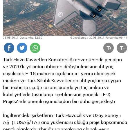
09.08.2017 Çarşamba 12:30
Güncelleme : 10.08.2017 Perşembe 09:44
Türk Hava Kuvvetleri Komutanlığı envanterinde yer alan
ve 2020’li yıllardan itibaren değiştirilmesine ihtiyaç
duyulacak F-16 muharip uçaklarının yerini alabilecek
modern ve Türk Silahlı Kuvvetlerinin ihtiyaçlarına uygun
bir muharip uçağın azami oranda yurt içi imkan ve
kabiliyetlerle tasarlanıp üretilmesine yönelik TF-X
Projesi'nde önemli aşamalardan biri daha gerçekleşti.
İngiltere'deki şirketlerin, Türk Havacılık ve Uzay Sanayii
AŞ (TUSAŞ/TAI) ana yüklenicisi olduğu proje kapsamında
çeşitli alanlarda işbirliği yapmalarına olanak verip,