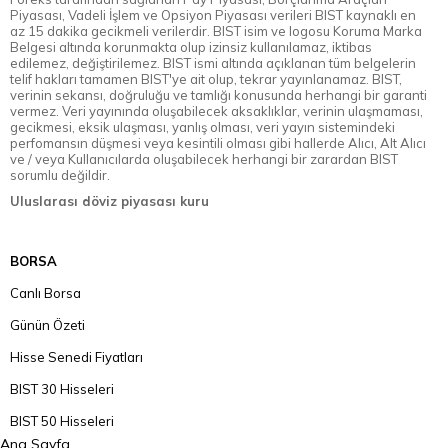
Piyasası, Vadeli İşlem ve Opsiyon Piyasası verileri BIST kaynaklı en
az 15 dakika gecikmeli verilerdir. BIST isim ve logosu Koruma Marka
Belgesi altında korunmakta olup izinsiz kullanılamaz, iktibas
edilemez, değiştirilemez. BIST ismi altında açıklanan tüm belgelerin
telif hakları tamamen BIST'ye ait olup, tekrar yayınlanamaz. BIST,
verinin sekansı, doğruluğu ve tamlığı konusunda herhangi bir garanti
vermez. Veri yayınında oluşabilecek aksaklıklar, verinin ulaşmaması,
gecikmesi, eksik ulaşması, yanlış olması, veri yayın sistemindeki
perfomansın düşmesi veya kesintili olması gibi hallerde Alıcı, Alt Alıcı
ve / veya Kullanıcılarda oluşabilecek herhangi bir zarardan BIST
sorumlu değildir.
Uluslarası döviz piyasası kuru
BORSA
Canlı Borsa
Günün Özeti
Hisse Senedi Fiyatları
BIST 30 Hisseleri
BIST 50 Hisseleri
Ana Sayfa