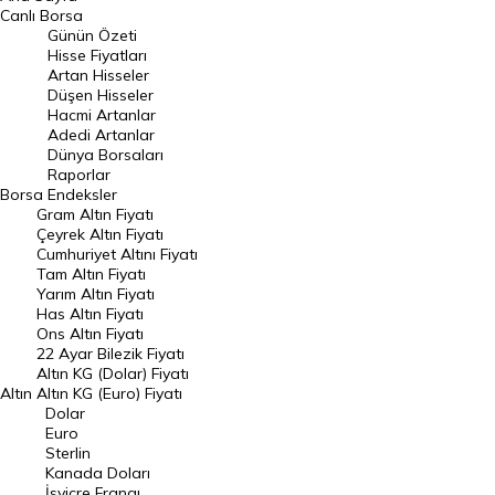
BIST 100 Hisseleri
Canlı Borsa
Günün Özeti
En Çok Artan Hisseler
Hisse Fiyatları
Artan Hisseler
En Çok Düşen Hisseler
Düşen Hisseler
Hacmi Artanlar
Hacmi Artanlar
Adedi Artanlar
Geçmiş Kapanışlar
Dünya Borsaları
Raporlar
Dünya Borsaları
Borsa
Endeksler
Gram Altın Fiyatı
Raporlar
Çeyrek Altın Fiyatı
Endeksler
Cumhuriyet Altını Fiyatı
Tam Altın Fiyatı
Yarım Altın Fiyatı
DÖVİZ
Has Altın Fiyatı
Ons Altın Fiyatı
Döviz Kuru
22 Ayar Bilezik Fiyatı
Dolar Kuru
Altın KG (Dolar) Fiyatı
Altın
Altın KG (Euro) Fiyatı
Euro Kuru
Dolar
Euro
Pound Kuru
Sterlin
Kanada Doları
Frank Kuru
İsviçre Frangı