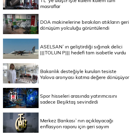
TL`ye ulaştı! İşte kalem kalem tüm
masraflar
DOA makinelerine bırakılan atıkların geri
dönüşüm yolculuğu görüntülendi
ASELSAN`ın geliştirdiği sığınak delici
|||TOLUN P||| hedefi tam isabetle vurdu
Bakanlık desteğiyle kurulan tesiste
Yalova aronyası katma değere dönüşüyor
Spor hisseleri arasında yatırımcısını
sadece Beşiktaş sevindirdi
Merkez Bankası`nın açıklayacağı
enflasyon raporu için geri sayım