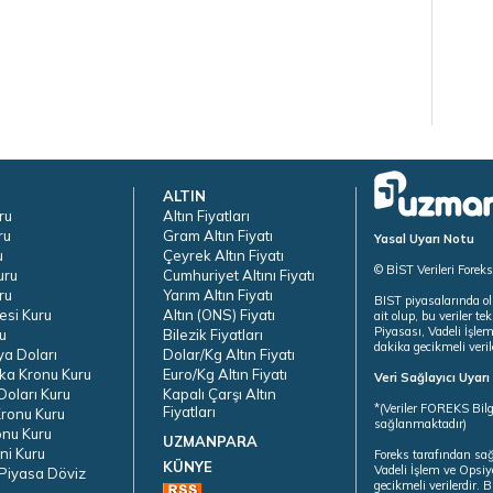
ALTIN
ru
Altın Fiyatları
ru
Gram Altın Fiyatı
Yasal Uyarı Notu
u
Çeyrek Altın Fiyatı
© BİST Verileri Forek
uru
Cumhuriyet Altını Fiyatı
ru
Yarım Altın Fiyatı
BIST piyasalarında ol
esi Kuru
Altın (ONS) Fiyatı
ait olup, bu veriler 
Piyasası, Vadeli İşle
u
Bilezik Fiyatları
dakika gecikmeli veril
ya Doları
Dolar/Kg Altın Fiyatı
ka Kronu Kuru
Euro/Kg Altın Fiyatı
Veri Sağlayıcı Uyar
oları Kuru
Kapalı Çarşı Altın
*(Veriler FOREKS Bilg
Fiyatları
ronu Kuru
sağlanmaktadır)
onu Kuru
UZMANPARA
ni Kuru
Foreks tarafından sa
KÜNYE
Vadeli İşlem ve Opsiy
Piyasa Döviz
gecikmeli verilerdir.