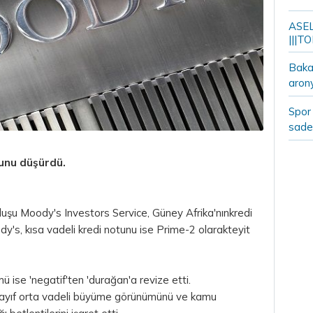
ASELS
|||TO
Bakan
aron
Spor 
sade
tunu düşürdü.
luşu Moody's Investors Service, Güney Afrika'nınkredi
y's, kısa vadeli kredi notunu ise Prime-2 olarakteyit
 ise 'negatif'ten 'durağan'a revize etti.
zayıf orta vadeli büyüme görünümünü ve kamu