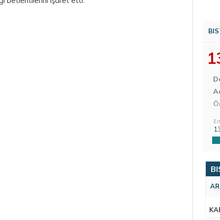
etlentilerini işaret etti.
BIS
1
D
Aç
Ö
En
1
BI
AR
KA