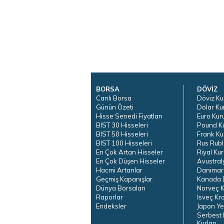
BORSA
DÖVİZ
Canlı Borsa
Döviz Ku
Günün Özeti
Dolar Ku
Hisse Senedi Fiyatları
Euro Kur
BIST 30 Hisseleri
Pound K
BIST 50 Hisseleri
Frank Ku
BIST 100 Hisseleri
Rus Rubl
En Çok Artan Hisseler
Riyal Kur
En Çok Düşen Hisseler
Avustral
Hacmi Artanlar
Danimar
Geçmiş Kapanışlar
Kanada D
Dünya Borsaları
Norveç K
Raporlar
İsveç Kr
Endeksler
Japon Ye
Serbest 
Kurları