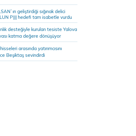
AN`ın geliştirdiği sığınak delici
LUN P||| hedefi tam isabetle vurdu
lık desteğiyle kurulan tesiste Yalova
yası katma değere dönüşüyor
hisseleri arasında yatırımcısını
ce Beşiktaş sevindirdi