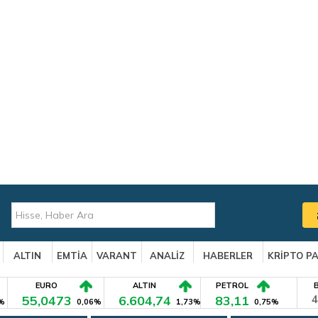
ALTIN
EMTİA
VARANT
ANALİZ
HABERLER
KRİPTO P
EURO
ALTIN
PETROL
55,0473
6.604,74
83,11
4
%
0,06%
1,73%
0,75%