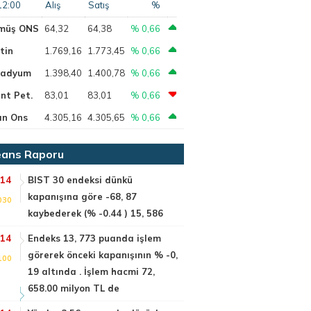
12:00
Alış
Satış
%
müş ONS
64,32
64,38
% 0,66
tin
1.769,16
1.773,45
% 0,66
ladyum
1.398,40
1.400,78
% 0,66
nt Pet.
83,01
83,01
% 0,66
ın Ons
4.305,16
4.305,65
% 0,66
ans Raporu
:14
BIST 30 endeksi dünkü
kapanışına göre -68, 87
030
kaybederek (% -0.44 ) 15, 586
:14
Endeks 13, 773 puanda işlem
görerek önceki kapanışının % -0,
100
19 altında . İşlem hacmi 72,
658.00 milyon TL de