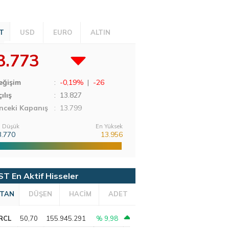
T
USD
EURO
ALTIN
3.773
eğişim
:
-0,19%
|
-26
ılış
:
13.827
nceki Kapanış
: 13.799
 Düşük
En Yüksek
3.770
13.956
ST En Aktif Hisseler
TAN
DÜŞEN
HACİM
ADET
RCL
50,70
155.945.291
% 9,98