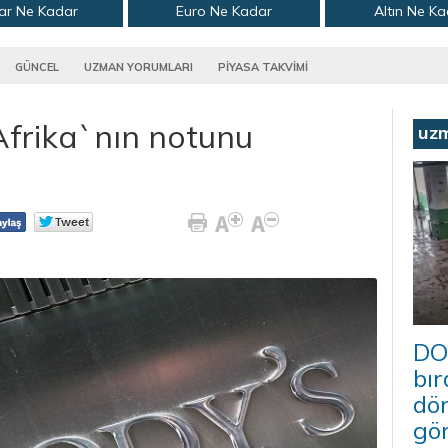
ar Ne Kadar
Euro Ne Kadar
Altın Ne K
GÜNCEL
UZMAN YORUMLARI
PİYASA TAKVİMİ
frika`nın notunu
uz
DO
bır
dö
gö