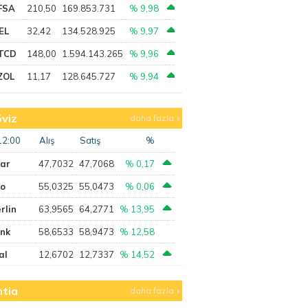
FSA
210,50
169.853.731
% 9,98
EL
32,42
134.528.925
% 9,97
TCD
148,00
1.594.143.265
% 9,96
ZOL
11,17
128.645.727
% 9,94
viz
daha fazla
12:00
Alış
Satış
%
lar
47,7032
47,7068
% 0,17
ro
55,0325
55,0473
% 0,06
rlin
63,9565
64,2771
% 13,95
ank
58,6533
58,9473
% 12,58
al
12,6702
12,7337
% 14,52
tia
daha fazla