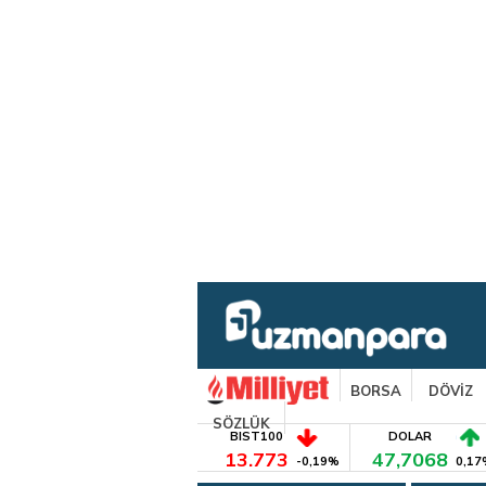
BORSA
DÖVİZ
SÖZLÜK
BIST100
DOLAR
13.773
47,7068
-0,19%
0,17