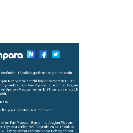
s tarafından 15 dakika gecikmeli sağlanmaktadır.
uşan tüm verilere ait telif hakları tamamen BIST'e
tekrar yayınlanamaz. Pay Piyasası, Borçlanma Araçları
m ve Opsiyon Piyasası verileri BIST kaynaklı en az 15
erdir.
ı Notu
i İletişim Hizmetleri A.Ş. tarafından
ğlanan Pay Piyasası, Borçlanma Araçları Piyasası,
on Piyasası verileri BIST kaynaklı en az 15 dakika
 BIST isim ve logosu Koruma Marka Belgesi altında