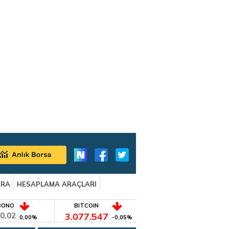
ARA
HESAPLAMA ARAÇLARI
BONO
BITCOIN
0,02
3.077.547
0,00%
-0,05%