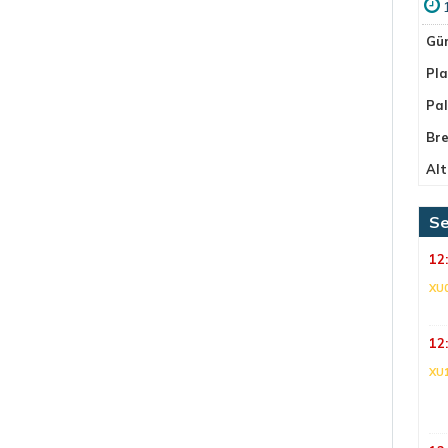
Gü
Pla
Pa
Bre
Alt
Se
12
XU
12
XU