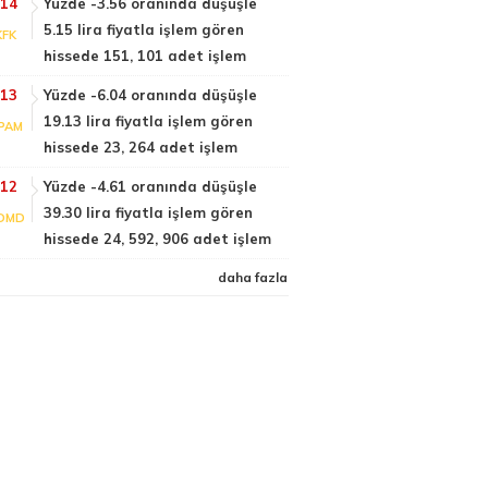
:14
Yüzde -3.56 oranında düşüşle
5.15 lira fiyatla işlem gören
KFK
hissede 151, 101 adet işlem
:13
Yüzde -6.04 oranında düşüşle
19.13 lira fiyatla işlem gören
PAM
hissede 23, 264 adet işlem
:12
Yüzde -4.61 oranında düşüşle
39.30 lira fiyatla işlem gören
DMD
hissede 24, 592, 906 adet işlem
daha fazla