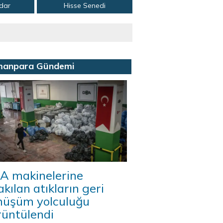
adar
Hisse Senedi
manpara Gündemi
A makinelerine
akılan atıkların geri
nüşüm yolculuğu
rüntülendi