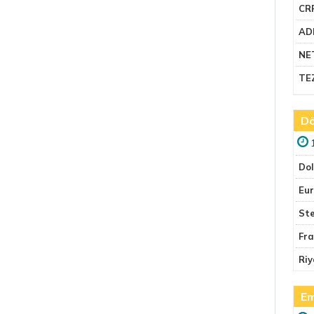
CR
AD
NE
TE
Dö
Do
Eu
Ste
Fr
Riy
Em