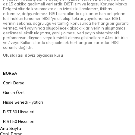
az 15 dakika gecikmeli verilerdir. BIST isim ve logosu Koruma Marka
Belgesi altında korunmakta olup izinsiz kullanılamaz, iktibas
edilemez, değiştirilemez. BIST ismi altında açıklanan tüm belgelerin
telif hakları tamamen BIST'ye ait olup, tekrar yayınlanamaz. BIST,
verinin sekansı, doğruluğu ve tamlığı konusunda herhangi bir garanti
vermez. Veri yayınında oluşabilecek aksaklıklar, verinin ulaşmaması,
gecikmesi, eksik ulaşması, yanlış olması, veri yayın sistemindeki
perfomansın düşmesi veya kesintili olması gibi hallerde Alıcı, Alt Alıcı
ve / veya Kullanıcılarda oluşabilecek herhangi bir zarardan BIST
sorumlu değildir.
Uluslarası döviz piyasası kuru
BORSA
Canlı Borsa
Günün Özeti
Hisse Senedi Fiyatları
BIST 30 Hisseleri
BIST 50 Hisseleri
Ana Sayfa
BIST 100 Hisseleri
Canlı Borsa