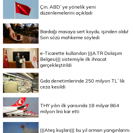
Çin, ABD`ye yönelik yeni
düzenlemelerini açıkladı
Bardağı masaya sert koydu, işinden oldu!
Son sözü mahkeme söyledi
e-Ticarette kullanılan |||A.TR Dolaşım
Belgesi||| sistemiyle ilk ihracat
gerçekleştirildi
Gıda denetimlerinde 250 milyon TL`lik
ceza kesildi
THY yılın ilk yarısında 18 milyar 864
milyon lira kar etti
|||Ateş kuşları||| bu yıl orman yangınlarını