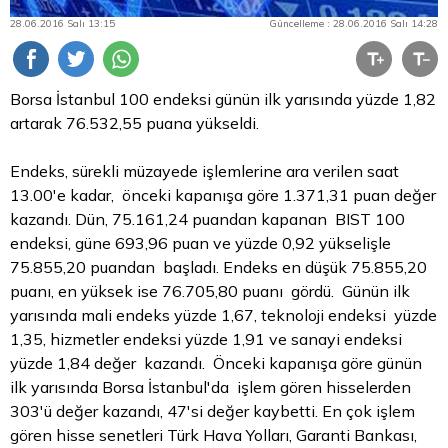
28.06.2016 Salı 13:15
Güncelleme : 28.06.2016 Salı 14:28
Borsa İstanbul
100 endeksi günün ilk yarısında yüzde 1,82
artarak 76.532,55 puana yükseldi.
Endeks, sürekli müzayede işlemlerine ara verilen saat
13.00'e kadar, önceki kapanışa göre 1.371,31 puan değer
kazandı. Dün, 75.161,24 puandan kapanan BIST 100
endeksi, güne 693,96 puan ve yüzde 0,92 yükselişle
75.855,20 puandan başladı. Endeks en düşük 75.855,20
puanı, en yüksek ise 76.705,80 puanı gördü. Günün ilk
yarısında mali endeks yüzde 1,67, teknoloji endeksi yüzde
1,35, hizmetler endeksi yüzde 1,91 ve sanayi endeksi
yüzde 1,84 değer kazandı. Önceki kapanışa göre günün
ilk yarısında
Borsa
İstanbul'da işlem gören hisselerden
303'ü değer kazandı, 47'si değer kaybetti. En çok işlem
gören hisse senetleri Türk Hava Yolları, Garanti Bankası,