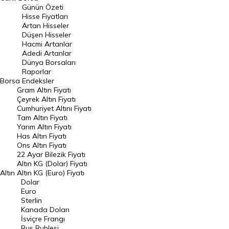
Günün Özeti
En Çok Artan Hisseler
Hisse Fiyatları
Artan Hisseler
En Çok Düşen Hisseler
Düşen Hisseler
Hacmi Artanlar
Hacmi Artanlar
Adedi Artanlar
Geçmiş Kapanışlar
Dünya Borsaları
Raporlar
Dünya Borsaları
Borsa
Endeksler
Gram Altın Fiyatı
Raporlar
Çeyrek Altın Fiyatı
Endeksler
Cumhuriyet Altını Fiyatı
Tam Altın Fiyatı
Yarım Altın Fiyatı
DÖVİZ
Has Altın Fiyatı
Ons Altın Fiyatı
Döviz Kuru
22 Ayar Bilezik Fiyatı
Dolar Kuru
Altın KG (Dolar) Fiyatı
Altın
Altın KG (Euro) Fiyatı
Euro Kuru
Dolar
Euro
Pound Kuru
Sterlin
Kanada Doları
Frank Kuru
İsviçre Frangı
Riyal Kuru
Rus Rublesi