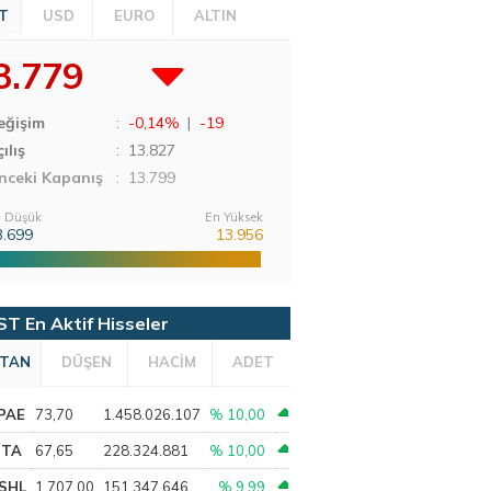
T
USD
EURO
ALTIN
3.779
eğişim
:
-0,14%
|
-19
ılış
:
13.827
nceki Kapanış
: 13.799
 Düşük
En Yüksek
3.699
13.956
ST En Aktif Hisseler
TAN
DÜŞEN
HACİM
ADET
PAE
73,70
1.458.026.107
% 10,00
PTA
67,65
228.324.881
% 10,00
SHL
1.707,00
151.347.646
% 9,99