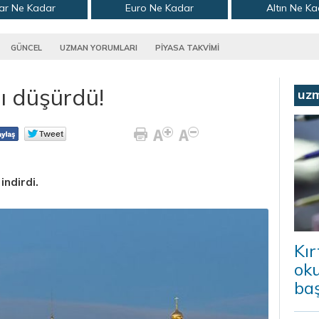
ar Ne Kadar
Euro Ne Kadar
Altın Ne K
GÜNCEL
UZMAN YORUMLARI
PİYASA TAKVİMİ
ı düşürdü!
uz
indirdi.
Kır
ok
baş