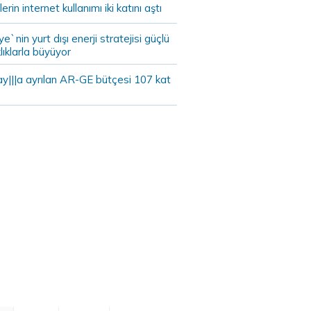
lerin internet kullanımı iki katını aştı
ye`nin yurt dışı enerji stratejisi güçlü
lıklarla büyüyor
ay|||a ayrılan AR-GE bütçesi 107 kat