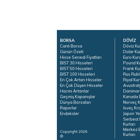
BORSA
DÖVİZ
Canlı Borsa
Döviz Ku
Günün Özeti
Dolar Ku
Hisse Senedi Fiyatları
Euro Kur
BIST 30 Hisseleri
Pound K
BIST 50 Hisseleri
Frank Ku
BIST 100 Hisseleri
Rus Rubl
En Çok Artan Hisseler
Riyal Kur
En Çok Düşen Hisseler
Avustral
Hacmi Artanlar
Danimar
Geçmiş Kapanışlar
Kanada D
Dünya Borsaları
Norveç K
Raporlar
İsveç Kr
Endeksler
Japon Ye
Serbest 
Kurları
Merkez 
Copyright 2026
Kurları
©