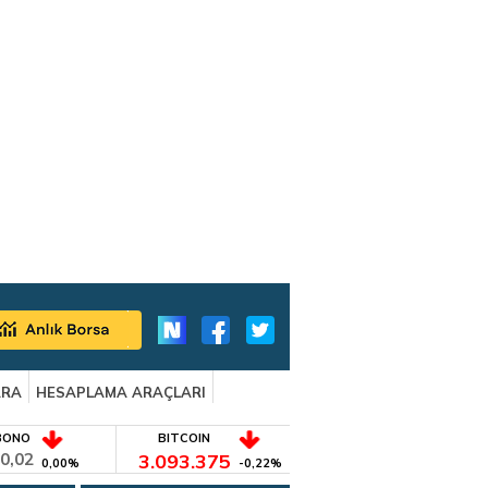
ARA
HESAPLAMA ARAÇLARI
BONO
BITCOIN
0,02
3.093.375
0,00%
-0,22%