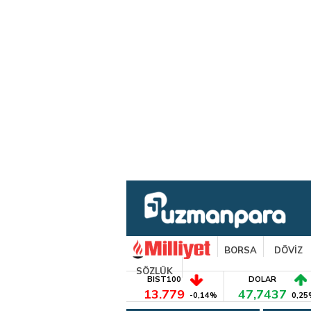
BORSA
DÖVİZ
SÖZLÜK
BIST100
DOLAR
13.779
47,7437
-0,14%
0,25