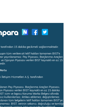
s tarafından 15 dakika gecikmeli sağlanmaktadır.
uşan tüm verilere ait telif hakları tamamen BIST'e
tekrar yayınlanamaz. Pay Piyasası, Borçlanma Araçları
m ve Opsiyon Piyasası verileri BIST kaynaklı en az 15
erdir.
ı Notu
i İletişim Hizmetleri A.Ş. tarafından
ğlanan Pay Piyasası, Borçlanma Araçları Piyasası,
on Piyasası verileri BIST kaynaklı en az 15 dakika
 BIST isim ve logosu Koruma Marka Belgesi altında
iz kullanılamaz, iktibas edilemez, değiştirilemez.
klanan tüm belgelerin telif hakları tamamen BIST'ye
nlanamaz. BIST, verinin sekansı, doğruluğu ve tamlığı
ir garanti vermez. Veri yayınında oluşabilecek