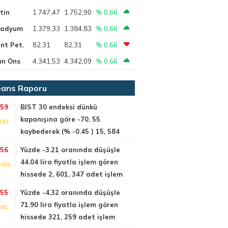
tin
1.747,47
1.752,90
% 0,66
ladyum
1.379,33
1.384,83
% 0,66
nt Pet.
82,31
82,31
% 0,66
ın Ons
4.341,53
4.342,09
% 0,66
ans Raporu
:59
BIST 30 endeksi dünkü
kapanışına göre -70, 55
030
kaybederek (% -0.45 ) 15, 584
:56
Yüzde -3.21 oranında düşüşle
44.04 lira fiyatla işlem gören
HOL
hissede 2, 601, 347 adet işlem
:55
Yüzde -4.32 oranında düşüşle
71.90 lira fiyatla işlem gören
NEL
hissede 321, 259 adet işlem