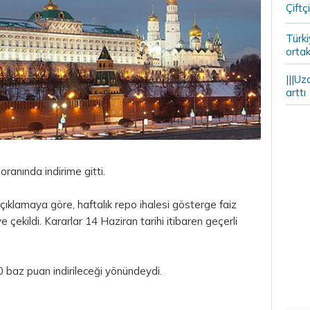
Çiftçi
Türki
ortak
|||Uz
arttı
ranında indirime gitti.
ıklamaya göre, haftalık
repo
ihalesi gösterge faiz
çekildi. Kararlar 14 Haziran tarihi itibaren geçerli
0 baz puan indirileceği yönündeydi.