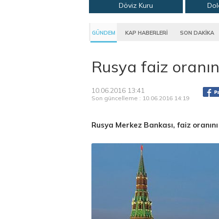
Döviz Kuru
Dol
GÜNDEM
KAP HABERLERİ
SON DAKİKA
Rusya faiz oranın
10.06.2016 13:41
Son güncelleme : 10.06.2016 14:19
Rusya Merkez Bankası, faiz oranını 