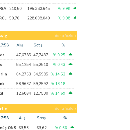
FSA
210,50
195.380.645
% 9,98
RCL
50,70
228.008.040
% 9,98
viz
daha fazla
17:58
Alış
Satış
%
lar
47,6785
47,7437
% 0,25
ro
55,1254
55,2510
% 0,43
rlin
64,2763
64,5985
% 14,52
ank
58,9637
59,2592
% 13,18
al
12,6894
12,7530
% 14,69
tia
daha fazla
17:58
Alış
Satış
%
müş ONS
63,53
63,62
% 0,66