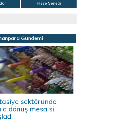
adar
Hisse Senedi
manpara Gündemi
tasiye sektöründe
ula dönüş mesaisi
ladı