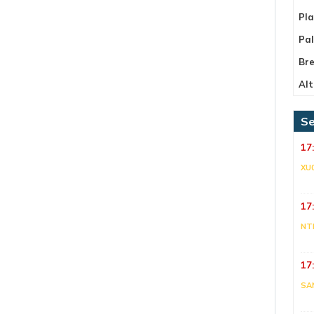
Pla
Pa
Bre
Alt
Se
17
XU
17
NT
17
SA