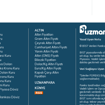
ALTIN
ru
Altın Fiyatları
ru
Gram Altın Fiyatı
Yasal Uyarı Notu
u
Çeyrek Altın Fiyatı
© BİST Verileri Forek
uru
Cumhuriyet Altını Fiyatı
ru
Yarım Altın Fiyatı
BIST piyasalarında ol
esi Kuru
Altın (ONS) Fiyatı
ait olup, bu veriler 
Piyasası, Vadeli İşle
u
Bilezik Fiyatları
dakika gecikmeli veril
ya Doları
Dolar/Kg Altın Fiyatı
ka Kronu Kuru
Euro/Kg Altın Fiyatı
Veri Sağlayıcı Uyar
oları Kuru
Kapalı Çarşı Altın
*(Veriler FOREKS Bilg
Fiyatları
ronu Kuru
sağlanmaktadır)
onu Kuru
UZMANPARA
ni Kuru
Foreks tarafından sa
KÜNYE
Vadeli İşlem ve Opsiy
Piyasa Döviz
gecikmeli verilerdir.
korunmakta olup izins
Bankası Döviz
BIST ismi altında açı
ait olup, tekrar yayı
konusunda herhangi b