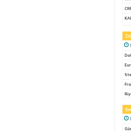
CR
KA
Dö
Do
Eu
Ste
Fr
Riy
Em
Gü