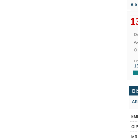
BIS
1
D
Aç
Ö
En
1
BI
AR
EM
GI
MR