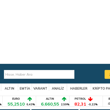
ALTIN
EMTİA
VARANT
ANALİZ
HABERLER
KRİPTO P
EURO
ALTIN
PETROL
55,2510
6.660,55
82,31
4
%
0,43%
2,59%
-0,22%