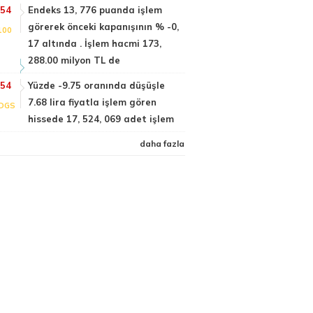
:54
Endeks 13, 776 puanda işlem
görerek önceki kapanışının % -0,
100
17 altında . İşlem hacmi 173,
288.00 milyon TL de
:54
Yüzde -9.75 oranında düşüşle
7.68 lira fiyatla işlem gören
DGS
hissede 17, 524, 069 adet işlem
daha fazla