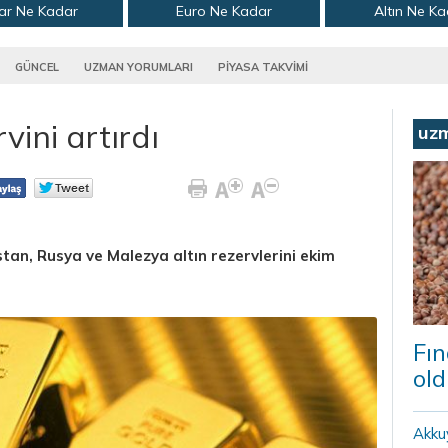
ar Ne Kadar
Euro Ne Kadar
Altın Ne K
GÜNCEL
UZMAN YORUMLARI
PİYASA TAKVİMİ
vini artırdı
uz
stan, Rusya ve Malezya altın rezervlerini ekim
Fın
old
Akku