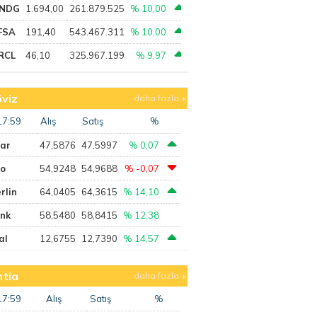
NDG
1.694,00
261.879.525
% 10,00
FSA
191,40
543.467.311
% 10,00
RCL
46,10
325.967.199
% 9,97
viz
daha fazla
17:59
Alış
Satış
%
lar
47,5876
47,5997
% 0,07
ro
54,9248
54,9688
% -0,07
rlin
64,0405
64,3615
% 14,10
ank
58,5480
58,8415
% 12,38
al
12,6755
12,7390
% 14,57
tia
daha fazla
17:59
Alış
Satış
%