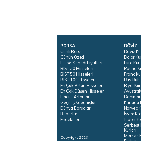
BORSA
DÖVİZ
Canlı Borsa
Döviz Ku
Günün Özeti
Dolar Ku
Hisse Senedi Fiyatları
Euro Kur
BIST 30 Hisseleri
Pound K
BIST 50 Hisseleri
Frank Ku
BIST 100 Hisseleri
Rus Rubl
En Çok Artan Hisseler
Riyal Kur
En Çok Düşen Hisseler
Avustral
Hacmi Artanlar
Danimar
Geçmiş Kapanışlar
Kanada D
Dünya Borsaları
Norveç K
Raporlar
İsveç Kr
Endeksler
Japon Ye
Serbest 
Kurları
Merkez 
Copyright 2026
Kurları