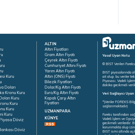
ALTIN
ru
Altın Fiyatları
ru
Gram Altın Fiyatı
Yasal Uyarı Notu
u
Çeyrek Altın Fiyatı
© BİST Verileri Forek
uru
Cumhuriyet Altını Fiyatı
ru
Yarım Altın Fiyatı
BIST piyasalarında ol
esi Kuru
Altın (ONS) Fiyatı
ait olup, bu veriler 
Piyasası, Vadeli İşle
u
Bilezik Fiyatları
dakika gecikmeli veril
ya Doları
Dolar/Kg Altın Fiyatı
ka Kronu Kuru
Euro/Kg Altın Fiyatı
Veri Sağlayıcı Uyar
oları Kuru
Kapalı Çarşı Altın
*(Veriler FOREKS Bilg
Fiyatları
ronu Kuru
sağlanmaktadır)
onu Kuru
UZMANPARA
ni Kuru
Foreks tarafından sa
KÜNYE
Vadeli İşlem ve Opsiy
Piyasa Döviz
gecikmeli verilerdir.
korunmakta olup izins
Bankası Döviz
BIST ismi altında açı