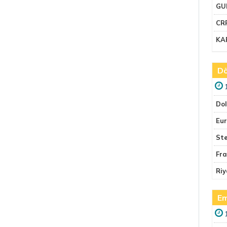
GU
CR
KA
Dö
Do
Eu
Ste
Fr
Riy
Em