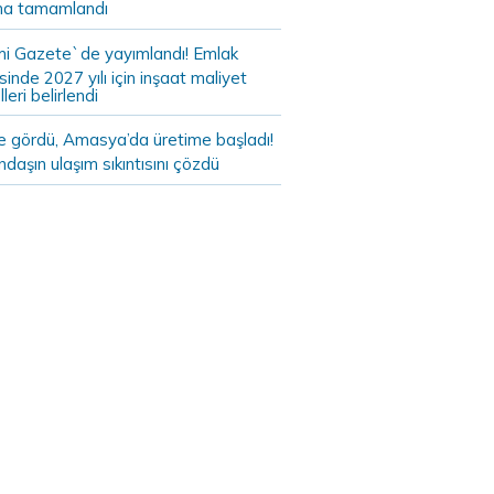
a tamamlandı
i Gazete`de yayımlandı! Emlak
sinde 2027 yılı için inşaat maliyet
leri belirlendi
de gördü, Amasya’da üretime başladı!
daşın ulaşım sıkıntısını çözdü