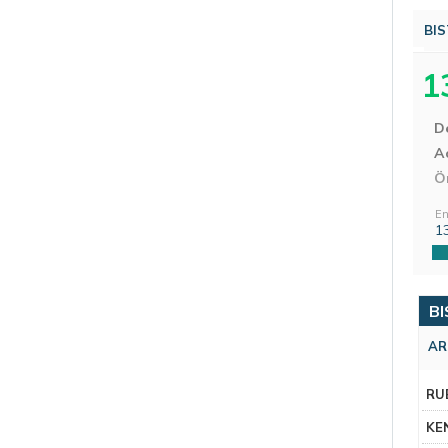
BIS
1
D
Aç
Ö
En
1
BI
AR
RU
KE