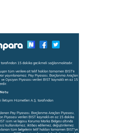
s tarafından 15 dakika gecikmeli sağlanmaktadır.
uşan tüm verilere ait telif hakları tamamen BIST'e
tekrar yayınlanamaz. Pay Piyasası, Borçlanma Araçları
m ve Opsiyon Piyasası verileri BIST kaynaklı en az 15
erdir.
ı Notu
i İletişim Hizmetleri A.Ş. tarafından
ğlanan Pay Piyasası, Borçlanma Araçları Piyasası,
on Piyasası verileri BIST kaynaklı en az 15 dakika
 BIST isim ve logosu Koruma Marka Belgesi altında
iz kullanılamaz, iktibas edilemez, değiştirilemez.
klanan tüm belgelerin telif hakları tamamen BIST'ye