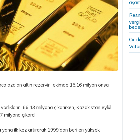
aşam
Resm
vergi
bedel
Çin’
Vatan
unca azalan
altın
rezervini ekimde 15.16 milyon onsa
varlıklarını 66.43 milyona çıkarırken, Kazakistan eylül
7 milyona çıkardı.
 yana ilk kez artırarak 1999'dan beri en yüksek
ı.