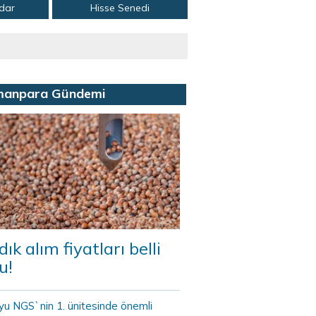
adar
Hisse Senedi
manpara Gündemi
dık alım fiyatları belli
u!
yu NGS`nin 1. ünitesinde önemli