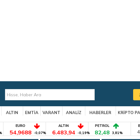
ALTIN
EMTİA
VARANT
ANALİZ
HABERLER
KRİPTO P
EURO
ALTIN
PETROL
54,9688
6.483,94
82,48
4
%
-0,07%
-0,19%
3,81%