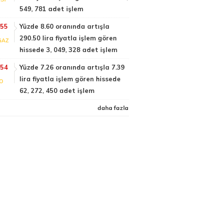
549, 781 adet işlem
:55
Yüzde 8.60 oranında artışla
290.50 lira fiyatla işlem gören
GAZ
hissede 3, 049, 328 adet işlem
:54
Yüzde 7.26 oranında artışla 7.39
lira fiyatla işlem gören hissede
FO
62, 272, 450 adet işlem
daha fazla