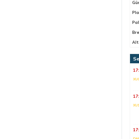
Gü
Pla
Pa
Bre
Alt
Se
17
XU
17
XU
17
DNI