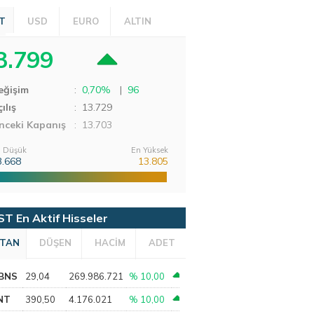
T
USD
EURO
ALTIN
3.799
eğişim
:
0,70%
|
96
ılış
:
13.729
nceki Kapanış
: 13.703
 Düşük
En Yüksek
3.668
13.805
ST En Aktif Hisseler
TAN
DÜŞEN
HACİM
ADET
BNS
29,04
269.986.721
% 10,00
NT
390,50
4.176.021
% 10,00