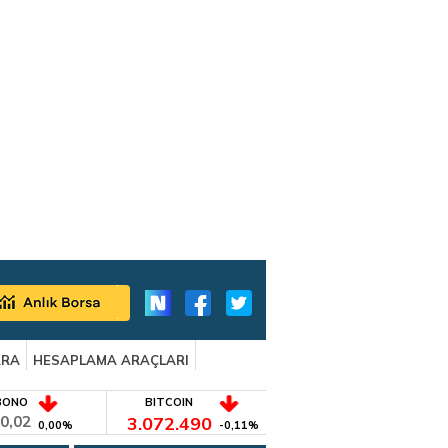
ARA
HESAPLAMA ARAÇLARI
BONO
BITCOIN
0,02
3.072.490
0,00%
-0,11%