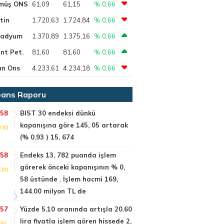
müş ONS
61,09
61,15
% 0,66
tin
1.720,63
1.724,84
% 0,66
ladyum
1.370,89
1.375,16
% 0,66
nt Pet.
81,60
81,60
% 0,66
ın Ons
4.233,61
4.234,18
% 0,66
ans Raporu
:58
BIST 30 endeksi dünkü
kapanışına göre 145, 05 artarak
030
(% 0.93 ) 15, 674
:58
Endeks 13, 782 puanda işlem
görerek önceki kapanışının % 0,
100
58 üstünde . İşlem hacmi 169,
144.00 milyon TL de
:57
Yüzde 5.10 oranında artışla 20.60
lira fiyatla işlem gören hissede 2,
SI