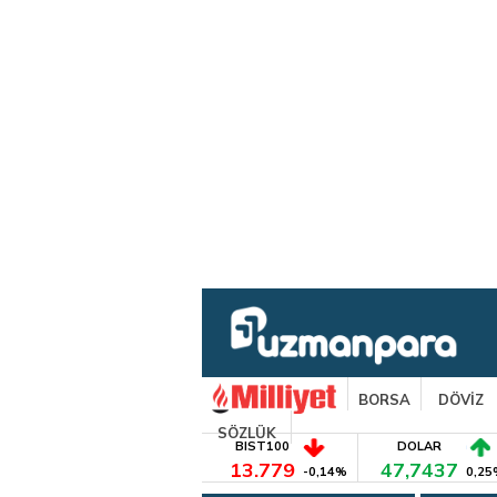
BORSA
DÖVİZ
SÖZLÜK
BIST100
DOLAR
13.779
47,7437
-0,14%
0,25