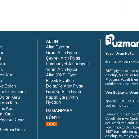
ALTIN
ru
Altın Fiyatları
ru
Gram Altın Fiyatı
Yasal Uyarı Notu
u
Çeyrek Altın Fiyatı
© BİST Verileri Forek
uru
Cumhuriyet Altını Fiyatı
ru
Yarım Altın Fiyatı
BIST piyasalarında ol
esi Kuru
Altın (ONS) Fiyatı
ait olup, bu veriler 
Piyasası, Vadeli İşle
u
Bilezik Fiyatları
dakika gecikmeli veril
ya Doları
Dolar/Kg Altın Fiyatı
ka Kronu Kuru
Euro/Kg Altın Fiyatı
Veri Sağlayıcı Uyar
oları Kuru
Kapalı Çarşı Altın
*(Veriler FOREKS Bilg
Fiyatları
ronu Kuru
sağlanmaktadır)
onu Kuru
UZMANPARA
ni Kuru
Foreks tarafından sa
KÜNYE
Vadeli İşlem ve Opsiy
Piyasa Döviz
gecikmeli verilerdir.
korunmakta olup izins
Bankası Döviz
BIST ismi altında açı
ait olup, tekrar yayı