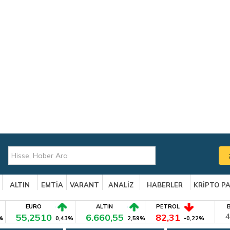
ALTIN
EMTİA
VARANT
ANALİZ
HABERLER
KRİPTO P
EURO
ALTIN
PETROL
55,2510
6.660,55
82,31
4
%
0,43%
2,59%
-0,22%