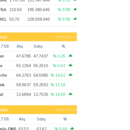
FSA
210,50
195.380.645
% 9,98
RCL
50,70
228.008.040
% 9,98
viz
daha fazla
17:58
Alış
Satış
%
lar
47,6785
47,7437
% 0,25
ro
55,1254
55,2510
% 0,43
rlin
64,2763
64,5985
% 14,52
ank
58,9637
59,2592
% 13,18
al
12,6894
12,7530
% 14,69
tia
daha fazla
17:58
Alış
Satış
%
müş ONS
63,53
63,62
% 0,66