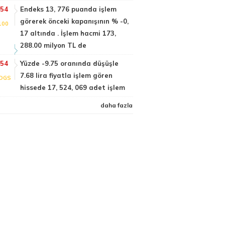
:54
Endeks 13, 776 puanda işlem
görerek önceki kapanışının % -0,
100
17 altında . İşlem hacmi 173,
288.00 milyon TL de
:54
Yüzde -9.75 oranında düşüşle
7.68 lira fiyatla işlem gören
DGS
hissede 17, 524, 069 adet işlem
daha fazla