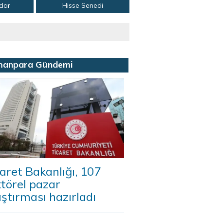
adar
Hisse Senedi
manpara Gündemi
aret Bakanlığı, 107
törel pazar
ştırması hazırladı