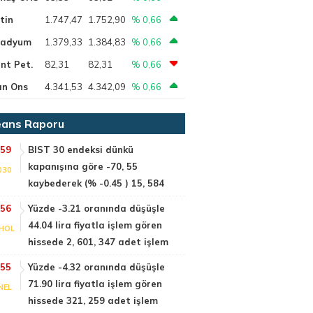
tin
1.747,47
1.752,90
% 0,66
ladyum
1.379,33
1.384,83
% 0,66
nt Pet.
82,31
82,31
% 0,66
ın Ons
4.341,53
4.342,09
% 0,66
ans Raporu
:59
BIST 30 endeksi dünkü
kapanışına göre -70, 55
030
kaybederek (% -0.45 ) 15, 584
:56
Yüzde -3.21 oranında düşüşle
44.04 lira fiyatla işlem gören
HOL
hissede 2, 601, 347 adet işlem
:55
Yüzde -4.32 oranında düşüşle
71.90 lira fiyatla işlem gören
NEL
hissede 321, 259 adet işlem