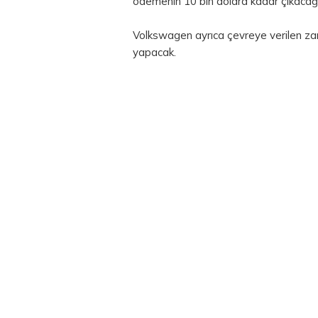
ödemenin 10 bin dolara kadar çıkacağın
Volkswagen ayrıca çevreye verilen zar
yapacak.