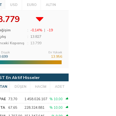
T
USD
EURO
ALTIN
3.779
eğişim
:
-0,14%
|
-19
ılış
:
13.827
nceki Kapanış
: 13.799
 Düşük
En Yüksek
3.699
13.956
ST En Aktif Hisseler
TAN
DÜŞEN
HACİM
ADET
PAE
73,70
1.458.026.107
% 10,00
PTA
67,65
228.324.881
% 10,00
SHL
1.707,00
151.347.646
% 9,99