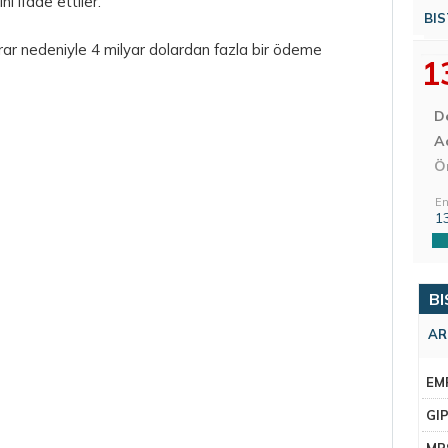
ı ifade ettiler.
BIS
ar nedeniyle 4 milyar dolardan fazla bir ödeme
1
D
Aç
Ö
En
1
BI
AR
EM
GI
MR