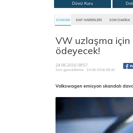
Döviz Kuru
Dol
GÜNDEM
KAP HABERLERİ
SON DAKİKA
VW uzlaşma için 
ödeyecek!
24.06.2016 08:57
Son güncelleme : 24.06.2016 09:42
Volkswagen emisyon skandalı daval