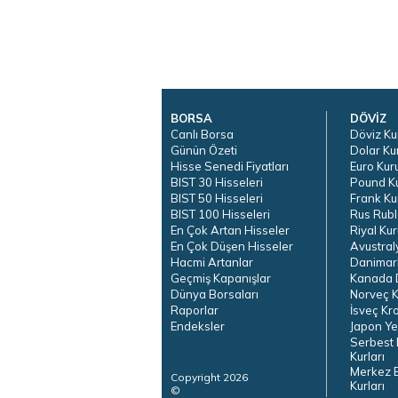
BORSA
DÖVİZ
Canlı Borsa
Döviz Ku
Günün Özeti
Dolar Ku
Hisse Senedi Fiyatları
Euro Kur
BIST 30 Hisseleri
Pound K
BIST 50 Hisseleri
Frank Ku
BIST 100 Hisseleri
Rus Rubl
En Çok Artan Hisseler
Riyal Kur
En Çok Düşen Hisseler
Avustral
Hacmi Artanlar
Danimar
Geçmiş Kapanışlar
Kanada D
Dünya Borsaları
Norveç K
Raporlar
İsveç Kr
Endeksler
Japon Ye
Serbest 
Kurları
Merkez 
Copyright 2026
Kurları
©