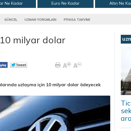
ar Ne Kadar
Euro Ne Kadar
Altın Ne K
GÜNCEL
UZMAN YORUMLARI
PİYASA TAKVİMİ
10 milyar dolar
uz
arında uzlaşma için 10 milyar dolar ödeyecek
Tic
sek
ara