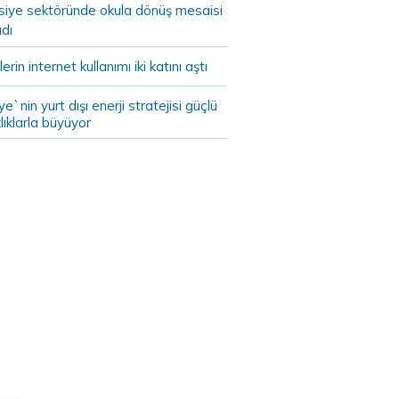
asiye sektöründe okula dönüş mesaisi
dı
lerin internet kullanımı iki katını aştı
ye`nin yurt dışı enerji stratejisi güçlü
lıklarla büyüyor