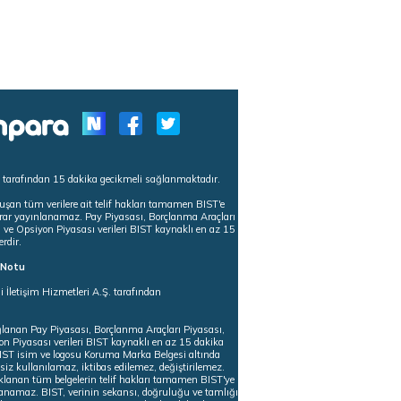
s tarafından 15 dakika gecikmeli sağlanmaktadır.
uşan tüm verilere ait telif hakları tamamen BIST'e
tekrar yayınlanamaz. Pay Piyasası, Borçlanma Araçları
m ve Opsiyon Piyasası verileri BIST kaynaklı en az 15
erdir.
ı Notu
i İletişim Hizmetleri A.Ş. tarafından
ğlanan Pay Piyasası, Borçlanma Araçları Piyasası,
on Piyasası verileri BIST kaynaklı en az 15 dakika
 BIST isim ve logosu Koruma Marka Belgesi altında
iz kullanılamaz, iktibas edilemez, değiştirilemez.
klanan tüm belgelerin telif hakları tamamen BIST'ye
nlanamaz. BIST, verinin sekansı, doğruluğu ve tamlığı