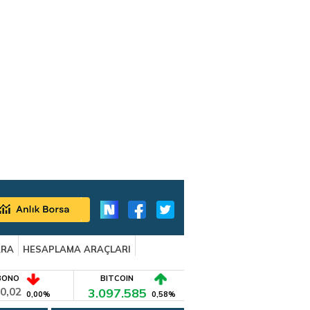
ARA
HESAPLAMA ARAÇLARI
BONO
BITCOIN
0,02
3.097.585
0,00%
0,58%