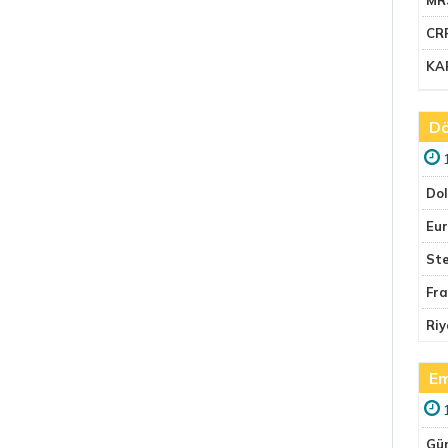
CR
KA
Dö
Do
Eu
Ste
Fr
Riy
Em
Gü