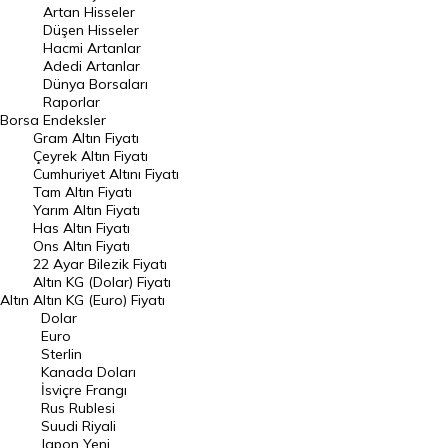
Artan Hisseler
En Çok Düşen Hisseler
Düşen Hisseler
Hacmi Artanlar
Hacmi Artanlar
Adedi Artanlar
Geçmiş Kapanışlar
Dünya Borsaları
Raporlar
Dünya Borsaları
Borsa
Endeksler
Gram Altın Fiyatı
Raporlar
Çeyrek Altın Fiyatı
Endeksler
Cumhuriyet Altını Fiyatı
Tam Altın Fiyatı
Yarım Altın Fiyatı
DÖVİZ
Has Altın Fiyatı
Ons Altın Fiyatı
Döviz Kuru
22 Ayar Bilezik Fiyatı
Dolar Kuru
Altın KG (Dolar) Fiyatı
Altın
Altın KG (Euro) Fiyatı
Euro Kuru
Dolar
Euro
Pound Kuru
Sterlin
Kanada Doları
Frank Kuru
İsviçre Frangı
Riyal Kuru
Rus Rublesi
Suudi Riyali
Avustralya Doları
Japon Yeni