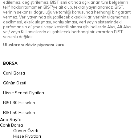
edilemez, değiştirilemez. BIST ismi altında açıklanan tüm belgelerin
telif hakları tamamen BIST'ye ait olup, tekrar yayınlanamaz. BIST,
verinin sekansı, doğruluğu ve tamlığı konusunda herhangi bir garanti
vermez. Veri yayınında oluşabilecek aksaklıklar, verinin ulaşmaması,
gecikmesi, eksik ulaşması, yanlış olması, veri yayın sistemindeki
perfomansın düşmesi veya kesintili olması gibi hallerde Alıcı, Alt Alıcı
ve / veya Kullanıcılarda oluşabilecek herhangi bir zarardan BIST
sorumlu değildir.
Uluslarası döviz piyasası kuru
BORSA
Canlı Borsa
Günün Özeti
Hisse Senedi Fiyatları
BIST 30 Hisseleri
BIST 50 Hisseleri
Ana Sayfa
BIST 100 Hisseleri
Canlı Borsa
Günün Özeti
En Çok Artan Hisseler
Hisse Fiyatları