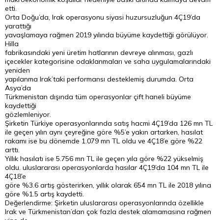
etti.
Orta Doğu’da, Irak operasyonu siyasi huzursuzluğun 4Ç19’da
yarattığı
yavaşlamaya rağmen 2019 yılında büyüme kaydettiği görülüyor.
Hilla
fabrikasındaki yeni üretim hatlarının devreye alınması, gazlı
içecekler kategorisine odaklanmaları ve saha uygulamalarındaki
yeniden
yapılanma Irak’taki performansı desteklemiş durumda. Orta
Asya’da
Türkmenistan dışında tüm operasyonlar çift haneli büyüme
kaydettiği
gözlemleniyor.
Şirketin Türkiye operasyonlarında satış hacmi 4Ç19’da 126 mn TL
ile geçen yılın aynı çeyreğine göre %5’e yakın artarken, hasılat
rakamı ise bu dönemde 1.079 mn TL oldu ve 4Ç18’e göre %22
arttı.
Yıllık hasılatı ise 5.756 mn TL ile geçen yıla göre %22 yükselmiş
oldu. uluslararası operasyonlarda hasılar 4Ç19’da 104 mn TL ile
4Ç18’e
göre %3.6 artış gösterirken, yıllık olarak 654 mn TL ile 2018 yılına
göre %1.5 artış kaydetti.
Değerlendirme: Şirketin uluslararası operasyonlarında özellikle
Irak ve Türkmenistan’dan çok fazla destek alamamasına rağmen