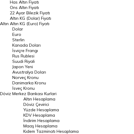
Has Altın Fiyatı
Ons Altın Fiyatı
Döviz Kuru
22 Ayar Bilezik Fiyatı
Dolar Kuru
Altın KG (Dolar) Fiyatı
Altın
Altın KG (Euro) Fiyatı
Euro Kuru
Dolar
Euro
Pound Kuru
Sterlin
Kanada Doları
Frank Kuru
İsviçre Frangı
Riyal Kuru
Rus Rublesi
Suudi Riyali
Avustralya Doları
Japon Yeni
Avustralya Doları
Danimarka Kronu Kuru
Norveç Kronu
Danimarka Kronu
Kanada Doları Kuru
İsveç Kronu
Döviz
Merkez Bankası Kurlari
Norveç Kronu Kuru
Altın Hesaplama
İsveç Kronu Kuru
Döviz Çevirici
Yüzde Hesaplama
Japon Yeni Kuru
KDV Hesaplama
İndirim Hesaplama
Serbest Piyasa Döviz Kurları
Maaş Hesaplama
Kıdem Tazminatı Hesaplama
Merkez Bankası Döviz Kurları