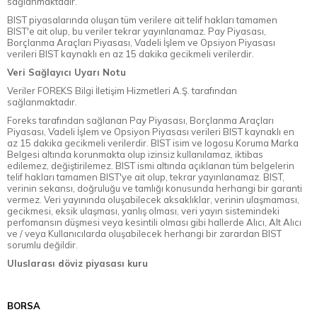
sağlanmaktadır.
BIST piyasalarında oluşan tüm verilere ait telif hakları tamamen
BIST'e ait olup, bu veriler tekrar yayınlanamaz. Pay Piyasası,
Borçlanma Araçları Piyasası, Vadeli İşlem ve Opsiyon Piyasası
verileri BIST kaynaklı en az 15 dakika gecikmeli verilerdir.
Veri Sağlayıcı Uyarı Notu
Veriler FOREKS Bilgi İletişim Hizmetleri A.Ş. tarafından
sağlanmaktadır.
Foreks tarafından sağlanan Pay Piyasası, Borçlanma Araçları
Piyasası, Vadeli İşlem ve Opsiyon Piyasası verileri BIST kaynaklı en
az 15 dakika gecikmeli verilerdir. BIST isim ve logosu Koruma Marka
Belgesi altında korunmakta olup izinsiz kullanılamaz, iktibas
edilemez, değiştirilemez. BIST ismi altında açıklanan tüm belgelerin
telif hakları tamamen BIST'ye ait olup, tekrar yayınlanamaz. BIST,
verinin sekansı, doğruluğu ve tamlığı konusunda herhangi bir garanti
vermez. Veri yayınında oluşabilecek aksaklıklar, verinin ulaşmaması,
gecikmesi, eksik ulaşması, yanlış olması, veri yayın sistemindeki
perfomansın düşmesi veya kesintili olması gibi hallerde Alıcı, Alt Alıcı
ve / veya Kullanıcılarda oluşabilecek herhangi bir zarardan BIST
sorumlu değildir.
Uluslarası döviz piyasası kuru
BORSA