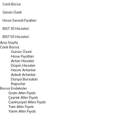
Canlı Borsa
Günün Özeti
Hisse Senedi Fiyatları
BIST 30 Hisseleri
BIST 50 Hisseleri
Ana Sayfa
BIST 100 Hisseleri
Canlı Borsa
Günün Özeti
En Çok Artan Hisseler
Hisse Fiyatları
Artan Hisseler
En Çok Düşen Hisseler
Düşen Hisseler
Hacmi Artanlar
Hacmi Artanlar
Adedi Artanlar
Geçmiş Kapanışlar
Dünya Borsaları
Raporlar
Dünya Borsaları
Borsa
Endeksler
Gram Altın Fiyatı
Raporlar
Çeyrek Altın Fiyatı
Endeksler
Cumhuriyet Altını Fiyatı
Tam Altın Fiyatı
Yarım Altın Fiyatı
DÖVİZ