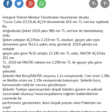
İntegral Yatırım Menkul Tarafından Hazırlanan Analiz:
"Coca-Cola (CCOLA) 4Ç19 döneminde 615 mn TL net kar açıkladı.
Bu
doğrultuda Şirket 2019 yılını 965 mn TL net kar ile tamamlamış
oldu.
Şirket satışları 4Ç19’da 2.219 mn TL olurken, geçen yılın aynı
dönemine göre %11’e yakın artış gösterdi. 2019 yılında ise
satışlar
geçen yıla göre %15 artışla 12.245 mn TL oldu. FAVÖK 4Ç19’da
251 mn
TL, 2019 yılı FAVÖK rakamı ise 2.299 mn TL ile geçen yıla göre
%26
yükseldi.
Şirketin Net Borç/FAVÖK rasyosu 1.1x seviyesinde. Cari oran 1.38x
ve likidite oranı ise 1.19x seviyesinde bulunuyor. Şirketin borç
konusunda ciddi bir sorunu görülmüyor.
Şirketin Türkiye operasyonları düşük tüketici güveni ve yüksek
sezondaki olumsuz hava koşullarına rağmen beklentilerinin
üzerinde bir
performans gösterirken, ikinci büyük pazarı olan Pakistan ise
zayıf
makroekonomik koşullar nedeniyle baskı altında kalmaya devam