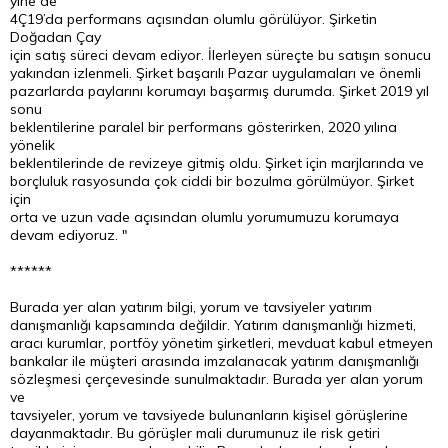
yine de
4Ç19’da performans açısından olumlu görülüyor. Şirketin
Doğadan Çay
için satış süreci devam ediyor. İlerleyen süreçte bu satışın sonucu
yakından izlenmeli. Şirket başarılı Pazar uygulamaları ve önemli
pazarlarda paylarını korumayı başarmış durumda. Şirket 2019 yıl
sonu
beklentilerine paralel bir performans gösterirken, 2020 yılına
yönelik
beklentilerinde de revizeye gitmiş oldu. Şirket için marjlarında ve
borçluluk rasyosunda çok ciddi bir bozulma görülmüyor. Şirket
için
orta ve uzun vade açısından olumlu yorumumuzu korumaya
devam ediyoruz. "
******
Burada yer alan yatırım bilgi, yorum ve tavsiyeler yatırım
danışmanlığı kapsamında değildir. Yatırım danışmanlığı hizmeti,
aracı kurumlar, portföy yönetim şirketleri, mevduat kabul etmeyen
bankalar ile müşteri arasında imzalanacak yatırım danışmanlığı
sözleşmesi çerçevesinde sunulmaktadır. Burada yer alan yorum
ve
tavsiyeler, yorum ve tavsiyede bulunanların kişisel görüşlerine
dayanmaktadır. Bu görüşler mali durumunuz ile risk getiri