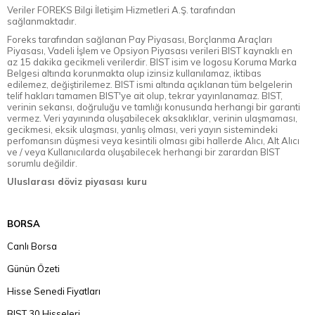
Veriler FOREKS Bilgi İletişim Hizmetleri A.Ş. tarafından
sağlanmaktadır.
Foreks tarafından sağlanan Pay Piyasası, Borçlanma Araçları
Piyasası, Vadeli İşlem ve Opsiyon Piyasası verileri BIST kaynaklı en
az 15 dakika gecikmeli verilerdir. BIST isim ve logosu Koruma Marka
Belgesi altında korunmakta olup izinsiz kullanılamaz, iktibas
edilemez, değiştirilemez. BIST ismi altında açıklanan tüm belgelerin
telif hakları tamamen BIST'ye ait olup, tekrar yayınlanamaz. BIST,
verinin sekansı, doğruluğu ve tamlığı konusunda herhangi bir garanti
vermez. Veri yayınında oluşabilecek aksaklıklar, verinin ulaşmaması,
gecikmesi, eksik ulaşması, yanlış olması, veri yayın sistemindeki
perfomansın düşmesi veya kesintili olması gibi hallerde Alıcı, Alt Alıcı
ve / veya Kullanıcılarda oluşabilecek herhangi bir zarardan BIST
sorumlu değildir.
Uluslarası döviz piyasası kuru
BORSA
Canlı Borsa
Günün Özeti
Hisse Senedi Fiyatları
BIST 30 Hisseleri