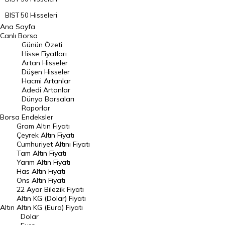
BIST 50 Hisseleri
Ana Sayfa
BIST 100 Hisseleri
Canlı Borsa
Günün Özeti
En Çok Artan Hisseler
Hisse Fiyatları
Artan Hisseler
En Çok Düşen Hisseler
Düşen Hisseler
Hacmi Artanlar
Hacmi Artanlar
Adedi Artanlar
Geçmiş Kapanışlar
Dünya Borsaları
Raporlar
Dünya Borsaları
Borsa
Endeksler
Gram Altın Fiyatı
Raporlar
Çeyrek Altın Fiyatı
Endeksler
Cumhuriyet Altını Fiyatı
Tam Altın Fiyatı
Yarım Altın Fiyatı
DÖVİZ
Has Altın Fiyatı
Ons Altın Fiyatı
Döviz Kuru
22 Ayar Bilezik Fiyatı
Dolar Kuru
Altın KG (Dolar) Fiyatı
Altın
Altın KG (Euro) Fiyatı
Euro Kuru
Dolar