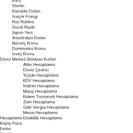
Euro
Pound Kuru
Sterlin
Kanada Doları
Frank Kuru
İsviçre Frangı
Riyal Kuru
Rus Rublesi
Suudi Riyali
Avustralya Doları
Japon Yeni
Avustralya Doları
Danimarka Kronu Kuru
Norveç Kronu
Danimarka Kronu
Kanada Doları Kuru
İsveç Kronu
Döviz
Merkez Bankası Kurlari
Norveç Kronu Kuru
Altın Hesaplama
İsveç Kronu Kuru
Döviz Çevirici
Yüzde Hesaplama
Japon Yeni Kuru
KDV Hesaplama
İndirim Hesaplama
Serbest Piyasa Döviz Kurları
Maaş Hesaplama
Kıdem Tazminatı Hesaplama
Merkez Bankası Döviz Kurları
Zam Hesaplama
Gelir Vergisi Hesaplama
ALTIN
Mesai Hesaplama
Hesaplama
Emeklilik Hesaplama
Altın Fiyatları
Kripto Para
Emtia
Gram Altın Fiyatı