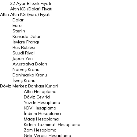
22 Ayar Bilezik Fiyatı
Dolar Kuru
Altın KG (Dolar) Fiyatı
Altın
Altın KG (Euro) Fiyatı
Euro Kuru
Dolar
Euro
Pound Kuru
Sterlin
Kanada Doları
Frank Kuru
İsviçre Frangı
Riyal Kuru
Rus Rublesi
Suudi Riyali
Avustralya Doları
Japon Yeni
Avustralya Doları
Danimarka Kronu Kuru
Norveç Kronu
Danimarka Kronu
Kanada Doları Kuru
İsveç Kronu
Döviz
Merkez Bankası Kurlari
Norveç Kronu Kuru
Altın Hesaplama
İsveç Kronu Kuru
Döviz Çevirici
Yüzde Hesaplama
Japon Yeni Kuru
KDV Hesaplama
İndirim Hesaplama
Serbest Piyasa Döviz Kurları
Maaş Hesaplama
Kıdem Tazminatı Hesaplama
Merkez Bankası Döviz Kurları
Zam Hesaplama
Gelir Vergisi Hesaplama