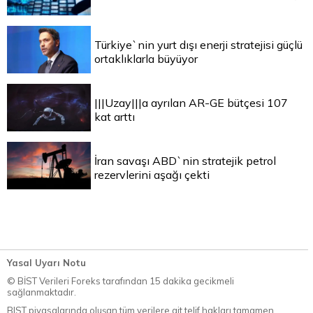
Türkiye`nin yurt dışı enerji stratejisi güçlü
ortaklıklarla büyüyor
|||Uzay|||a ayrılan AR-GE bütçesi 107
kat arttı
İran savaşı ABD`nin stratejik petrol
rezervlerini aşağı çekti
Yasal Uyarı Notu
© BİST Verileri Foreks tarafından 15 dakika gecikmeli
sağlanmaktadır.
BIST piyasalarında oluşan tüm verilere ait telif hakları tamamen