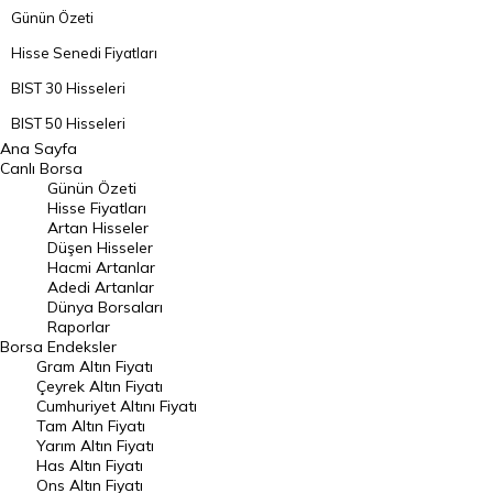
Günün Özeti
Hisse Senedi Fiyatları
BIST 30 Hisseleri
BIST 50 Hisseleri
Ana Sayfa
BIST 100 Hisseleri
Canlı Borsa
Günün Özeti
En Çok Artan Hisseler
Hisse Fiyatları
Artan Hisseler
En Çok Düşen Hisseler
Düşen Hisseler
Hacmi Artanlar
Hacmi Artanlar
Adedi Artanlar
Geçmiş Kapanışlar
Dünya Borsaları
Raporlar
Dünya Borsaları
Borsa
Endeksler
Gram Altın Fiyatı
Raporlar
Çeyrek Altın Fiyatı
Endeksler
Cumhuriyet Altını Fiyatı
Tam Altın Fiyatı
Yarım Altın Fiyatı
DÖVİZ
Has Altın Fiyatı
Ons Altın Fiyatı
Döviz Kuru