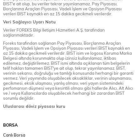
BIST'e ait olup, bu veriler tekrar yayınlanamaz. Pay Piyasası,
Borçlanma Araçları Piyasası, Vadeli İşlem ve Opsiyon Piyasası
verileri BIST kaynaklı en az 15 dakika gecikmeli verilerdir.
Veri Sağlayıcı Uyarı Notu
Veriler FOREKS Bilgi İletişim Hizmetleri A.Ş. tarafından
sağlanmaktadır.
Foreks tarafından sağlanan Pay Piyasası, Borçlanma Araçları
Piyasası, Vadeli İşlem ve Opsiyon Piyasası verileri BIST kaynaklı en
az 15 dakika gecikmeli verilerdir. BIST isim ve logosu Koruma Marka
Belgesi altında korunmakta olup izinsiz kullanılamaz, iktibas
edilemez, değiştirilemez. BIST ismi altında açıklanan tüm belgelerin
telif hakları tamamen BIST'ye ait olup, tekrar yayınlanamaz. BIST,
verinin sekansı, doğruluğu ve tamlığı konusunda herhangi bir garanti
vermez. Veri yayınında oluşabilecek aksaklıklar, verinin ulaşmaması,
gecikmesi, eksik ulaşması, yanlış olması, veri yayın sistemindeki
perfomansın düşmesi veya kesintili olması gibi hallerde Alıcı, Alt Alıcı
ve / veya Kullanıcılarda oluşabilecek herhangi bir zarardan BIST
sorumlu değildir.
Uluslarası döviz piyasası kuru
BORSA
Canlı Borsa