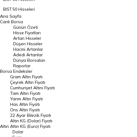
BIST 50 Hisseleri
Ana Sayfa
BIST 100 Hisseleri
Canlı Borsa
Günün Özeti
En Çok Artan Hisseler
Hisse Fiyatları
Artan Hisseler
En Çok Düşen Hisseler
Düşen Hisseler
Hacmi Artanlar
Hacmi Artanlar
Adedi Artanlar
Geçmiş Kapanışlar
Dünya Borsaları
Raporlar
Dünya Borsaları
Borsa
Endeksler
Gram Altın Fiyatı
Raporlar
Çeyrek Altın Fiyatı
Endeksler
Cumhuriyet Altını Fiyatı
Tam Altın Fiyatı
Yarım Altın Fiyatı
DÖVİZ
Has Altın Fiyatı
Ons Altın Fiyatı
Döviz Kuru
22 Ayar Bilezik Fiyatı
Dolar Kuru
Altın KG (Dolar) Fiyatı
Altın
Altın KG (Euro) Fiyatı
Euro Kuru
Dolar