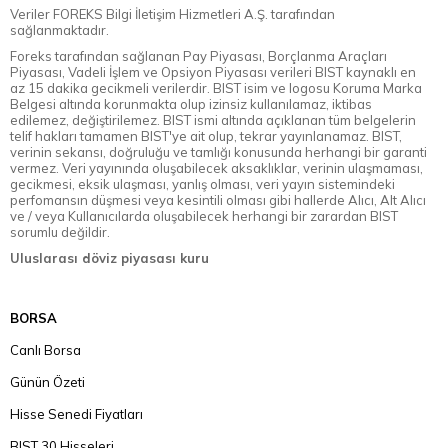
Veriler FOREKS Bilgi İletişim Hizmetleri A.Ş. tarafından
sağlanmaktadır.
Foreks tarafından sağlanan Pay Piyasası, Borçlanma Araçları
Piyasası, Vadeli İşlem ve Opsiyon Piyasası verileri BIST kaynaklı en
az 15 dakika gecikmeli verilerdir. BIST isim ve logosu Koruma Marka
Belgesi altında korunmakta olup izinsiz kullanılamaz, iktibas
edilemez, değiştirilemez. BIST ismi altında açıklanan tüm belgelerin
telif hakları tamamen BIST'ye ait olup, tekrar yayınlanamaz. BIST,
verinin sekansı, doğruluğu ve tamlığı konusunda herhangi bir garanti
vermez. Veri yayınında oluşabilecek aksaklıklar, verinin ulaşmaması,
gecikmesi, eksik ulaşması, yanlış olması, veri yayın sistemindeki
perfomansın düşmesi veya kesintili olması gibi hallerde Alıcı, Alt Alıcı
ve / veya Kullanıcılarda oluşabilecek herhangi bir zarardan BIST
sorumlu değildir.
Uluslarası döviz piyasası kuru
BORSA
Canlı Borsa
Günün Özeti
Hisse Senedi Fiyatları
BIST 30 Hisseleri