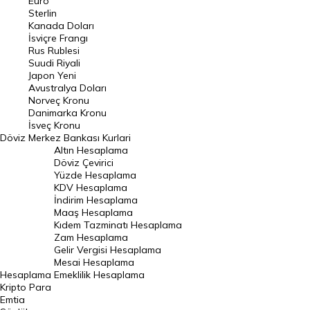
Euro
Pound Kuru
Sterlin
Kanada Doları
Frank Kuru
İsviçre Frangı
Riyal Kuru
Rus Rublesi
Suudi Riyali
Avustralya Doları
Japon Yeni
Avustralya Doları
Danimarka Kronu Kuru
Norveç Kronu
Danimarka Kronu
Kanada Doları Kuru
İsveç Kronu
Döviz
Merkez Bankası Kurlari
Norveç Kronu Kuru
Altın Hesaplama
İsveç Kronu Kuru
Döviz Çevirici
Yüzde Hesaplama
Japon Yeni Kuru
KDV Hesaplama
İndirim Hesaplama
Serbest Piyasa Döviz Kurları
Maaş Hesaplama
Kıdem Tazminatı Hesaplama
Merkez Bankası Döviz Kurları
Zam Hesaplama
Gelir Vergisi Hesaplama
ALTIN
Mesai Hesaplama
Hesaplama
Emeklilik Hesaplama
Altın Fiyatları
Kripto Para
Emtia
Gram Altın Fiyatı