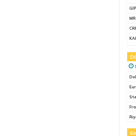
GI
MR
CR
KA
Dö
Do
Eu
Ste
Fr
Riy
Em