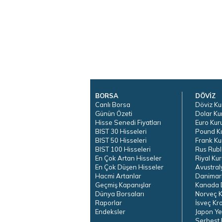
BORSA
DÖVİZ
Canlı Borsa
Döviz Ku
Günün Özeti
Dolar Ku
Hisse Senedi Fiyatları
Euro Kur
BIST 30 Hisseleri
Pound K
BIST 50 Hisseleri
Frank Ku
BIST 100 Hisseleri
Rus Rubl
En Çok Artan Hisseler
Riyal Kur
En Çok Düşen Hisseler
Avustral
Hacmi Artanlar
Danimar
Geçmiş Kapanışlar
Kanada D
Dünya Borsaları
Norveç K
Raporlar
İsveç Kr
Endeksler
Japon Ye
Serbest 