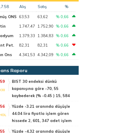
17:58
Alış
Satış
%
müş ONS
63,53
63,62
% 0,66
tin
1.747,47
1.752,90
% 0,66
ladyum
1.379,33
1.384,83
% 0,66
nt Pet.
82,31
82,31
% 0,66
ın Ons
4.341,53
4.342,09
% 0,66
ans Raporu
:59
BIST 30 endeksi dünkü
kapanışına göre -70, 55
030
kaybederek (% -0.45 ) 15, 584
:56
Yüzde -3.21 oranında düşüşle
44.04 lira fiyatla işlem gören
HOL
hissede 2, 601, 347 adet işlem
:55
Yüzde -4.32 oranında düşüşle