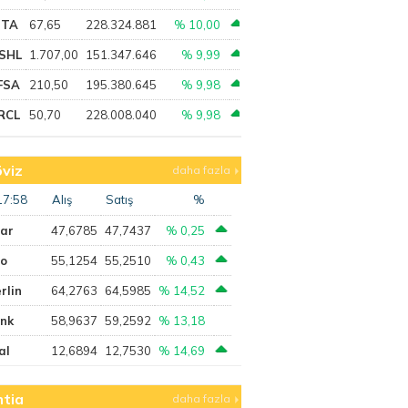
PTA
67,65
228.324.881
% 10,00
SHL
1.707,00
151.347.646
% 9,99
FSA
210,50
195.380.645
% 9,98
RCL
50,70
228.008.040
% 9,98
viz
daha fazla
17:58
Alış
Satış
%
lar
47,6785
47,7437
% 0,25
ro
55,1254
55,2510
% 0,43
rlin
64,2763
64,5985
% 14,52
ank
58,9637
59,2592
% 13,18
al
12,6894
12,7530
% 14,69
tia
daha fazla