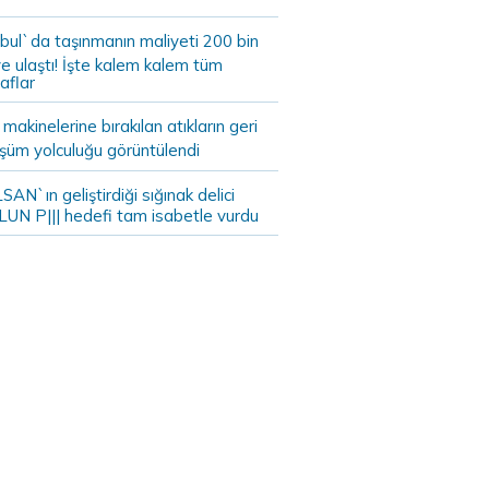
bul`da taşınmanın maliyeti 200 bin
e ulaştı! İşte kalem kalem tüm
aflar
akinelerine bırakılan atıkların geri
şüm yolculuğu görüntülendi
AN`ın geliştirdiği sığınak delici
LUN P||| hedefi tam isabetle vurdu