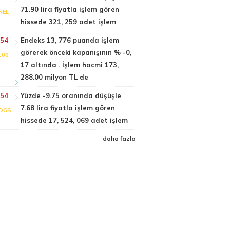
71.90 lira fiyatla işlem gören
NEL
hissede 321, 259 adet işlem
:54
Endeks 13, 776 puanda işlem
görerek önceki kapanışının % -0,
100
17 altında . İşlem hacmi 173,
288.00 milyon TL de
:54
Yüzde -9.75 oranında düşüşle
7.68 lira fiyatla işlem gören
DGS
hissede 17, 524, 069 adet işlem
daha fazla