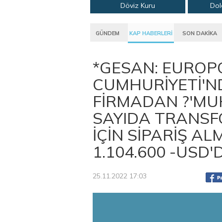
Döviz Kuru
Dol
GÜNDEM
KAP HABERLERİ
SON DAKİKA
*GESAN: EUROPO
CUMHURİYETİ'ND
FİRMADAN ?'MU
SAYIDA TRANSF
İÇİN SİPARİŞ ALM
1.104.600 -USD'
25.11.2022 17:03