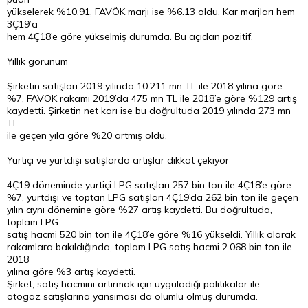
yükselerek %10.91, FAVÖK marjı ise %6.13 oldu. Kar marjları hem
3Ç19’a
hem 4Ç18’e göre yükselmiş durumda. Bu açıdan pozitif.
Yıllık görünüm
Şirketin satışları 2019 yılında 10.211 mn TL ile 2018 yılına göre
%7, FAVÖK rakamı 2019’da 475 mn TL ile 2018’e göre %129 artış
kaydetti. Şirketin net karı ise bu doğrultuda 2019 yılında 273 mn
TL
ile geçen yıla göre %20 artmış oldu.
Yurtiçi ve yurtdışı satışlarda artışlar dikkat çekiyor
4Ç19 döneminde yurtiçi LPG satışları 257 bin ton ile 4Ç18’e göre
%7, yurtdışı ve toptan LPG satışları 4Ç19’da 262 bin ton ile geçen
yılın aynı dönemine göre %27 artış kaydetti. Bu doğrultuda,
toplam LPG
satış hacmi 520 bin ton ile 4Ç18’e göre %16 yükseldi. Yıllık olarak
rakamlara bakıldığında, toplam LPG satış hacmi 2.068 bin ton ile
2018
yılına göre %3 artış kaydetti.
Şirket, satış hacmini artırmak için uyguladığı politikalar ile
otogaz satışlarına yansıması da olumlu olmuş durumda.