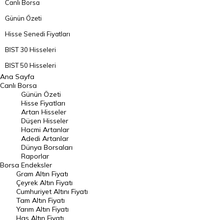
Canlı Borsa
Günün Özeti
Hisse Senedi Fiyatları
BIST 30 Hisseleri
BIST 50 Hisseleri
Ana Sayfa
BIST 100 Hisseleri
Canlı Borsa
Günün Özeti
En Çok Artan Hisseler
Hisse Fiyatları
Artan Hisseler
En Çok Düşen Hisseler
Düşen Hisseler
Hacmi Artanlar
Hacmi Artanlar
Adedi Artanlar
Geçmiş Kapanışlar
Dünya Borsaları
Raporlar
Dünya Borsaları
Borsa
Endeksler
Gram Altın Fiyatı
Raporlar
Çeyrek Altın Fiyatı
Endeksler
Cumhuriyet Altını Fiyatı
Tam Altın Fiyatı
Yarım Altın Fiyatı
DÖVİZ
Has Altın Fiyatı