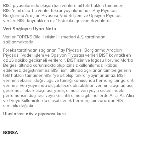
BIST piyasalarında oluşan tüm verilere ait telif hakları tamamen
BIST'e ait olup, bu veriler tekrar yayınlanamaz. Pay Piyasası,
Borçlanma Araçları Piyasası, Vadeli İşlem ve Opsiyon Piyasası
verileri BIST kaynaklı en az 15 dakika gecikmeli verilerdir.
Veri Sağlayıcı Uyarı Notu
Veriler FOREKS Bilgi İletişim Hizmetleri A.Ş. tarafından
sağlanmaktadır.
Foreks tarafından sağlanan Pay Piyasası, Borçlanma Araçları
Piyasası, Vadeli İşlem ve Opsiyon Piyasası verileri BIST kaynaklı en
az 15 dakika gecikmeli verilerdir. BIST isim ve logosu Koruma Marka
Belgesi altında korunmakta olup izinsiz kullanılamaz, iktibas
edilemez, değiştirilemez. BIST ismi altında açıklanan tüm belgelerin
telif hakları tamamen BIST'ye ait olup, tekrar yayınlanamaz. BIST,
verinin sekansı, doğruluğu ve tamlığı konusunda herhangi bir garanti
vermez. Veri yayınında oluşabilecek aksaklıklar, verinin ulaşmaması,
gecikmesi, eksik ulaşması, yanlış olması, veri yayın sistemindeki
perfomansın düşmesi veya kesintili olması gibi hallerde Alıcı, Alt Alıcı
ve / veya Kullanıcılarda oluşabilecek herhangi bir zarardan BIST
sorumlu değildir.
Uluslarası döviz piyasası kuru
BORSA