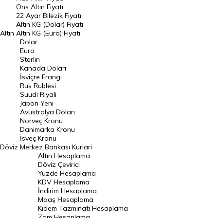
Ons Altın Fiyatı
Döviz Kuru
22 Ayar Bilezik Fiyatı
Dolar Kuru
Altın KG (Dolar) Fiyatı
Altın
Altın KG (Euro) Fiyatı
Euro Kuru
Dolar
Euro
Pound Kuru
Sterlin
Kanada Doları
Frank Kuru
İsviçre Frangı
Riyal Kuru
Rus Rublesi
Suudi Riyali
Avustralya Doları
Japon Yeni
Avustralya Doları
Danimarka Kronu Kuru
Norveç Kronu
Danimarka Kronu
Kanada Doları Kuru
İsveç Kronu
Döviz
Merkez Bankası Kurlari
Norveç Kronu Kuru
Altın Hesaplama
İsveç Kronu Kuru
Döviz Çevirici
Yüzde Hesaplama
Japon Yeni Kuru
KDV Hesaplama
İndirim Hesaplama
Serbest Piyasa Döviz Kurları
Maaş Hesaplama
Kıdem Tazminatı Hesaplama
Merkez Bankası Döviz Kurları
Zam Hesaplama