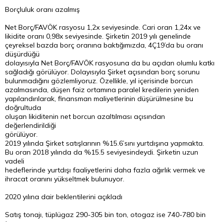
Borçluluk oranı azalmış
Net Borç/FAVÖK rasyosu 1,2x seviyesinde. Cari oran 1,24x ve
likidite oranı 0,98x seviyesinde. Şirketin 2019 yılı genelinde
çeyreksel bazda borç oranına baktığımızda, 4Ç19’da bu oranı
düşürdüğü
dolayısıyla Net Borç/FAVÖK rasyosuna da bu açıdan olumlu katkı
sağladığı görülüyor. Dolayısıyla Şirket açısından borç sorunu
bulunmadığını gözlemliyoruz. Özellikle, yıl içerisinde borcun
azalmasında, düşen faiz ortamına paralel kredilerin yeniden
yapılandırılarak, finansman maliyetlerinin düşürülmesine bu
doğrultuda
oluşan likiditenin net borcun azaltılması açısından
değerlendirildiği
görülüyor.
2019 yılında Şirket satışlarının %15.6’sını yurtdışına yapmakta.
Bu oran 2018 yılında da %15.5 seviyesindeydi. Şirketin uzun
vadeli
hedeflerinde yurtdışı faaliyetlerini daha fazla ağırlık vermek ve
ihracat oranını yükseltmek bulunuyor.
2020 yılına dair beklentilerini açıkladı
Satış tonajı, tüplügaz 290-305 bin ton, otogaz ise 740-780 bin