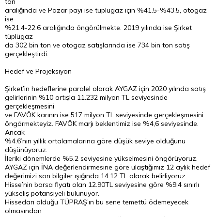
ton
aralığında ve Pazar payı ise tüplügaz için %41.5-%43.5, otogaz
ise
%21.4-22.6 aralığında öngörülmekte. 2019 yılında ise Şirket
tüplügaz
da 302 bin ton ve otogaz satışlarında ise 734 bin ton satış
gerçekleştirdi.
Hedef ve Projeksiyon
Şirket’in hedeflerine paralel olarak AYGAZ için 2020 yılında satış
gelirlerinin %10 artışla 11.232 milyon TL seviyesinde
gerçekleşmesini
ve FAVÖK karının ise 517 milyon TL seviyesinde gerçekleşmesini
öngörmekteyiz. FAVÖK marjı beklentimiz ise %4,6 seviyesinde.
Ancak
%4.6’nın yıllık ortalamalarına göre düşük seviye olduğunu
düşünüyoruz.
İleriki dönemlerde %5.2 seviyesine yükselmesini öngörüyoruz.
AYGAZ için İNA değerlendirmesine göre ulaştığımız 12 aylık hedef
değerimizi son bilgiler ışığında 14.12 TL olarak belirliyoruz.
Hisse’nin borsa fiyatı olan 12.90TL seviyesine göre %9,4 sınırlı
yükseliş potansiyeli bulunuyor.
Hissedarı olduğu TÜPRAŞ’ın bu sene temettü ödemeyecek
olmasından