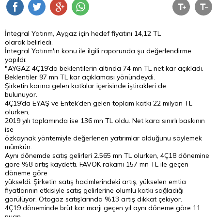
İntegral Yatırım, Aygaz için hedef fiyatını 14,12 TL
olarak belirledi.
İntegral Yatırım'ın konu ile ilgili raporunda şu değerlendirme
yapıldı:
"AYGAZ 4Ç19’da beklentilerin altında 74 mn TL net kar açıkladı.
Beklentiler 97 mn TL kar açıklaması yönündeydi.
Şirketin karına gelen katkılar içerisinde iştirakleri de
bulunuyor.
4Ç19’da EYAŞ ve Entek’den gelen toplam katkı 22 milyon TL
olurken,
2019 yılı toplamında ise 136 mn TL oldu. Net kara sınırlı baskının
ise
özkaynak yöntemiyle değerlenen yatırımlar olduğunu söylemek
mümkün.
Aynı dönemde satış gelirleri 2.565 mn TL olurken, 4Ç18 dönemine
göre %8 artış kaydetti. FAVÖK rakamı 157 mn TL ile geçen
döneme göre
yükseldi. Şirketin satış hacimlerindeki artış, yükselen emtia
fiyatlarının etkisiyle satış gelirlerine olumlu katkı sağladığı
görülüyor. Otogaz satışlarında %13 artış dikkat çekiyor.
4Ç19 döneminde brüt kar marjı geçen yıl aynı döneme göre 11
puan