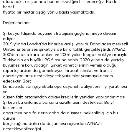
ötürü nakit akışlarında bunun eksikliğini hissedeceğiz. Bu da
hedef
fiyatta bir miktar aşağı yönlü baskı yapmaktadır.
Değerlendirme
Şirket yurtdışında büyüme stratejisini güçlendirmeye devam
ediyor.
2019 yılında Londra’da bir şube açılışı yapıldı. Bangladeş merkezli
United Enterprises şirketiyle de bir ortaklık gerçekleştirdi. AYGAZ,
300’den fazla kara tankeri ve 200’e yakın tüpgaz nakliye aracıyla
Türkiye’nin en büyük LPG filosuna sahip. 2020 yılında da yurtdışı
büyümesini koruyacağını Şirket yöneticilerinin vermiş olduğu
röportajlardan da görmekteyiz. İhracat, ithalat ve transit
operasyonlarını destekleyecek yatırımlar yapmaya devam
edecektir. Borç
konusunda son çeyrekteki operasyonel faaliyetlerini iyi yürütmesi
ve
düşen faiz ortamından dolayı kredilerin yeniden yapılandırılması
Şirketin bu anlamda borcunu azaltmasını destekledi. Bu yıl
beklentiler
doğrultusunda faizlerin daha da düşmesi beklenildiği için bu
durum
borçluluğunu daha da düşürmesi açısından AYGAZ’ı
destekleyebileceğini