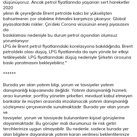
düşünüyoruz. Ancak petrol fiyatlarında yaşanan sert hareketler
2020
yılının ilk çeyreğinde Brent petrolde kalıcı bir yükselişten
bahsetmenin zor olabilme ihtimalini karşımıza çıkarıyor. Global
piyasalardaki riskler, Çin’deki Corona virüsünün enerji piyasasını
da
baskılaması nedeniyle bu durum petrol açısından olumsuz
yorumlanıyor.
LPG ile Brent petrol fiyatlarındaki korelasyona bakıldığında, Brent
petroldeki olası düşüş, LPG fiyatlarında da aynı yönde bir etkiyi
tetikleyebilir. LPG fiyatlarındaki düşüş nedeniyle Şirketin cirosuna
baskı yaratmasını bekleyebiliriz."
******
Burada yer alan yatırım bilgi, yorum ve tavsiyeler yatırım
danışmanlığı kapsamında değildir. Yatırım danışmanlığı hizmeti,
aracı kurumlar, portföy yönetim şirketleri, mevduat kabul etmeyen
bankalar ile müşteri arasında imzalanacak yatırım danışmanlığı
sözleşmesi çerçevesinde sunulmaktadır. Burada yer alan yorum
ve
tavsiyeler, yorum ve tavsiyede bulunanların kişisel görüşlerine
dayanmaktadır. Bu görüşler mali durumunuz ile risk getiri
tercihlerinize uygun olmayabilir. Bu nedenle, sadece burada yer
alan bilgilere dayanılarak yatırım kararı verilmesi beklentilerinize