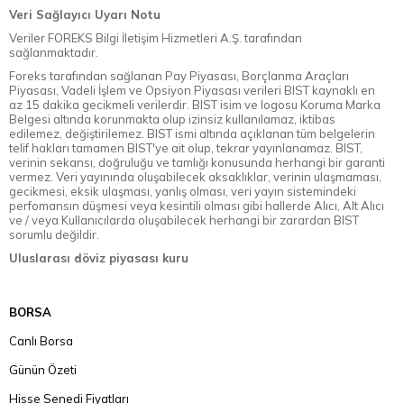
Veri Sağlayıcı Uyarı Notu
Veriler FOREKS Bilgi İletişim Hizmetleri A.Ş. tarafından
sağlanmaktadır.
Foreks tarafından sağlanan Pay Piyasası, Borçlanma Araçları
Piyasası, Vadeli İşlem ve Opsiyon Piyasası verileri BIST kaynaklı en
az 15 dakika gecikmeli verilerdir. BIST isim ve logosu Koruma Marka
Belgesi altında korunmakta olup izinsiz kullanılamaz, iktibas
edilemez, değiştirilemez. BIST ismi altında açıklanan tüm belgelerin
telif hakları tamamen BIST'ye ait olup, tekrar yayınlanamaz. BIST,
verinin sekansı, doğruluğu ve tamlığı konusunda herhangi bir garanti
vermez. Veri yayınında oluşabilecek aksaklıklar, verinin ulaşmaması,
gecikmesi, eksik ulaşması, yanlış olması, veri yayın sistemindeki
perfomansın düşmesi veya kesintili olması gibi hallerde Alıcı, Alt Alıcı
ve / veya Kullanıcılarda oluşabilecek herhangi bir zarardan BIST
sorumlu değildir.
Uluslarası döviz piyasası kuru
BORSA
Canlı Borsa
Günün Özeti
Hisse Senedi Fiyatları