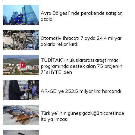
Avro Bölgesi`nde perakende satışlar
azaldı
Otomotiv ihracatı 7 ayda 24,4 milyar
dolarla rekor kırdı
TÜBİTAK`ın uluslararası araştırmacı
programında destek alan 75 projenin
7`si İYTE`den
AR-GE`ye 253,5 milyar lira harcandı
Türkiye`nin güneş gözlüğü ticaretinde
İtalya imzası