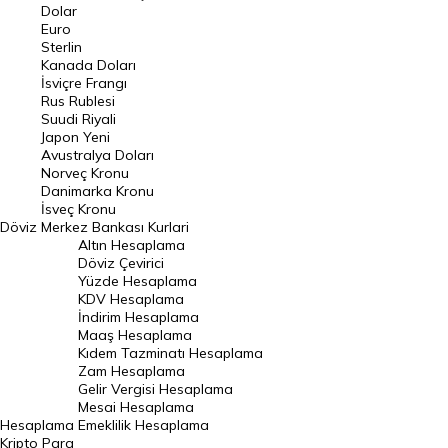
Euro Kuru
Dolar
Euro
Pound Kuru
Sterlin
Kanada Doları
Frank Kuru
İsviçre Frangı
Riyal Kuru
Rus Rublesi
Suudi Riyali
Avustralya Doları
Japon Yeni
Avustralya Doları
Danimarka Kronu Kuru
Norveç Kronu
Danimarka Kronu
Kanada Doları Kuru
İsveç Kronu
Döviz
Merkez Bankası Kurlari
Norveç Kronu Kuru
Altın Hesaplama
İsveç Kronu Kuru
Döviz Çevirici
Yüzde Hesaplama
Japon Yeni Kuru
KDV Hesaplama
İndirim Hesaplama
Serbest Piyasa Döviz Kurları
Maaş Hesaplama
Kıdem Tazminatı Hesaplama
Merkez Bankası Döviz Kurları
Zam Hesaplama
Gelir Vergisi Hesaplama
ALTIN
Mesai Hesaplama
Hesaplama
Emeklilik Hesaplama
Altın Fiyatları
Kripto Para