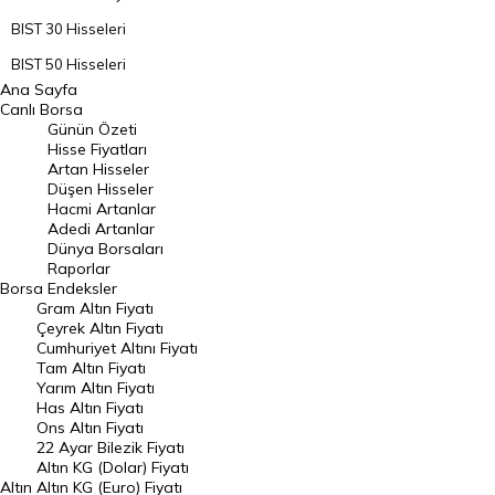
BIST 30 Hisseleri
BIST 50 Hisseleri
Ana Sayfa
BIST 100 Hisseleri
Canlı Borsa
Günün Özeti
En Çok Artan Hisseler
Hisse Fiyatları
Artan Hisseler
En Çok Düşen Hisseler
Düşen Hisseler
Hacmi Artanlar
Hacmi Artanlar
Adedi Artanlar
Geçmiş Kapanışlar
Dünya Borsaları
Raporlar
Dünya Borsaları
Borsa
Endeksler
Gram Altın Fiyatı
Raporlar
Çeyrek Altın Fiyatı
Endeksler
Cumhuriyet Altını Fiyatı
Tam Altın Fiyatı
Yarım Altın Fiyatı
DÖVİZ
Has Altın Fiyatı
Ons Altın Fiyatı
Döviz Kuru
22 Ayar Bilezik Fiyatı
Dolar Kuru
Altın KG (Dolar) Fiyatı
Altın
Altın KG (Euro) Fiyatı