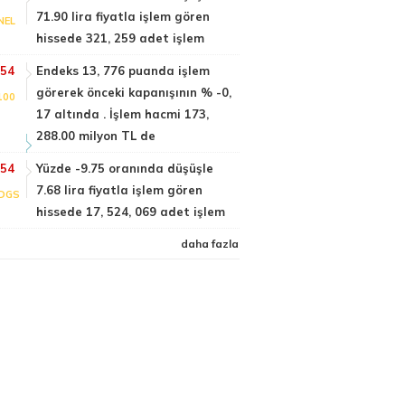
71.90 lira fiyatla işlem gören
NEL
hissede 321, 259 adet işlem
:54
Endeks 13, 776 puanda işlem
görerek önceki kapanışının % -0,
100
17 altında . İşlem hacmi 173,
288.00 milyon TL de
:54
Yüzde -9.75 oranında düşüşle
7.68 lira fiyatla işlem gören
DGS
hissede 17, 524, 069 adet işlem
daha fazla