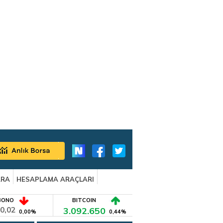
ARA
HESAPLAMA ARAÇLARI
BONO
BITCOIN
0,02
3.092.650
0,00%
0,44%