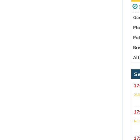
Gü
Pla
Pa
Bre
Alt
Se
17
XU
17
NT
17