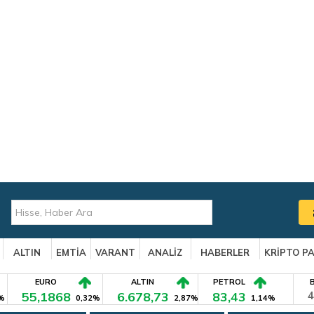
ALTIN
EMTİA
VARANT
ANALİZ
HABERLER
KRİPTO P
EURO
ALTIN
PETROL
55,1868
6.678,73
83,43
4
%
0,32%
2,87%
1,14%