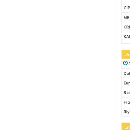
GI
MR
CR
KA
Dö
Do
Eu
Ste
Fr
Riy
Em