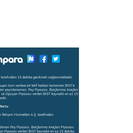
s tarafından 15 dakika gecikmeli sağlanmaktadır.
uşan tüm verilere ait telif hakları tamamen BIST'e
tekrar yayınlanamaz. Pay Piyasası, Borçlanma Araçları
m ve Opsiyon Piyasası verileri BIST kaynaklı en az 15
erdir.
ı Notu
i İletişim Hizmetleri A.Ş. tarafından
ğlanan Pay Piyasası, Borçlanma Araçları Piyasası,
on Piyasası verileri BIST kaynaklı en az 15 dakika