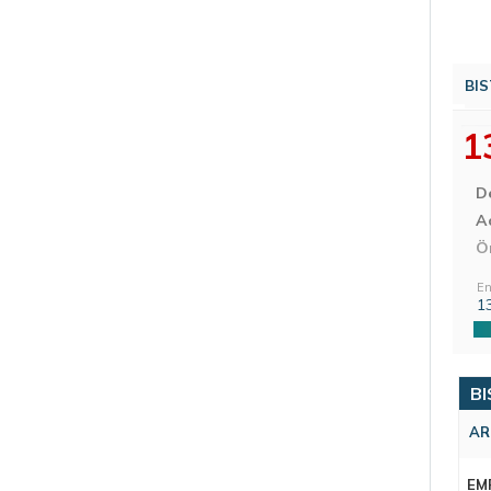
BIS
1
D
Aç
Ö
En
1
BI
AR
EM