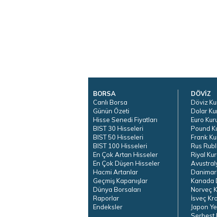
BORSA
DÖVİZ
Canlı Borsa
Döviz Ku
Günün Özeti
Dolar Ku
Hisse Senedi Fiyatları
Euro Kur
BIST 30 Hisseleri
Pound K
BIST 50 Hisseleri
Frank Ku
BIST 100 Hisseleri
Rus Rubl
En Çok Artan Hisseler
Riyal Kur
En Çok Düşen Hisseler
Avustral
Hacmi Artanlar
Danimar
Geçmiş Kapanışlar
Kanada D
Dünya Borsaları
Norveç K
Raporlar
İsveç Kr
Endeksler
Japon Ye
Serbest 