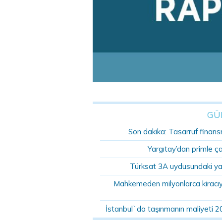
GÜ
Son dakika: Tasarruf finansm
Yargıtay’dan primle ç
Türksat 3A uydusundaki ya
Mahkemeden milyonlarca kiracıyı 
İstanbul`da taşınmanın maliyeti 2