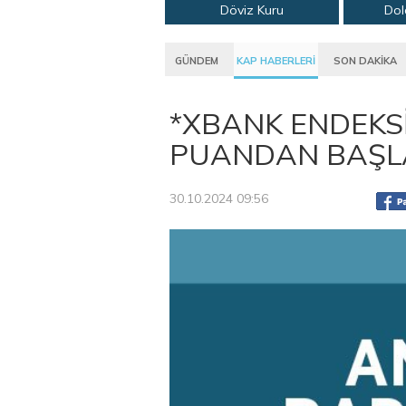
Döviz Kuru
Dol
GÜNDEM
KAP HABERLERİ
SON DAKİKA
*XBANK ENDEKSİ
PUANDAN BAŞLA
30.10.2024 09:56