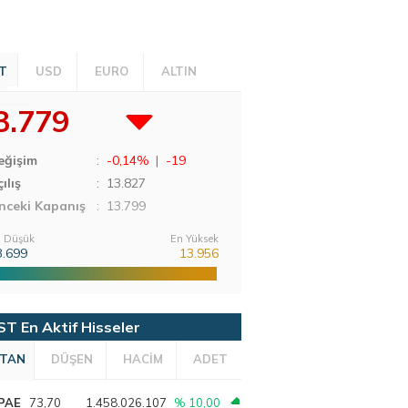
T
USD
EURO
ALTIN
3.779
eğişim
:
-0,14%
|
-19
ılış
:
13.827
nceki Kapanış
: 13.799
 Düşük
En Yüksek
3.699
13.956
ST En Aktif Hisseler
TAN
DÜŞEN
HACİM
ADET
PAE
73,70
1.458.026.107
% 10,00