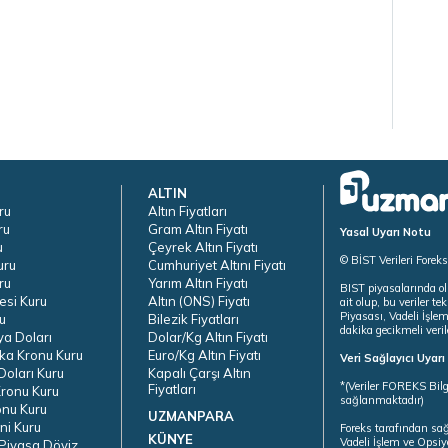
ALTIN
ru
Altın Fiyatları
ru
Gram Altın Fiyatı
Yasal Uyarı Notu
u
Çeyrek Altın Fiyatı
© BİST Verileri Forek
uru
Cumhuriyet Altını Fiyatı
ru
Yarım Altın Fiyatı
BIST piyasalarında ol
esi Kuru
Altın (ONS) Fiyatı
ait olup, bu veriler 
Piyasası, Vadeli İşle
u
Bilezik Fiyatları
dakika gecikmeli veril
ya Doları
Dolar/Kg Altın Fiyatı
ka Kronu Kuru
Euro/Kg Altın Fiyatı
Veri Sağlayıcı Uyar
oları Kuru
Kapalı Çarşı Altın
*(Veriler FOREKS Bilg
Fiyatları
ronu Kuru
sağlanmaktadır)
onu Kuru
UZMANPARA
ni Kuru
Foreks tarafından sa
KÜNYE
Vadeli İşlem ve Opsiy
Piyasa Döviz