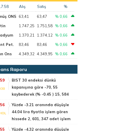
17:58
Alış
Satış
%
müş ONS
63,41
63,47
% 0,66
tin
1.747,25
1.751,58
% 0,66
ladyum
1.370,21
1.374,12
% 0,66
nt Pet.
83,46
83,46
% 0,66
ın Ons
4.349,32
4.349,95
% 0,66
ans Raporu
:59
BIST 30 endeksi dünkü
kapanışına göre -70, 55
030
kaybederek (% -0.45 ) 15, 584
:56
Yüzde -3.21 oranında düşüşle
44.04 lira fiyatla işlem gören
HOL
hissede 2, 601, 347 adet işlem
:55
Yüzde -4.32 oranında düşüşle