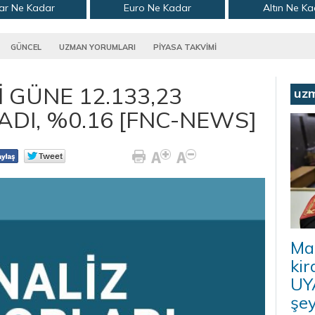
ar Ne Kadar
Euro Ne Kadar
Altın Ne K
GÜNCEL
UZMAN YORUMLARI
PİYASA TAKVİMİ
 GÜNE 12.133,23
uz
DI, %0.16 [FNC-NEWS]
Ma
kir
UYA
şey