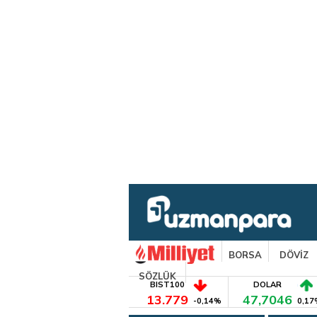
BORSA
DÖVİZ
SÖZLÜK
BIST100
DOLAR
13.779
47,7046
-0,14%
0,17