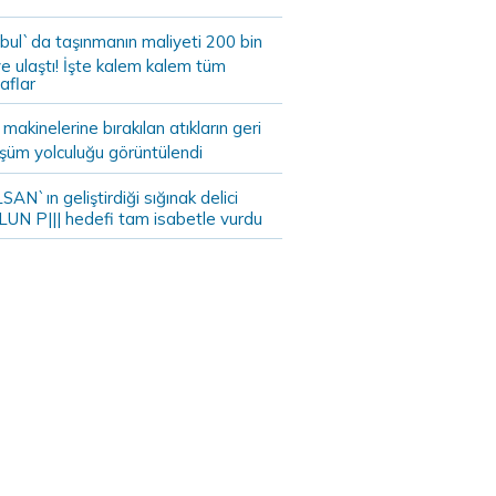
bul`da taşınmanın maliyeti 200 bin
e ulaştı! İşte kalem kalem tüm
aflar
akinelerine bırakılan atıkların geri
şüm yolculuğu görüntülendi
AN`ın geliştirdiği sığınak delici
LUN P||| hedefi tam isabetle vurdu