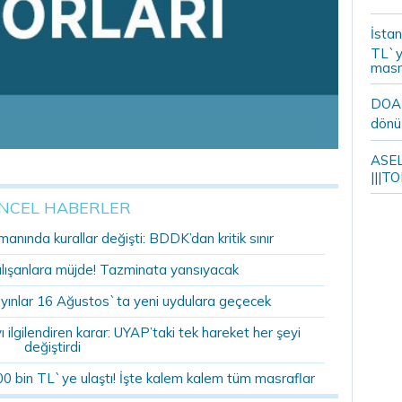
İstan
TL`y
masr
DOA m
dönü
ASELS
|||TO
NCEL HABERLER
anında kurallar değişti: BDDK’dan kritik sınır
alışanlara müjde! Tazminata yansıyacak
yınlar 16 Ağustos`ta yeni uydulara geçecek
ilgilendiren karar: UYAP’taki tek hareket her şeyi
değiştirdi
00 bin TL`ye ulaştı! İşte kalem kalem tüm masraflar