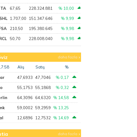
PTA
67,65
228.324.881
% 10,00
SHL
1.707,00
151.347.646
% 9,99
FSA
210,50
195.380.645
% 9,98
RCL
50,70
228.008.040
% 9,98
viz
daha fazla
17:58
Alış
Satış
%
lar
47,6933
47,7046
% 0,17
ro
55,1753
55,1868
% 0,32
rlin
64,3096
64,6320
% 14,58
ank
59,0002
59,2959
% 13,25
al
12,6896
12,7532
% 14,69
tia
daha fazla