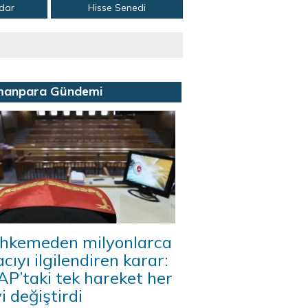
adar
Hisse Senedi
manpara Gündemi
hkemeden milyonlarca
acıyı ilgilendiren karar:
P’taki tek hareket her
i değiştirdi