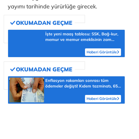
yayımı tarihinde yürürlüğe girecek.
İşte yeni maaş tablosu: SSK, Bağ-kur,
memur ve memur emeklisinin zam
oranları belli oldu!
Haberi Görüntüle
Enflasyon rakamları sonrası tüm
ödemeler değişti! Kıdem tazminatı, 65
yaş aylığı, engelli aylığı...
Haberi Görüntüle