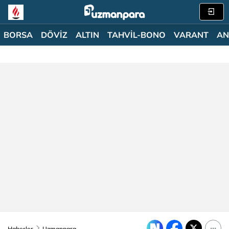
BORSA
DÖVİZ
ALTIN
TAHVİL-BONO
VARANT
AN
Haberler
Uzmanpara