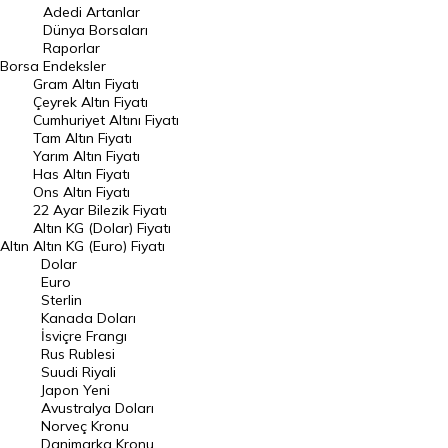
Adedi Artanlar
Geçmiş Kapanışlar
Dünya Borsaları
Raporlar
Dünya Borsaları
Borsa
Endeksler
Gram Altın Fiyatı
Raporlar
Çeyrek Altın Fiyatı
Endeksler
Cumhuriyet Altını Fiyatı
Tam Altın Fiyatı
Yarım Altın Fiyatı
DÖVİZ
Has Altın Fiyatı
Ons Altın Fiyatı
Döviz Kuru
22 Ayar Bilezik Fiyatı
Dolar Kuru
Altın KG (Dolar) Fiyatı
Altın
Altın KG (Euro) Fiyatı
Euro Kuru
Dolar
Euro
Pound Kuru
Sterlin
Kanada Doları
Frank Kuru
İsviçre Frangı
Riyal Kuru
Rus Rublesi
Suudi Riyali
Avustralya Doları
Japon Yeni
Avustralya Doları
Danimarka Kronu Kuru
Norveç Kronu
Danimarka Kronu