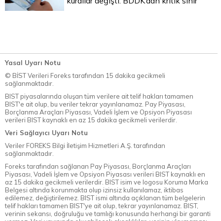
kurallar değişti: BDDK’dan kritik sınır
Yasal Uyarı Notu
© BİST Verileri Foreks tarafından 15 dakika gecikmeli
sağlanmaktadır.
BIST piyasalarında oluşan tüm verilere ait telif hakları tamamen
BIST'e ait olup, bu veriler tekrar yayınlanamaz. Pay Piyasası,
Borçlanma Araçları Piyasası, Vadeli İşlem ve Opsiyon Piyasası
verileri BIST kaynaklı en az 15 dakika gecikmeli verilerdir.
Veri Sağlayıcı Uyarı Notu
Veriler FOREKS Bilgi İletişim Hizmetleri A.Ş. tarafından
sağlanmaktadır.
Foreks tarafından sağlanan Pay Piyasası, Borçlanma Araçları
Piyasası, Vadeli İşlem ve Opsiyon Piyasası verileri BIST kaynaklı en
az 15 dakika gecikmeli verilerdir. BIST isim ve logosu Koruma Marka
Belgesi altında korunmakta olup izinsiz kullanılamaz, iktibas
edilemez, değiştirilemez. BIST ismi altında açıklanan tüm belgelerin
telif hakları tamamen BIST'ye ait olup, tekrar yayınlanamaz. BIST,
verinin sekansı, doğruluğu ve tamlığı konusunda herhangi bir garanti