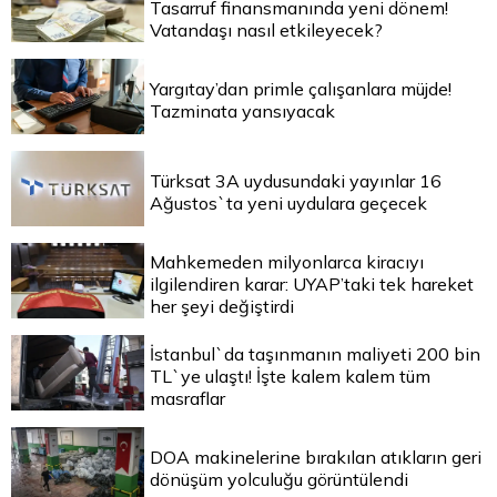
Tasarruf finansmanında yeni dönem!
Vatandaşı nasıl etkileyecek?
Yargıtay’dan primle çalışanlara müjde!
Tazminata yansıyacak
Türksat 3A uydusundaki yayınlar 16
Ağustos`ta yeni uydulara geçecek
Mahkemeden milyonlarca kiracıyı
ilgilendiren karar: UYAP’taki tek hareket
her şeyi değiştirdi
İstanbul`da taşınmanın maliyeti 200 bin
TL`ye ulaştı! İşte kalem kalem tüm
masraflar
DOA makinelerine bırakılan atıkların geri
dönüşüm yolculuğu görüntülendi