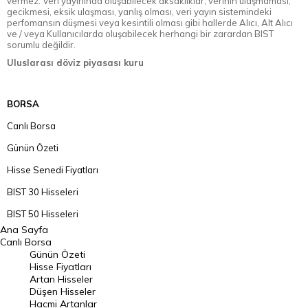
vermez. Veri yayınında oluşabilecek aksaklıklar, verinin ulaşmaması,
gecikmesi, eksik ulaşması, yanlış olması, veri yayın sistemindeki
perfomansın düşmesi veya kesintili olması gibi hallerde Alıcı, Alt Alıcı
ve / veya Kullanıcılarda oluşabilecek herhangi bir zarardan BIST
sorumlu değildir.
Uluslarası döviz piyasası kuru
BORSA
Canlı Borsa
Günün Özeti
Hisse Senedi Fiyatları
BIST 30 Hisseleri
BIST 50 Hisseleri
Ana Sayfa
BIST 100 Hisseleri
Canlı Borsa
Günün Özeti
En Çok Artan Hisseler
Hisse Fiyatları
Artan Hisseler
En Çok Düşen Hisseler
Düşen Hisseler
Hacmi Artanlar
Hacmi Artanlar