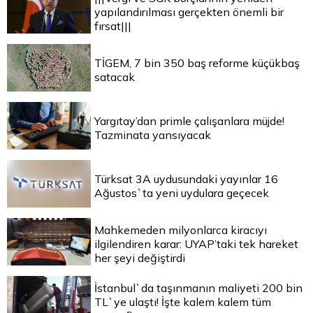
yapılandırılması gerçekten önemli bir
fırsat|||
TİGEM, 7 bin 350 baş reforme küçükbaş
satacak
Yargıtay’dan primle çalışanlara müjde!
Tazminata yansıyacak
Türksat 3A uydusundaki yayınlar 16
Ağustos`ta yeni uydulara geçecek
Mahkemeden milyonlarca kiracıyı
ilgilendiren karar: UYAP’taki tek hareket
her şeyi değiştirdi
İstanbul`da taşınmanın maliyeti 200 bin
TL`ye ulaştı! İşte kalem kalem tüm