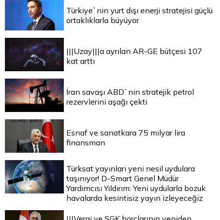
Türkiye`nin yurt dışı enerji stratejisi güçlü
ortaklıklarla büyüyor
|||Uzay|||a ayrılan AR-GE bütçesi 107
kat arttı
İran savaşı ABD`nin stratejik petrol
rezervlerini aşağı çekti
Esnaf ve sanatkara 75 milyar lira
finansman
Türksat yayınları yeni nesil uydulara
taşınıyor! D-Smart Genel Müdür
Yardımcısı Yıldırım: Yeni uydularla bozuk
havalarda kesintisiz yayın izleyeceğiz
|||Vergi ve SGK borçlarının yeniden