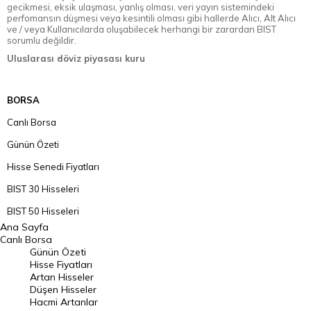
gecikmesi, eksik ulaşması, yanlış olması, veri yayın sistemindeki
perfomansın düşmesi veya kesintili olması gibi hallerde Alıcı, Alt Alıcı
ve / veya Kullanıcılarda oluşabilecek herhangi bir zarardan BIST
sorumlu değildir.
Uluslarası döviz piyasası kuru
BORSA
Canlı Borsa
Günün Özeti
Hisse Senedi Fiyatları
BIST 30 Hisseleri
BIST 50 Hisseleri
Ana Sayfa
BIST 100 Hisseleri
Canlı Borsa
Günün Özeti
En Çok Artan Hisseler
Hisse Fiyatları
Artan Hisseler
En Çok Düşen Hisseler
Düşen Hisseler
Hacmi Artanlar
Hacmi Artanlar