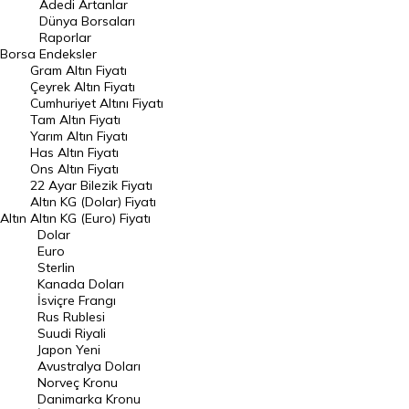
Adedi Artanlar
Geçmiş Kapanışlar
Dünya Borsaları
Raporlar
Dünya Borsaları
Borsa
Endeksler
Gram Altın Fiyatı
Raporlar
Çeyrek Altın Fiyatı
Endeksler
Cumhuriyet Altını Fiyatı
Tam Altın Fiyatı
Yarım Altın Fiyatı
DÖVİZ
Has Altın Fiyatı
Ons Altın Fiyatı
Döviz Kuru
22 Ayar Bilezik Fiyatı
Dolar Kuru
Altın KG (Dolar) Fiyatı
Altın
Altın KG (Euro) Fiyatı
Euro Kuru
Dolar
Euro
Pound Kuru
Sterlin
Kanada Doları
Frank Kuru
İsviçre Frangı
Riyal Kuru
Rus Rublesi
Suudi Riyali
Avustralya Doları
Japon Yeni
Avustralya Doları
Danimarka Kronu Kuru
Norveç Kronu
Danimarka Kronu
Kanada Doları Kuru