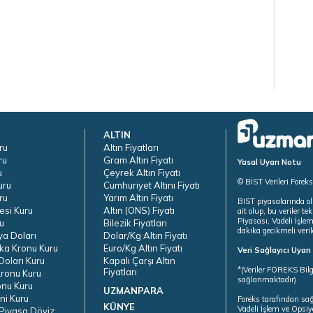
ALTIN
ru
Altın Fiyatları
ru
Gram Altın Fiyatı
Yasal Uyarı Notu
u
Çeyrek Altın Fiyatı
© BİST Verileri Forek
uru
Cumhuriyet Altını Fiyatı
ru
Yarım Altın Fiyatı
BIST piyasalarında ol
esi Kuru
Altın (ONS) Fiyatı
ait olup, bu veriler 
Piyasası, Vadeli İşle
u
Bilezik Fiyatları
dakika gecikmeli veril
ya Doları
Dolar/Kg Altın Fiyatı
ka Kronu Kuru
Euro/Kg Altın Fiyatı
Veri Sağlayıcı Uyar
oları Kuru
Kapalı Çarşı Altın
*(Veriler FOREKS Bilg
Fiyatları
ronu Kuru
sağlanmaktadır)
onu Kuru
UZMANPARA
ni Kuru
Foreks tarafından sa
KÜNYE
Vadeli İşlem ve Opsiy
Piyasa Döviz