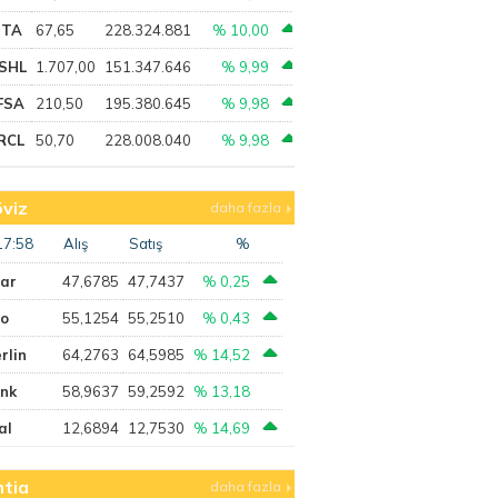
PTA
67,65
228.324.881
% 10,00
SHL
1.707,00
151.347.646
% 9,99
FSA
210,50
195.380.645
% 9,98
RCL
50,70
228.008.040
% 9,98
viz
daha fazla
17:58
Alış
Satış
%
lar
47,6785
47,7437
% 0,25
ro
55,1254
55,2510
% 0,43
rlin
64,2763
64,5985
% 14,52
ank
58,9637
59,2592
% 13,18
al
12,6894
12,7530
% 14,69
tia
daha fazla