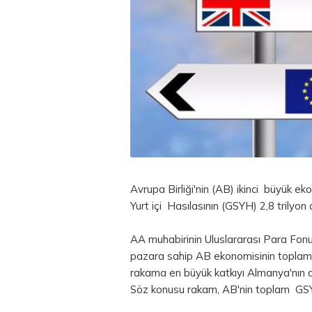
Avrupa Birliği'nin (AB) ikinci büyük ek
Yurt içi Hasılasının (GSYH) 2,8 trilyon
AA muhabirinin Uluslararası
Para
Fonu 
pazara sahip AB ekonomisinin toplam G
rakama en büyük katkıyı Almanya'nın ard
Söz konusu rakam, AB'nin toplam GSYH