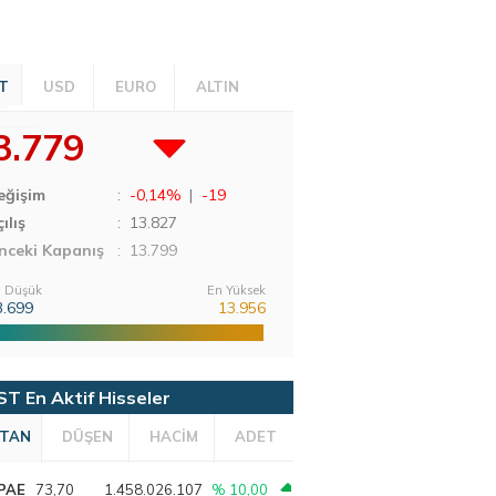
T
USD
EURO
ALTIN
3.779
eğişim
:
-0,14%
|
-19
ılış
:
13.827
nceki Kapanış
: 13.799
 Düşük
En Yüksek
3.699
13.956
ST En Aktif Hisseler
TAN
DÜŞEN
HACİM
ADET
PAE
73,70
1.458.026.107
% 10,00