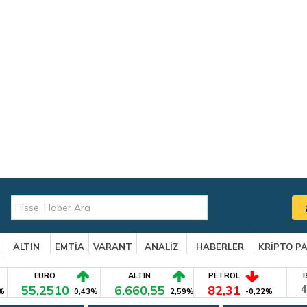
ALTIN
EMTİA
VARANT
ANALİZ
HABERLER
KRİPTO P
EURO
ALTIN
PETROL
55,2510
6.660,55
82,31
4
%
0,43%
2,59%
-0,22%