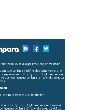
s tarafından 15 dakika gecikmeli sağlanmaktadır.
uşan tüm verilere ait telif hakları tamamen BIST'e
tekrar yayınlanamaz. Pay Piyasası, Borçlanma Araçları
m ve Opsiyon Piyasası verileri BIST kaynaklı en az 15
erdir.
ı Notu
i İletişim Hizmetleri A.Ş. tarafından
ğlanan Pay Piyasası, Borçlanma Araçları Piyasası,
on Piyasası verileri BIST kaynaklı en az 15 dakika