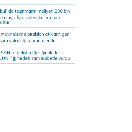
bul`da taşınmanın maliyeti 200 bin
e ulaştı! İşte kalem kalem tüm
aflar
akinelerine bırakılan atıkların geri
şüm yolculuğu görüntülendi
AN`ın geliştirdiği sığınak delici
LUN P||| hedefi tam isabetle vurdu