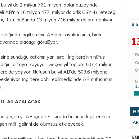
n bu yıl da 2 milyar 761 milyon dolar düzeyinde
eli AB'nin 16 trilyon 477 milyar dolarlık GSYH üreteceği
riç tutulduğunda 13 trilyon 716 milyar dolara geriliyor.
BIS
dığında İngiltere'nin AB'den ayrılmasının, birlik
1
 civarında olacağı görülüyor.
D
ne sunduğu katkının yanı sıra, İngiltere'nin nüfus
Aç
şıdığını ortaya koyuyor. Geçen yıl toplam 507,4 milyon
Ö
ere'de yaşıyor. Nüfusun bu yıl AB'de 509,6 milyona,
bekleniyor. İngiltere dahil edilmediğinde AB nüfusunun
En
1
r.
7 DOLAR AZALACAK
BI
dan geçen yıl AB içinde 5. sırada bulunan İngiltere'nin
AR
üşen milli gelirini de olumsuz etkileyecek.
EM
işi başı milli gelir, İngiltere hariç hesaplandığında 30