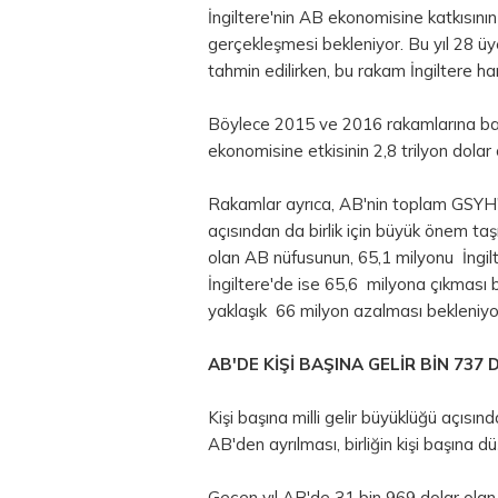
İngiltere'nin AB ekonomisine katkısını
gerçekleşmesi bekleniyor. Bu yıl 28 üy
tahmin edilirken, bu rakam İngiltere ha
Böylece 2015 ve 2016 rakamlarına bakıl
ekonomisine etkisinin 2,8 trilyon dolar
Rakamlar ayrıca, AB'nin toplam GSYH'si
açısından da birlik için büyük önem ta
olan AB nüfusunun, 65,1 milyonu İngilt
İngiltere'de ise 65,6 milyona çıkması 
yaklaşık 66 milyon azalması bekleniyo
AB'DE KİŞİ BAŞINA GELİR BİN 73
Kişi başına milli gelir büyüklüğü açısın
AB'den ayrılması, birliğin kişi başına d
Geçen yıl AB'de 31 bin 969 dolar olan k