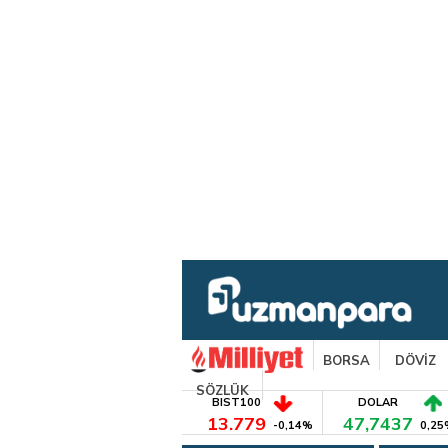
BORSA
DÖVİZ
SÖZLÜK
BIST100
DOLAR
13.779
47,7437
-0,14%
0,25