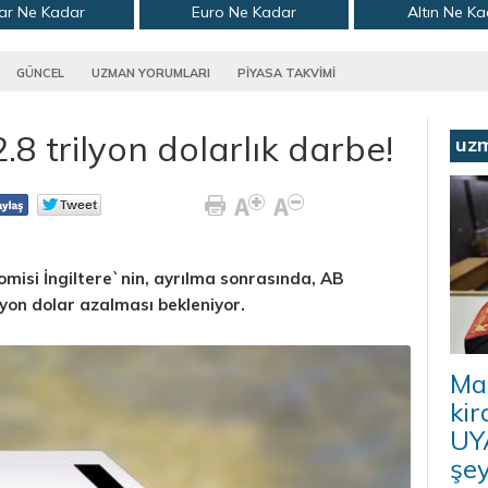
ar Ne Kadar
Euro Ne Kadar
Altın Ne K
GÜNCEL
UZMAN YORUMLARI
PİYASA TAKVİMİ
8 trilyon dolarlık darbe!
uz
nomisi İngiltere`nin, ayrılma sonrasında, AB
ilyon dolar azalması bekleniyor.
Ma
kir
UYA
şey