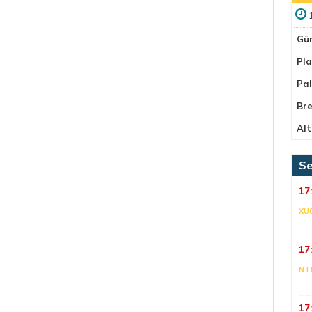
Gü
Pla
Pa
Bre
Alt
Se
17
XU
17
NT
17