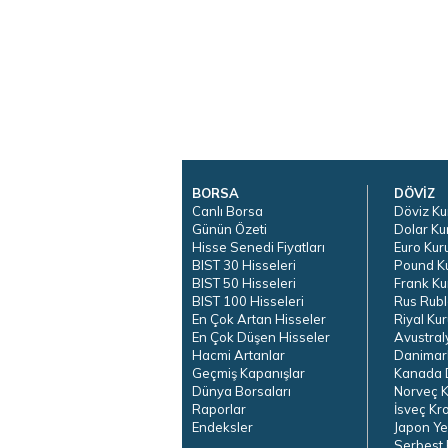
BORSA
DÖVİZ
Canlı Borsa
Döviz Ku
Günün Özeti
Dolar Ku
Hisse Senedi Fiyatları
Euro Kur
BIST 30 Hisseleri
Pound K
BIST 50 Hisseleri
Frank Ku
BIST 100 Hisseleri
Rus Rubl
En Çok Artan Hisseler
Riyal Kur
En Çok Düşen Hisseler
Avustral
Hacmi Artanlar
Danimar
Geçmiş Kapanışlar
Kanada D
Dünya Borsaları
Norveç K
Raporlar
İsveç Kr
Endeksler
Japon Ye
Serbest 