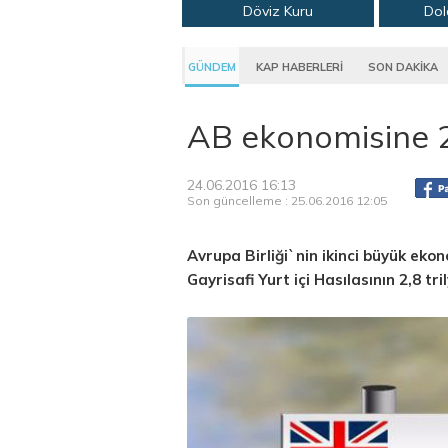
Döviz Kuru
Dol
GÜNDEM
KAP HABERLERİ
SON DAKİKA
AB ekonomisine 2.
24.06.2016 16:13
Son güncelleme : 25.06.2016 12:05
Avrupa Birliği`nin ikinci büyük eko
Gayrisafi Yurt içi Hasılasının 2,8 tr