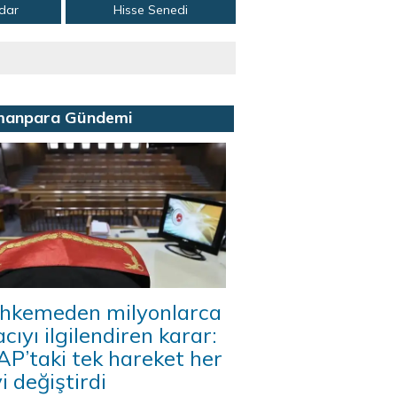
adar
Hisse Senedi
manpara Gündemi
hkemeden milyonlarca
acıyı ilgilendiren karar:
P’taki tek hareket her
i değiştirdi