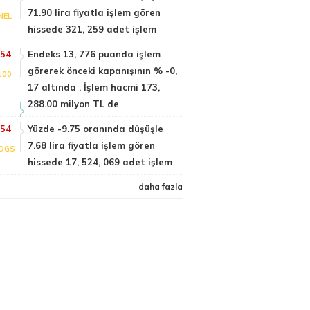
71.90 lira fiyatla işlem gören
NEL
hissede 321, 259 adet işlem
:54
Endeks 13, 776 puanda işlem
görerek önceki kapanışının % -0,
100
17 altında . İşlem hacmi 173,
288.00 milyon TL de
:54
Yüzde -9.75 oranında düşüşle
7.68 lira fiyatla işlem gören
DGS
hissede 17, 524, 069 adet işlem
daha fazla