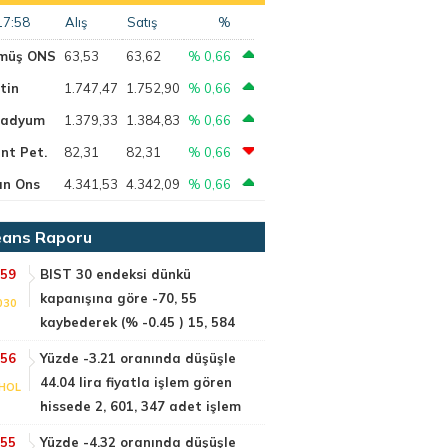
17:58
Alış
Satış
%
müş ONS
63,53
63,62
% 0,66
tin
1.747,47
1.752,90
% 0,66
ladyum
1.379,33
1.384,83
% 0,66
nt Pet.
82,31
82,31
% 0,66
ın Ons
4.341,53
4.342,09
% 0,66
ans Raporu
:59
BIST 30 endeksi dünkü
kapanışına göre -70, 55
030
kaybederek (% -0.45 ) 15, 584
:56
Yüzde -3.21 oranında düşüşle
44.04 lira fiyatla işlem gören
HOL
hissede 2, 601, 347 adet işlem
:55
Yüzde -4.32 oranında düşüşle