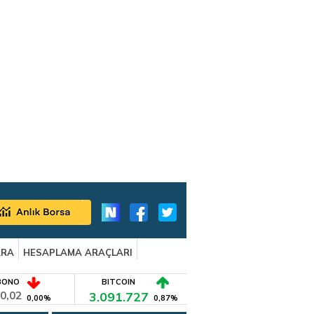
ARA
HESAPLAMA ARAÇLARI
BONO
BITCOIN
0,02
3.091.727
0,00%
0,87%