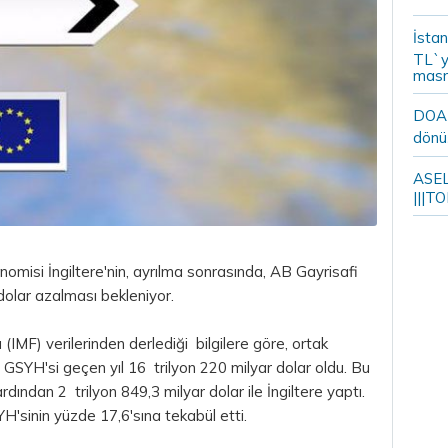
İstan
TL`y
masr
DOA m
dönü
ASELS
|||TO
onomisi İngiltere'nin, ayrılma sonrasında, AB Gayrisafi
dolar
azalması bekleniyor.
(IMF) verilerinden derlediği bilgilere göre, ortak
SYH'si geçen yıl 16 trilyon 220 milyar dolar oldu. Bu
ından 2 trilyon 849,3 milyar dolar ile İngiltere yaptı.
'sinin yüzde 17,6'sına tekabül etti.