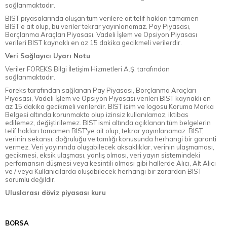
sağlanmaktadır.
BIST piyasalarında oluşan tüm verilere ait telif hakları tamamen
BIST'e ait olup, bu veriler tekrar yayınlanamaz. Pay Piyasası,
Borçlanma Araçları Piyasası, Vadeli İşlem ve Opsiyon Piyasası
verileri BIST kaynaklı en az 15 dakika gecikmeli verilerdir.
Veri Sağlayıcı Uyarı Notu
Veriler FOREKS Bilgi İletişim Hizmetleri A.Ş. tarafından
sağlanmaktadır.
Foreks tarafından sağlanan Pay Piyasası, Borçlanma Araçları
Piyasası, Vadeli İşlem ve Opsiyon Piyasası verileri BIST kaynaklı en
az 15 dakika gecikmeli verilerdir. BIST isim ve logosu Koruma Marka
Belgesi altında korunmakta olup izinsiz kullanılamaz, iktibas
edilemez, değiştirilemez. BIST ismi altında açıklanan tüm belgelerin
telif hakları tamamen BIST'ye ait olup, tekrar yayınlanamaz. BIST,
verinin sekansı, doğruluğu ve tamlığı konusunda herhangi bir garanti
vermez. Veri yayınında oluşabilecek aksaklıklar, verinin ulaşmaması,
gecikmesi, eksik ulaşması, yanlış olması, veri yayın sistemindeki
perfomansın düşmesi veya kesintili olması gibi hallerde Alıcı, Alt Alıcı
ve / veya Kullanıcılarda oluşabilecek herhangi bir zarardan BIST
sorumlu değildir.
Uluslarası döviz piyasası kuru
BORSA