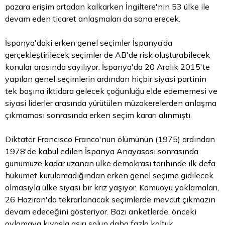
pazara erişim ortadan kalkarken İngiltere'nin 53 ülke ile
devam eden ticaret anlaşmaları da sona erecek.
İspanya'daki erken genel seçimler İspanya’da
gerçekleştirilecek seçimler de AB'de risk oluşturabilecek
konular arasında sayılıyor. İspanya'da 20 Aralık 2015'te
yapılan genel seçimlerin ardından hiçbir siyasi partinin
tek başına iktidara gelecek çoğunluğu elde edememesi ve
siyasi liderler arasında yürütülen müzakerelerden anlaşma
çıkmaması sonrasında erken seçim kararı alınmıştı.
Diktatör Francisco Franco'nun ölümünün (1975) ardından
1978'de kabul edilen İspanya Anayasası sonrasında
günümüze kadar uzanan ülke demokrasi tarihinde ilk defa
hükümet kurulamadığından erken genel seçime gidilecek
olmasıyla ülke siyasi bir kriz yaşıyor. Kamuoyu yoklamaları,
26 Haziran'da tekrarlanacak seçimlerde mevcut çıkmazın
devam edeceğini gösteriyor. Bazı anketlerde, önceki
oylamaya kıyasla aşırı solun daha fazla koltuk