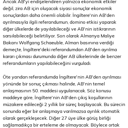
Ancak AB'yi endişelendiren yalnızca ekonomik etkiler
değil, zira AB için oluşacak siyasi sonuçlar ekonomik
sonuçlardan daha önemli olabilir. İngiltere'nin AB'den
ayrılmasıyla ilgili referandumun, domino etkisi yaparak
diğer ülkelerde de yayılabileceği ve AB'nin istikrarının
sarsılabileceği belirtiliyor. Son olarak Almanya Maliye
Bakanı Wolfgang Schaeuble, Alman basınına verdiği
demeçte, İngiltere'deki referandumdan AB'den ayrılma
kararı çıkması durumunda diğer AB ülkelerinde de benzer
referandumların yapılabileceğini vurguladı.
Öte yandan referandumda İngiltere'nin AB'den ayrılması
yönünde bir sonuç çıkması halinde, AB'nin temel
anlaşmasının 50. maddesi uygulanacak. Söz konusu
maddeye göre, İngiltere'nin AB'den çıkış koşullarının
müzakere edileceği 2 yıllık bir süreç başlayacak. Bu sürecin
sonunda eğer bir anlaşmaya varılmazsa ayrılık otomatik
olarak gerçekleşecek. Diğer 27 üye ülke görüş birliği
sağlamadıkça bir erteleme de olmayacak. Böylece ortak