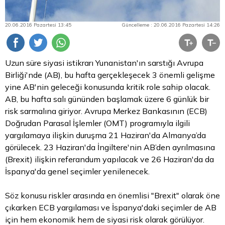
20.06.2016 Pazartesi 13:45
Güncelleme : 20.06.2016 Pazartesi 14:26
Uzun süre siyasi istikrarı Yunanistan'ın sarstığı Avrupa
Birliği'nde (AB), bu hafta gerçekleşecek 3 önemli gelişme
yine AB'nin geleceği konusunda kritik role sahip olacak.
AB, bu hafta salı gününden başlamak üzere 6 günlük bir
risk sarmalına giriyor. Avrupa Merkez Bankasının (ECB)
Doğrudan Parasal İşlemler (OMT) programıyla ilgili
yargılamaya ilişkin duruşma 21 Haziran'da Almanya’da
görülecek. 23 Haziran'da İngiltere'nin AB’den ayrılmasına
(Brexit) ilişkin referandum yapılacak ve 26 Haziran'da da
İspanya'da genel seçimler yenilenecek.
Söz konusu riskler arasında en önemlisi "Brexit" olarak öne
çıkarken ECB yargılaması ve İspanya'daki seçimler de AB
için hem ekonomik hem de siyasi risk olarak görülüyor.