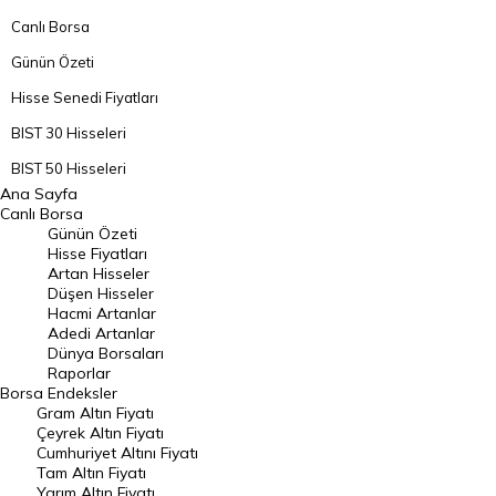
Canlı Borsa
Günün Özeti
Hisse Senedi Fiyatları
BIST 30 Hisseleri
BIST 50 Hisseleri
Ana Sayfa
BIST 100 Hisseleri
Canlı Borsa
Günün Özeti
En Çok Artan Hisseler
Hisse Fiyatları
Artan Hisseler
En Çok Düşen Hisseler
Düşen Hisseler
Hacmi Artanlar
Hacmi Artanlar
Adedi Artanlar
Geçmiş Kapanışlar
Dünya Borsaları
Raporlar
Dünya Borsaları
Borsa
Endeksler
Gram Altın Fiyatı
Raporlar
Çeyrek Altın Fiyatı
Endeksler
Cumhuriyet Altını Fiyatı
Tam Altın Fiyatı
Yarım Altın Fiyatı