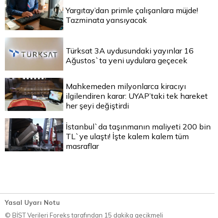
Yargıtay’dan primle çalışanlara müjde!
Tazminata yansıyacak
Türksat 3A uydusundaki yayınlar 16
Ağustos`ta yeni uydulara geçecek
Mahkemeden milyonlarca kiracıyı
ilgilendiren karar: UYAP’taki tek hareket
her şeyi değiştirdi
İstanbul`da taşınmanın maliyeti 200 bin
TL`ye ulaştı! İşte kalem kalem tüm
masraflar
Yasal Uyarı Notu
© BİST Verileri Foreks tarafından 15 dakika gecikmeli