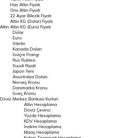
DÖVİZ
Has Altın Fiyatı
Ons Altın Fiyatı
Döviz Kuru
22 Ayar Bilezik Fiyatı
Dolar Kuru
Altın KG (Dolar) Fiyatı
Altın
Altın KG (Euro) Fiyatı
Euro Kuru
Dolar
Euro
Pound Kuru
Sterlin
Kanada Doları
Frank Kuru
İsviçre Frangı
Riyal Kuru
Rus Rublesi
Suudi Riyali
Avustralya Doları
Japon Yeni
Avustralya Doları
Danimarka Kronu Kuru
Norveç Kronu
Danimarka Kronu
Kanada Doları Kuru
İsveç Kronu
Döviz
Merkez Bankası Kurlari
Norveç Kronu Kuru
Altın Hesaplama
İsveç Kronu Kuru
Döviz Çevirici
Yüzde Hesaplama
Japon Yeni Kuru
KDV Hesaplama
İndirim Hesaplama
Serbest Piyasa Döviz Kurları
Maaş Hesaplama
Kıdem Tazminatı Hesaplama