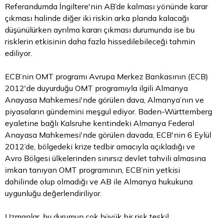
Referandumda İngiltere'nin AB’de kalması yönünde karar
çıkması halinde diğer iki riskin arka planda kalacağı
düşünülürken ayrılma kararı çıkması durumunda ise bu
risklerin etkisinin daha fazla hissedilebileceği tahmin
ediliyor.
ECB’nin OMT programı Avrupa Merkez Bankasının (ECB)
2012'de duyurduğu OMT programıyla ilgili Almanya
Anayasa Mahkemesi'nde görülen dava, Almanya’nın ve
piyasaların gündemini meşgul ediyor. Baden-Württemberg
eyaletine bağlı Kalsruhe kentindeki Almanya Federal
Anayasa Mahkemesi'nde görülen davada, ECB'nin 6 Eylül
2012’de, bölgedeki krize tedbir amacıyla açıkladığı ve
Avro Bölgesi ülkelerinden sınırsız
devlet tahvili
almasına
imkan tanıyan OMT programının, ECB’nin yetkisi
dahilinde olup olmadığı ve AB ile Almanya hukukuna
uygunluğu değerlendiriliyor.
Uzmanlar, bu durumun çok büyük bir risk teşkil