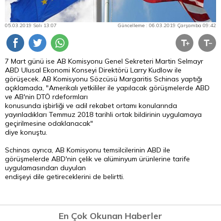
05.03.2019 Salı 13:07
Güncelleme : 06.03.2019 Çarşamba 09:42
7 Mart günü ise AB Komisyonu Genel Sekreteri Martin Selmayr
ABD Ulusal Ekonomi Konseyi Direktörü Larry Kudlow ile
görüşecek. AB Komisyonu Sözcüsü Margaritis Schinas yaptığı
açıklamada, "Amerikalı yetkililer ile yapılacak görüşmelerde ABD
ve AB'nin DTÖ rdeformları
konusunda işbirliği ve adil rekabet ortamı konularında
yayınladıkları Temmuz 2018 tarihli ortak bildirinin uygulamaya
geçirilmesine odaklanacak"
diye konuştu.
Schinas ayrıca, AB Komisyonu temsilcilerinin ABD ile
görüşmelerde ABD'nin çelik ve alüminyum ürünlerine tarife
uygulamasından duyulan
endişeyi dile getireceklerini de belirtti.
En Çok Okunan Haberler