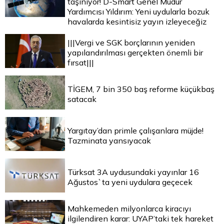
taşınıyor! D-Smart Genel Müdür
Yardımcısı Yıldırım: Yeni uydularla bozuk
havalarda kesintisiz yayın izleyeceğiz
|||Vergi ve SGK borçlarının yeniden
yapılandırılması gerçekten önemli bir
fırsat|||
TİGEM, 7 bin 350 baş reforme küçükbaş
satacak
Yargıtay’dan primle çalışanlara müjde!
Tazminata yansıyacak
Türksat 3A uydusundaki yayınlar 16
Ağustos`ta yeni uydulara geçecek
Mahkemeden milyonlarca kiracıyı
ilgilendiren karar: UYAP’taki tek hareket