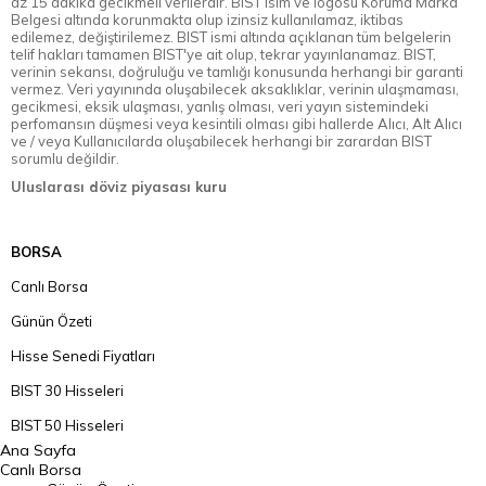
az 15 dakika gecikmeli verilerdir. BIST isim ve logosu Koruma Marka
Belgesi altında korunmakta olup izinsiz kullanılamaz, iktibas
edilemez, değiştirilemez. BIST ismi altında açıklanan tüm belgelerin
telif hakları tamamen BIST'ye ait olup, tekrar yayınlanamaz. BIST,
verinin sekansı, doğruluğu ve tamlığı konusunda herhangi bir garanti
vermez. Veri yayınında oluşabilecek aksaklıklar, verinin ulaşmaması,
gecikmesi, eksik ulaşması, yanlış olması, veri yayın sistemindeki
perfomansın düşmesi veya kesintili olması gibi hallerde Alıcı, Alt Alıcı
ve / veya Kullanıcılarda oluşabilecek herhangi bir zarardan BIST
sorumlu değildir.
Uluslarası döviz piyasası kuru
BORSA
Canlı Borsa
Günün Özeti
Hisse Senedi Fiyatları
BIST 30 Hisseleri
BIST 50 Hisseleri
Ana Sayfa
BIST 100 Hisseleri
Canlı Borsa