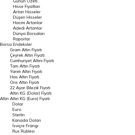
Günün Özeti
En Çok Artan Hisseler
Hisse Fiyatları
Artan Hisseler
En Çok Düşen Hisseler
Düşen Hisseler
Hacmi Artanlar
Hacmi Artanlar
Adedi Artanlar
Geçmiş Kapanışlar
Dünya Borsaları
Raporlar
Dünya Borsaları
Borsa
Endeksler
Gram Altın Fiyatı
Raporlar
Çeyrek Altın Fiyatı
Endeksler
Cumhuriyet Altını Fiyatı
Tam Altın Fiyatı
Yarım Altın Fiyatı
DÖVİZ
Has Altın Fiyatı
Ons Altın Fiyatı
Döviz Kuru
22 Ayar Bilezik Fiyatı
Dolar Kuru
Altın KG (Dolar) Fiyatı
Altın
Altın KG (Euro) Fiyatı
Euro Kuru
Dolar
Euro
Pound Kuru
Sterlin
Kanada Doları
Frank Kuru
İsviçre Frangı
Riyal Kuru
Rus Rublesi