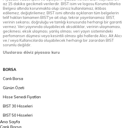
az 15 dakika gecikmeli verilerdir. BIST isim ve logosu Koruma Marka
Belgesi altında korunmakta olup izinsiz kullanılamaz, iktibas
edilemez, değiştirilemez. BIST ismi altında açıklanan tüm belgelerin
telif hakları tamamen BIST'ye ait olup, tekrar yayınlanamaz. BIST,
verinin sekansı, doğruluğu ve tamlığı konusunda herhangi bir garanti
vermez. Veri yayınında oluşabilecek aksaklıklar, verinin ulaşmaması,
gecikmesi, eksik ulaşması, yanlış olması, veri yayın sistemindeki
perfomansın düşmesi veya kesintili olması gibi hallerde Alıcı, Alt Alıcı
ve / veya Kullanıcılarda oluşabilecek herhangi bir zarardan BIST
sorumlu değildir.
Uluslarası döviz piyasası kuru
BORSA
Canlı Borsa
Günün Özeti
Hisse Senedi Fiyatları
BIST 30 Hisseleri
BIST 50 Hisseleri
Ana Sayfa
BIST 100 Hisseleri
Canlı Borsa