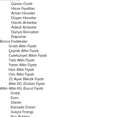
Günün Özeti
En Çok Artan Hisseler
Hisse Fiyatları
Artan Hisseler
En Çok Düşen Hisseler
Düşen Hisseler
Hacmi Artanlar
Hacmi Artanlar
Adedi Artanlar
Geçmiş Kapanışlar
Dünya Borsaları
Raporlar
Dünya Borsaları
Borsa
Endeksler
Gram Altın Fiyatı
Raporlar
Çeyrek Altın Fiyatı
Endeksler
Cumhuriyet Altını Fiyatı
Tam Altın Fiyatı
Yarım Altın Fiyatı
DÖVİZ
Has Altın Fiyatı
Ons Altın Fiyatı
Döviz Kuru
22 Ayar Bilezik Fiyatı
Dolar Kuru
Altın KG (Dolar) Fiyatı
Altın
Altın KG (Euro) Fiyatı
Euro Kuru
Dolar
Euro
Pound Kuru
Sterlin
Kanada Doları
Frank Kuru
İsviçre Frangı
Riyal Kuru
Rus Rublesi