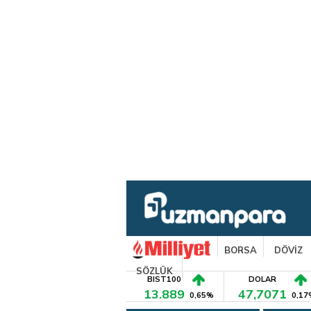
BORSA
DÖVİZ
SÖZLÜK
BIST100
DOLAR
13.889
47,7071
0,65%
0,17