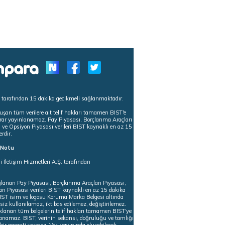
s tarafından 15 dakika gecikmeli sağlanmaktadır.
uşan tüm verilere ait telif hakları tamamen BIST'e
tekrar yayınlanamaz. Pay Piyasası, Borçlanma Araçları
m ve Opsiyon Piyasası verileri BIST kaynaklı en az 15
erdir.
ı Notu
i İletişim Hizmetleri A.Ş. tarafından
ğlanan Pay Piyasası, Borçlanma Araçları Piyasası,
on Piyasası verileri BIST kaynaklı en az 15 dakika
 BIST isim ve logosu Koruma Marka Belgesi altında
iz kullanılamaz, iktibas edilemez, değiştirilemez.
klanan tüm belgelerin telif hakları tamamen BIST'ye
nlanamaz. BIST, verinin sekansı, doğruluğu ve tamlığı
ir garanti vermez. Veri yayınında oluşabilecek