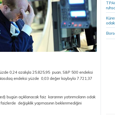
TPAO
ruhsa
Küre
odak
Borsa
yüzde 0,24 azalışla 25.825,95 puan, S&P 500 endeksi
 Nasdaq endeksi yüzde 0,03 değer kaybıyla 7.721,37
d) bugün açıklanacak faiz kararının yatırımcıların odak
 faizlerde değişiklik yapmasının beklenmediğini