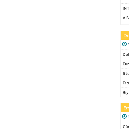
IN
AL
Dö
Do
Eu
Ste
Fr
Riy
Em
Gü