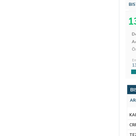
BIS
1
D
Aç
Ö
En
1
BI
AR
KA
CR
TE