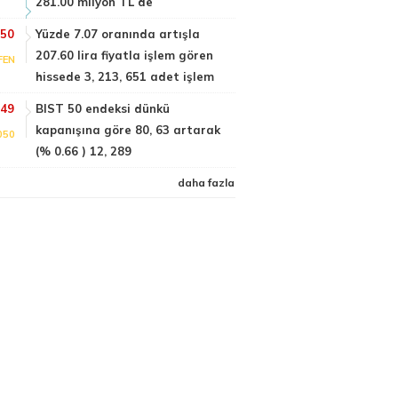
281.00 milyon TL de
:50
Yüzde 7.07 oranında artışla
207.60 lira fiyatla işlem gören
FEN
hissede 3, 213, 651 adet işlem
:49
BIST 50 endeksi dünkü
kapanışına göre 80, 63 artarak
050
(% 0.66 ) 12, 289
daha fazla