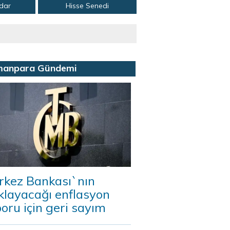
adar
Hisse Senedi
manpara Gündemi
rkez Bankası`nın
klayacağı enflasyon
oru için geri sayım