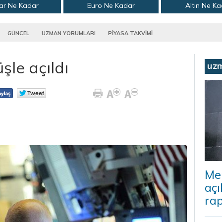
ar Ne Kadar
Euro Ne Kadar
Altın Ne K
GÜNCEL
UZMAN YORUMLARI
PİYASA TAKVİMİ
le açıldı
uz
Me
açı
rap