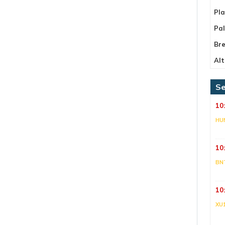
Pla
Pa
Bre
Alt
Se
10
HU
10
BN
10
XU