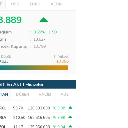
T
USD
EURO
ALTIN
3.889
eğişim
:
0,65%
|
90
ılış
:
13.827
nceki Kapanış
: 13.799
 Düşük
En Yüksek
3.823
13.956
ST En Aktif Hisseler
TAN
DÜŞEN
HACİM
ADET
RCL
50,70
120.593.600
% 9,98
FSA
210,50
162.816.505
% 9,98
ZOL
11,17
125.050.093
% 9,94