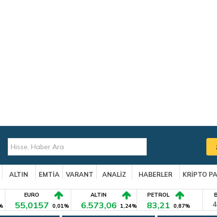
ALTIN
EMTİA
VARANT
ANALİZ
HABERLER
KRİPTO P
EURO
ALTIN
PETROL
55,0157
6.573,06
83,21
4
%
0,01%
1,24%
0,87%