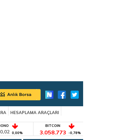
ARA
HESAPLAMA ARAÇLARI
BONO
BITCOIN
0,02
3.058.773
0,00%
-0,78%