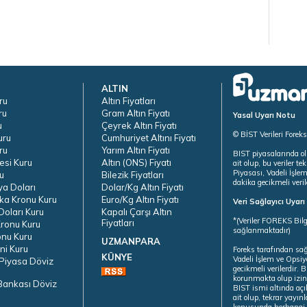
ALTIN
ru
Altın Fiyatları
ru
Gram Altın Fiyatı
Yasal Uyarı Notu
u
Çeyrek Altın Fiyatı
© BİST Verileri Forek
uru
Cumhuriyet Altını Fiyatı
ru
Yarım Altın Fiyatı
BIST piyasalarında ol
esi Kuru
Altın (ONS) Fiyatı
ait olup, bu veriler 
Piyasası, Vadeli İşle
u
Bilezik Fiyatları
dakika gecikmeli veril
ya Doları
Dolar/Kg Altın Fiyatı
ka Kronu Kuru
Euro/Kg Altın Fiyatı
Veri Sağlayıcı Uyar
oları Kuru
Kapalı Çarşı Altın
*(Veriler FOREKS Bilg
Fiyatları
ronu Kuru
sağlanmaktadır)
onu Kuru
UZMANPARA
ni Kuru
Foreks tarafından sa
KÜNYE
Vadeli İşlem ve Opsiy
Piyasa Döviz
gecikmeli verilerdir.
korunmakta olup izins
Bankası Döviz
BIST ismi altında açı
ait olup, tekrar yayı
konusunda herhangi b