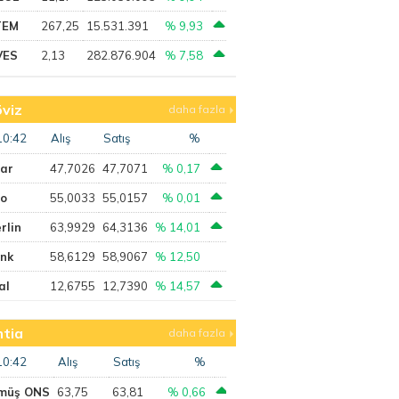
TEM
267,25
15.531.391
% 9,93
VES
2,13
282.876.904
% 7,58
viz
daha fazla
10:42
Alış
Satış
%
lar
47,7026
47,7071
% 0,17
ro
55,0033
55,0157
% 0,01
rlin
63,9929
64,3136
% 14,01
ank
58,6129
58,9067
% 12,50
al
12,6755
12,7390
% 14,57
tia
daha fazla
10:42
Alış
Satış
%
müş ONS
63,75
63,81
% 0,66