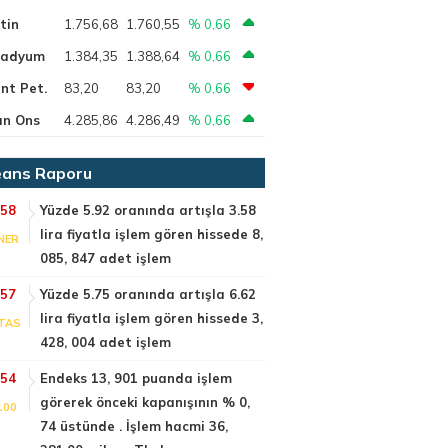
tin
1.756,68
1.760,55
% 0,66
ladyum
1.384,35
1.388,64
% 0,66
nt Pet.
83,20
83,20
% 0,66
ın Ons
4.285,86
4.286,49
% 0,66
ans Raporu
:58
Yüzde 5.92 oranında artışla 3.58
lira fiyatla işlem gören hissede 8,
NER
085, 847 adet işlem
:57
Yüzde 5.75 oranında artışla 6.62
lira fiyatla işlem gören hissede 3,
TAS
428, 004 adet işlem
:54
Endeks 13, 901 puanda işlem
görerek önceki kapanışının % 0,
100
74 üstünde . İşlem hacmi 36,