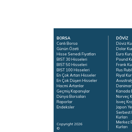
BORSA
DÖVİZ
Canlı Borsa
Döviz Ku
Günün Özeti
Dolar Ku
Hisse Senedi Fiyatları
Euro Kur
BIST 30 Hisseleri
Pound K
BIST 50 Hisseleri
Frank Ku
BIST 100 Hisseleri
Rus Rubl
En Çok Artan Hisseler
Riyal Kur
En Çok Düşen Hisseler
Avustral
Hacmi Artanlar
Danimar
Geçmiş Kapanışlar
Kanada D
Dünya Borsaları
Norveç K
Raporlar
İsveç Kr
Endeksler
Japon Ye
Serbest 
Kurları
Merkez 
Copyright 2026
Kurları
©