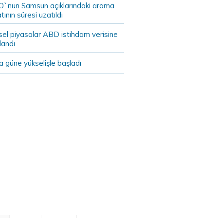
`nun Samsun açıklarındaki arama
tının süresi uzatıldı
sel piyasalar ABD istihdam verisine
landı
 güne yükselişle başladı