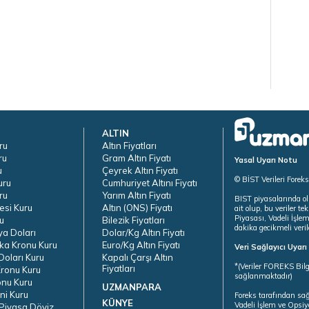
ALTIN
ru
Altın Fiyatları
ru
Gram Altın Fiyatı
Yasal Uyarı Notu
u
Çeyrek Altın Fiyatı
© BİST Verileri Forek
uru
Cumhuriyet Altını Fiyatı
ru
Yarım Altın Fiyatı
BIST piyasalarında ol
esi Kuru
Altın (ONS) Fiyatı
ait olup, bu veriler 
Piyasası, Vadeli İşle
u
Bilezik Fiyatları
dakika gecikmeli veril
ya Doları
Dolar/Kg Altın Fiyatı
ka Kronu Kuru
Euro/Kg Altın Fiyatı
Veri Sağlayıcı Uyar
oları Kuru
Kapalı Çarşı Altın
*(Veriler FOREKS Bilg
Fiyatları
ronu Kuru
sağlanmaktadır)
onu Kuru
UZMANPARA
ni Kuru
Foreks tarafından sa
KÜNYE
Vadeli İşlem ve Opsiy
Piyasa Döviz