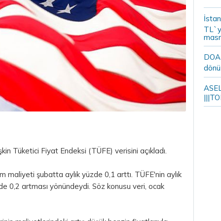
İstan
TL`y
masr
DOA m
dönü
ASELS
|||TO
kin Tüketici Fiyat Endeksi (TÜFE) verisini açıkladı.
m maliyeti şubatta aylık yüzde 0,1 arttı. TÜFE'nin aylık
üzde 0,2 artması yönündeydi. Söz konusu veri, ocak