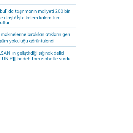
bul`da taşınmanın maliyeti 200 bin
e ulaştı! İşte kalem kalem tüm
aflar
akinelerine bırakılan atıkların geri
şüm yolculuğu görüntülendi
AN`ın geliştirdiği sığınak delici
LUN P||| hedefi tam isabetle vurdu