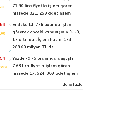
71.90 lira fiyatla işlem gören
NEL
hissede 321, 259 adet işlem
:54
Endeks 13, 776 puanda işlem
görerek önceki kapanışının % -0,
100
17 altında . İşlem hacmi 173,
288.00 milyon TL de
:54
Yüzde -9.75 oranında düşüşle
7.68 lira fiyatla işlem gören
DGS
hissede 17, 524, 069 adet işlem
daha fazla