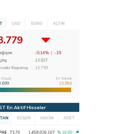
T
USD
EURO
ALTIN
3.779
eğişim
:
-0,14%
|
-19
ılış
:
13.827
nceki Kapanış
: 13.799
 Düşük
En Yüksek
3.699
13.956
ST En Aktif Hisseler
TAN
DÜŞEN
HACİM
ADET
PAE
73,70
1.458.026.107
% 10,00