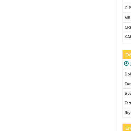
GI
MR
CR
KA
Dö
Do
Eu
Ste
Fr
Riy
Em