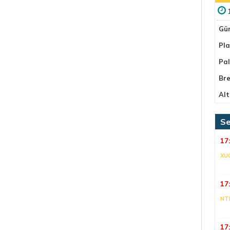
Gü
Pla
Pa
Bre
Alt
Se
17
XU
17
NT
17