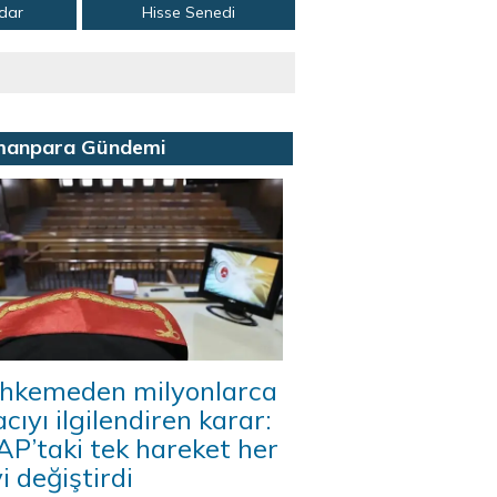
adar
Hisse Senedi
manpara Gündemi
hkemeden milyonlarca
acıyı ilgilendiren karar:
P’taki tek hareket her
i değiştirdi