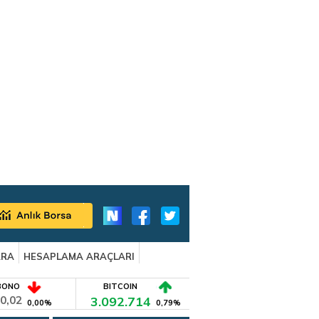
ARA
HESAPLAMA ARAÇLARI
BONO
BITCOIN
0,02
3.092.714
0,00%
0,79%