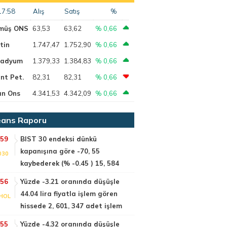
17:58
Alış
Satış
%
müş ONS
63,53
63,62
% 0,66
tin
1.747,47
1.752,90
% 0,66
ladyum
1.379,33
1.384,83
% 0,66
nt Pet.
82,31
82,31
% 0,66
ın Ons
4.341,53
4.342,09
% 0,66
ans Raporu
:59
BIST 30 endeksi dünkü
kapanışına göre -70, 55
030
kaybederek (% -0.45 ) 15, 584
:56
Yüzde -3.21 oranında düşüşle
44.04 lira fiyatla işlem gören
HOL
hissede 2, 601, 347 adet işlem
:55
Yüzde -4.32 oranında düşüşle