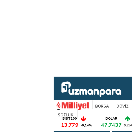
BORSA
DÖVİZ
SÖZLÜK
BIST100
DOLAR
13.779
47,7437
-0,14%
0,25