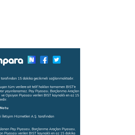
s tarafından 15 dakika gecikmeli sağlanmaktadır.
uşan tüm verilere ait telif hakları tamamen BIST'e
tekrar yayınlanamaz. Pay Piyasası, Borçlanma Araçları
m ve Opsiyon Piyasası verileri BIST kaynaklı en az 15
erdir.
ı Notu
i İletişim Hizmetleri A.Ş. tarafından
ğlanan Pay Piyasası, Borçlanma Araçları Piyasası,
on Piyasası verileri BIST kaynaklı en az 15 dakika