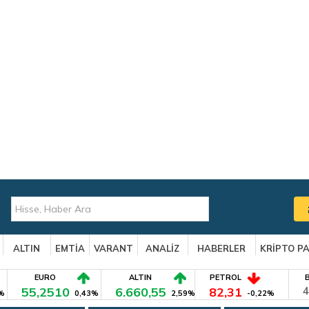
ALTIN
EMTİA
VARANT
ANALİZ
HABERLER
KRİPTO P
EURO
ALTIN
PETROL
55,2510
6.660,55
82,31
4
%
0,43%
2,59%
-0,22%