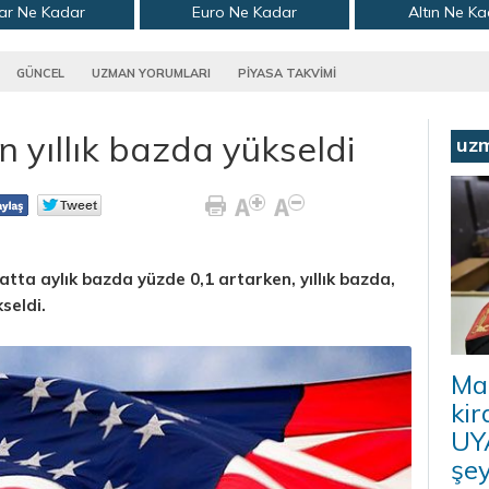
ar Ne Kadar
Euro Ne Kadar
Altın Ne K
GÜNCEL
UZMAN YORUMLARI
PİYASA TAKVİMİ
 yıllık bazda yükseldi
uz
tta aylık bazda yüzde 0,1 artarken, yıllık bazda,
seldi.
Ma
kir
UYA
şey