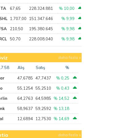
PTA
67,65
228.324.881
% 10,00
SHL
1.707,00
151.347.646
% 9,99
FSA
210,50
195.380.645
% 9,98
RCL
50,70
228.008.040
% 9,98
viz
daha fazla
17:58
Alış
Satış
%
lar
47,6785
47,7437
% 0,25
ro
55,1254
55,2510
% 0,43
rlin
64,2763
64,5985
% 14,52
ank
58,9637
59,2592
% 13,18
al
12,6894
12,7530
% 14,69
tia
daha fazla