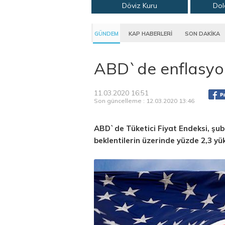
Döviz Kuru
Dol
GÜNDEM
KAP HABERLERİ
SON DAKİKA
ABD`de enflasyon
11.03.2020 16:51
Son güncelleme : 12.03.2020 13:46
ABD`de Tüketici Fiyat Endeksi, şuba
beklentilerin üzerinde yüzde 2,3 yük