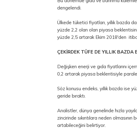
Bu dönemde gıda ve barınma kalemlerini
dengelendi.
Ülkede tüketici fiyatları, yıllık bazda d
yüzde 2,2 olan olan piyasa beklentisini
yüzde 2,5 artarak Ekim 2018'den itiba
ÇEKİRDEK TÜFE DE YILLIK BAZDA 
Değişken enerji ve gıda fiyatlarını i
0,2 artarak piyasa beklentisiyle parale
Söz konusu endeks, yıllık bazda ise yü
geride bıraktı.
Analistler, dünya genelinde hızla yayıl
zincirinde sıkıntılara neden olmasının b
artabileceğini belirtiyor.