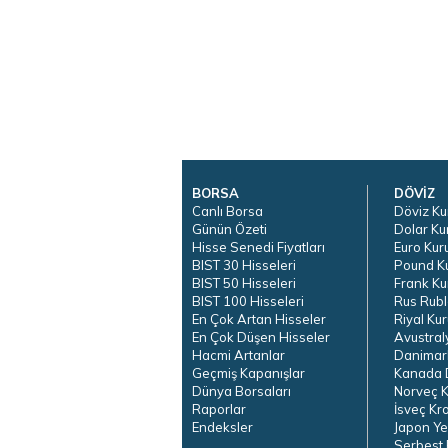
BORSA
DÖVİZ
Canlı Borsa
Döviz Ku
Günün Özeti
Dolar Ku
Hisse Senedi Fiyatları
Euro Kur
BIST 30 Hisseleri
Pound K
BIST 50 Hisseleri
Frank Ku
BIST 100 Hisseleri
Rus Rubl
En Çok Artan Hisseler
Riyal Kur
En Çok Düşen Hisseler
Avustral
Hacmi Artanlar
Danimar
Geçmiş Kapanışlar
Kanada D
Dünya Borsaları
Norveç K
Raporlar
İsveç Kr
Endeksler
Japon Ye
Serbest 