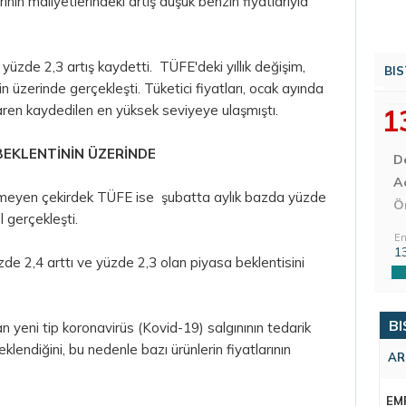
n maliyetlerindeki artış düşük benzin fiyatlarıyla
a yüzde 2,3 artış kaydetti. TÜFE'deki yıllık değişim,
BIS
n üzerinde gerçekleşti. Tüketici fiyatları, ocak ayında
ren kaydedilen en yüksek seviyeye ulaşmıştı.
1
BEKLENTİNİN ÜZERİNDE
D
Aç
çermeyen çekirdek TÜFE ise şubatta aylık bazda yüzde
Ö
l gerçekleşti.
En
1
zde 2,4 arttı ve yüzde 2,3 olan piyasa beklentisini
BI
an yeni tip koronavirüs (Kovid-19) salgınının tedarik
eklendiğini, bu nedenle bazı ürünlerin fiyatlarının
AR
EM