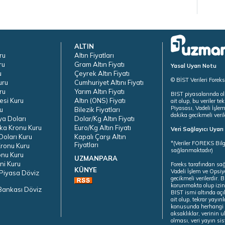
ALTIN
ru
Altın Fiyatları
ru
Gram Altın Fiyatı
Yasal Uyarı Notu
u
Çeyrek Altın Fiyatı
© BİST Verileri Forek
uru
Cumhuriyet Altını Fiyatı
ru
Yarım Altın Fiyatı
BIST piyasalarında ol
esi Kuru
Altın (ONS) Fiyatı
ait olup, bu veriler 
Piyasası, Vadeli İşle
u
Bilezik Fiyatları
dakika gecikmeli veril
ya Doları
Dolar/Kg Altın Fiyatı
ka Kronu Kuru
Euro/Kg Altın Fiyatı
Veri Sağlayıcı Uyar
oları Kuru
Kapalı Çarşı Altın
*(Veriler FOREKS Bilg
Fiyatları
ronu Kuru
sağlanmaktadır)
onu Kuru
UZMANPARA
ni Kuru
Foreks tarafından sa
KÜNYE
Vadeli İşlem ve Opsiy
Piyasa Döviz
gecikmeli verilerdir.
korunmakta olup izins
Bankası Döviz
BIST ismi altında açı
ait olup, tekrar yayı
konusunda herhangi b
aksaklıklar, verinin 
olması, veri yayın si