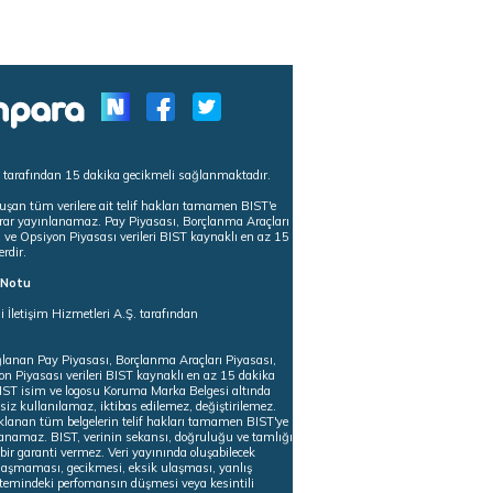
s tarafından 15 dakika gecikmeli sağlanmaktadır.
uşan tüm verilere ait telif hakları tamamen BIST'e
tekrar yayınlanamaz. Pay Piyasası, Borçlanma Araçları
m ve Opsiyon Piyasası verileri BIST kaynaklı en az 15
erdir.
ı Notu
i İletişim Hizmetleri A.Ş. tarafından
ğlanan Pay Piyasası, Borçlanma Araçları Piyasası,
on Piyasası verileri BIST kaynaklı en az 15 dakika
 BIST isim ve logosu Koruma Marka Belgesi altında
iz kullanılamaz, iktibas edilemez, değiştirilemez.
klanan tüm belgelerin telif hakları tamamen BIST'ye
nlanamaz. BIST, verinin sekansı, doğruluğu ve tamlığı
ir garanti vermez. Veri yayınında oluşabilecek
ulaşmaması, gecikmesi, eksik ulaşması, yanlış
stemindeki perfomansın düşmesi veya kesintili