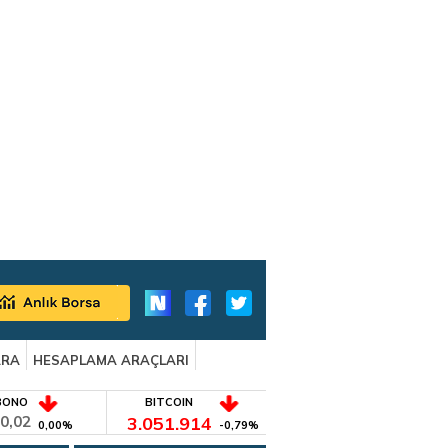
ARA
HESAPLAMA ARAÇLARI
BONO
BITCOIN
0,02
3.051.914
0,00%
-0,79%