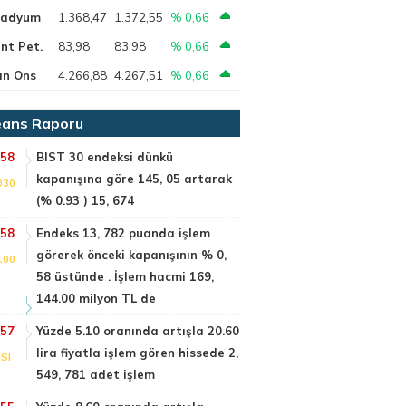
ladyum
1.368,47
1.372,55
% 0,66
nt Pet.
83,98
83,98
% 0,66
ın Ons
4.266,88
4.267,51
% 0,66
ans Raporu
:58
BIST 30 endeksi dünkü
kapanışına göre 145, 05 artarak
030
(% 0.93 ) 15, 674
:58
Endeks 13, 782 puanda işlem
görerek önceki kapanışının % 0,
100
58 üstünde . İşlem hacmi 169,
144.00 milyon TL de
:57
Yüzde 5.10 oranında artışla 20.60
lira fiyatla işlem gören hissede 2,
SI
549, 781 adet işlem