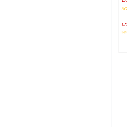
17
AY
17
IN