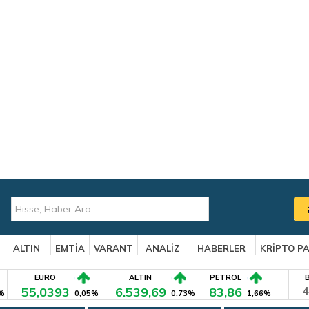
ALTIN
EMTİA
VARANT
ANALİZ
HABERLER
KRİPTO P
EURO
ALTIN
PETROL
55,0393
6.539,69
83,86
4
%
0,05%
0,73%
1,66%