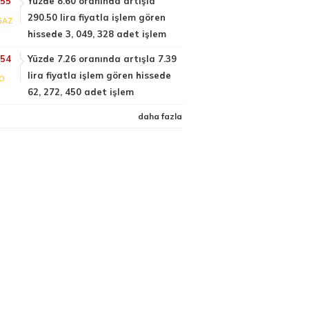
:55
Yüzde 8.60 oranında artışla
290.50 lira fiyatla işlem gören
GAZ
hissede 3, 049, 328 adet işlem
:54
Yüzde 7.26 oranında artışla 7.39
lira fiyatla işlem gören hissede
FO
62, 272, 450 adet işlem
daha fazla