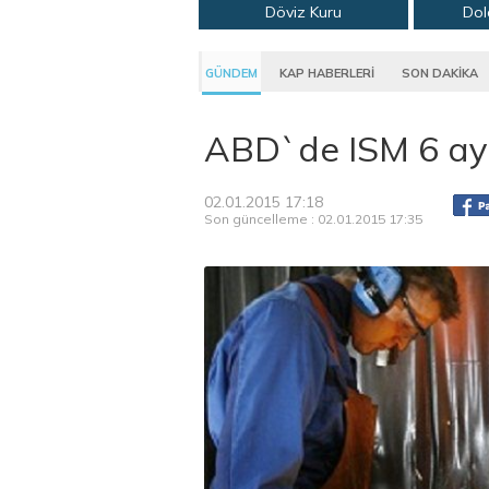
Döviz Kuru
Dol
GÜNDEM
KAP HABERLERİ
SON DAKİKA
ABD`de ISM 6 ayı
02.01.2015 17:18
Son güncelleme : 02.01.2015 17:35