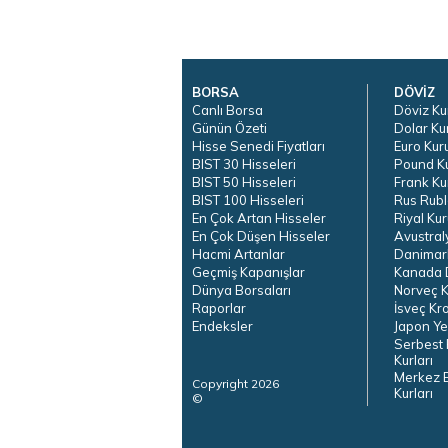
BORSA
DÖVİZ
Canlı Borsa
Döviz Ku
Günün Özeti
Dolar Ku
Hisse Senedi Fiyatları
Euro Kur
BIST 30 Hisseleri
Pound K
BIST 50 Hisseleri
Frank Ku
BIST 100 Hisseleri
Rus Rubl
En Çok Artan Hisseler
Riyal Kur
En Çok Düşen Hisseler
Avustral
Hacmi Artanlar
Danimar
Geçmiş Kapanışlar
Kanada D
Dünya Borsaları
Norveç K
Raporlar
İsveç Kr
Endeksler
Japon Ye
Serbest 
Kurları
Merkez 
Copyright 2026
Kurları
©