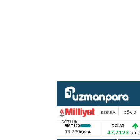
BORSA
DÖVİZ
SÖZLÜK
BIST100
DOLAR
13.799
47,7123
0,00%
0,18