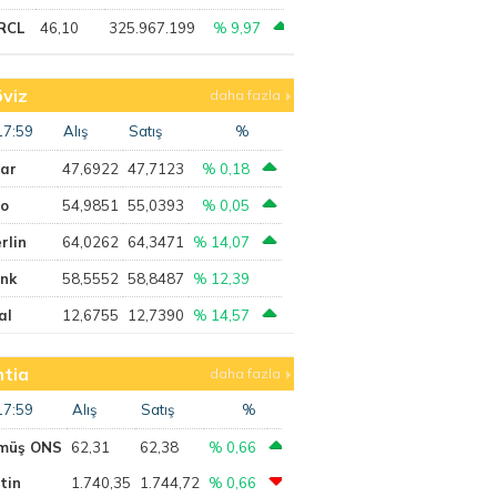
RCL
46,10
325.967.199
% 9,97
viz
daha fazla
17:59
Alış
Satış
%
lar
47,6922
47,7123
% 0,18
ro
54,9851
55,0393
% 0,05
rlin
64,0262
64,3471
% 14,07
ank
58,5552
58,8487
% 12,39
al
12,6755
12,7390
% 14,57
tia
daha fazla
17:59
Alış
Satış
%
müş ONS
62,31
62,38
% 0,66
tin
1.740,35
1.744,72
% 0,66