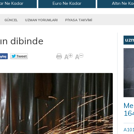
ar Ne Kadar
Euro Ne Kadar
Altın Ne K
GÜNCEL
UZMAN YORUMLARI
PİYASA TAKVİMİ
n dibinde
uz
Mer
164
A101’