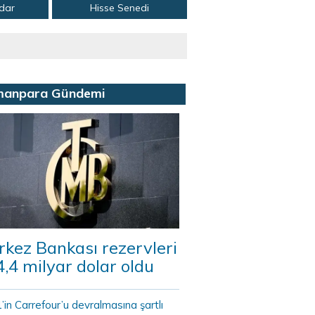
adar
Hisse Senedi
manpara Gündemi
kez Bankası rezervleri
,4 milyar dolar oldu
in Carrefour’u devralmasına şartlı