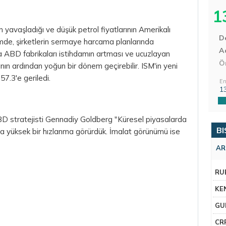
1
n yavaşladığı ve düşük petrol fiyatlarının Amerikalı
D
nemde, şirketlerin sermaye harcama planlarında
Aç
 ABD fabrikaları istihdamın artması ve ucuzlayan
Ö
ının ardından yoğun bir dönem geçirebilir. ISM'in yeni
57.3'e geriledi.
En
1
D stratejisti Gennadiy Goldberg "Küresel piyasalarda
BI
a yüksek bir hızlanma görürdük. İmalat görünümü ise
AR
RU
KE
GU
CR