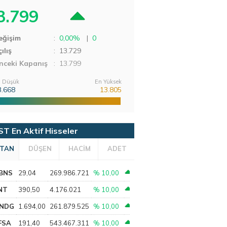
3.799
eğişim
:
0,00%
|
0
ılış
:
13.729
nceki Kapanış
: 13.799
 Düşük
En Yüksek
3.668
13.805
ST En Aktif Hisseler
TAN
DÜŞEN
HACİM
ADET
BNS
29,04
269.986.721
% 10,00
NT
390,50
4.176.021
% 10,00
NDG
1.694,00
261.879.525
% 10,00
FSA
191,40
543.467.311
% 10,00