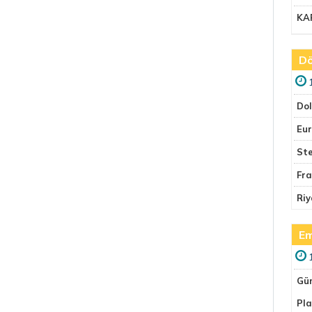
KA
Dö
Do
Eu
Ste
Fr
Riy
Em
Gü
Pla