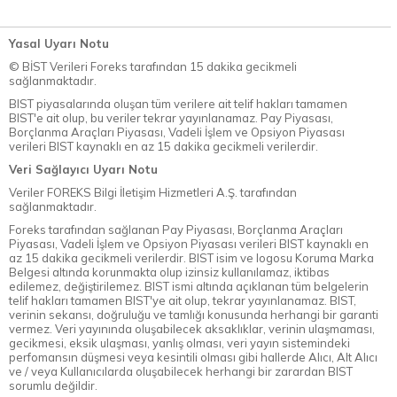
Yasal Uyarı Notu
© BİST Verileri Foreks tarafından 15 dakika gecikmeli
sağlanmaktadır.
BIST piyasalarında oluşan tüm verilere ait telif hakları tamamen
BIST'e ait olup, bu veriler tekrar yayınlanamaz. Pay Piyasası,
Borçlanma Araçları Piyasası, Vadeli İşlem ve Opsiyon Piyasası
verileri BIST kaynaklı en az 15 dakika gecikmeli verilerdir.
Veri Sağlayıcı Uyarı Notu
Veriler FOREKS Bilgi İletişim Hizmetleri A.Ş. tarafından
sağlanmaktadır.
Foreks tarafından sağlanan Pay Piyasası, Borçlanma Araçları
Piyasası, Vadeli İşlem ve Opsiyon Piyasası verileri BIST kaynaklı en
az 15 dakika gecikmeli verilerdir. BIST isim ve logosu Koruma Marka
Belgesi altında korunmakta olup izinsiz kullanılamaz, iktibas
edilemez, değiştirilemez. BIST ismi altında açıklanan tüm belgelerin
telif hakları tamamen BIST'ye ait olup, tekrar yayınlanamaz. BIST,
verinin sekansı, doğruluğu ve tamlığı konusunda herhangi bir garanti
vermez. Veri yayınında oluşabilecek aksaklıklar, verinin ulaşmaması,
gecikmesi, eksik ulaşması, yanlış olması, veri yayın sistemindeki
perfomansın düşmesi veya kesintili olması gibi hallerde Alıcı, Alt Alıcı
ve / veya Kullanıcılarda oluşabilecek herhangi bir zarardan BIST
sorumlu değildir.