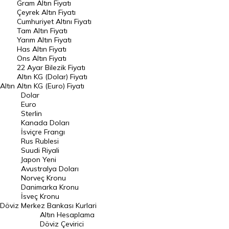
Gram Altın Fiyatı
Raporlar
Çeyrek Altın Fiyatı
Endeksler
Cumhuriyet Altını Fiyatı
Tam Altın Fiyatı
Yarım Altın Fiyatı
DÖVİZ
Has Altın Fiyatı
Ons Altın Fiyatı
Döviz Kuru
22 Ayar Bilezik Fiyatı
Dolar Kuru
Altın KG (Dolar) Fiyatı
Altın
Altın KG (Euro) Fiyatı
Euro Kuru
Dolar
Euro
Pound Kuru
Sterlin
Kanada Doları
Frank Kuru
İsviçre Frangı
Riyal Kuru
Rus Rublesi
Suudi Riyali
Avustralya Doları
Japon Yeni
Avustralya Doları
Danimarka Kronu Kuru
Norveç Kronu
Danimarka Kronu
Kanada Doları Kuru
İsveç Kronu
Döviz
Merkez Bankası Kurlari
Norveç Kronu Kuru
Altın Hesaplama
İsveç Kronu Kuru
Döviz Çevirici