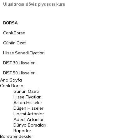
Uluslarası döviz piyasası kuru
BORSA
Canlı Borsa
Günün Özeti
Hisse Senedi Fiyatları
BIST 30 Hisseleri
BIST 50 Hisseleri
Ana Sayfa
BIST 100 Hisseleri
Canlı Borsa
Günün Özeti
En Çok Artan Hisseler
Hisse Fiyatları
Artan Hisseler
En Çok Düşen Hisseler
Düşen Hisseler
Hacmi Artanlar
Hacmi Artanlar
Adedi Artanlar
Geçmiş Kapanışlar
Dünya Borsaları
Raporlar
Dünya Borsaları
Borsa
Endeksler