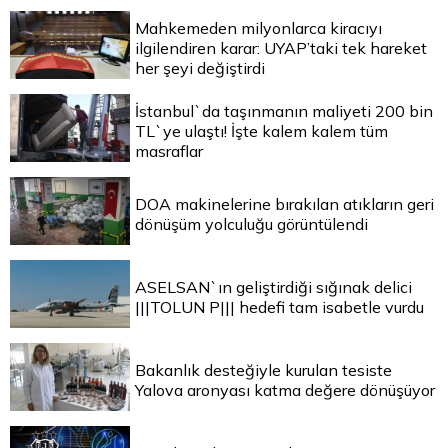
Mahkemeden milyonlarca kiracıyı
ilgilendiren karar: UYAP’taki tek hareket
her şeyi değiştirdi
İstanbul`da taşınmanın maliyeti 200 bin
TL`ye ulaştı! İşte kalem kalem tüm
masraflar
DOA makinelerine bırakılan atıkların geri
dönüşüm yolculuğu görüntülendi
ASELSAN`ın geliştirdiği sığınak delici
|||TOLUN P||| hedefi tam isabetle vurdu
Bakanlık desteğiyle kurulan tesiste
Yalova aronyası katma değere dönüşüyor