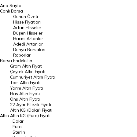
Ana Sayfa
BIST 100 Hisseleri
Canlı Borsa
Günün Özeti
En Çok Artan Hisseler
Hisse Fiyatları
Artan Hisseler
En Çok Düşen Hisseler
Düşen Hisseler
Hacmi Artanlar
Hacmi Artanlar
Adedi Artanlar
Geçmiş Kapanışlar
Dünya Borsaları
Raporlar
Dünya Borsaları
Borsa
Endeksler
Gram Altın Fiyatı
Raporlar
Çeyrek Altın Fiyatı
Endeksler
Cumhuriyet Altını Fiyatı
Tam Altın Fiyatı
Yarım Altın Fiyatı
DÖVİZ
Has Altın Fiyatı
Ons Altın Fiyatı
Döviz Kuru
22 Ayar Bilezik Fiyatı
Dolar Kuru
Altın KG (Dolar) Fiyatı
Altın
Altın KG (Euro) Fiyatı
Euro Kuru
Dolar
Euro
Pound Kuru
Sterlin