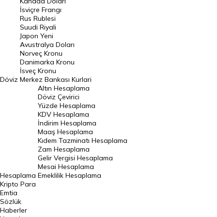
Kanada Doları
Frank Kuru
İsviçre Frangı
Riyal Kuru
Rus Rublesi
Suudi Riyali
Avustralya Doları
Japon Yeni
Avustralya Doları
Danimarka Kronu Kuru
Norveç Kronu
Danimarka Kronu
Kanada Doları Kuru
İsveç Kronu
Döviz
Merkez Bankası Kurlari
Norveç Kronu Kuru
Altın Hesaplama
İsveç Kronu Kuru
Döviz Çevirici
Yüzde Hesaplama
Japon Yeni Kuru
KDV Hesaplama
İndirim Hesaplama
Serbest Piyasa Döviz Kurları
Maaş Hesaplama
Kıdem Tazminatı Hesaplama
Merkez Bankası Döviz Kurları
Zam Hesaplama
Gelir Vergisi Hesaplama
ALTIN
Mesai Hesaplama
Hesaplama
Emeklilik Hesaplama
Altın Fiyatları
Kripto Para
Emtia
Gram Altın Fiyatı
Sözlük
Çeyrek Altın Fiyatı
Haberler