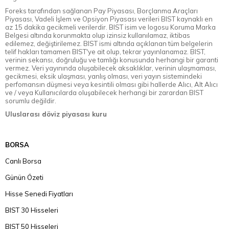
Foreks tarafından sağlanan Pay Piyasası, Borçlanma Araçları
Piyasası, Vadeli İşlem ve Opsiyon Piyasası verileri BIST kaynaklı en
az 15 dakika gecikmeli verilerdir. BIST isim ve logosu Koruma Marka
Belgesi altında korunmakta olup izinsiz kullanılamaz, iktibas
edilemez, değiştirilemez. BIST ismi altında açıklanan tüm belgelerin
telif hakları tamamen BIST'ye ait olup, tekrar yayınlanamaz. BIST,
verinin sekansı, doğruluğu ve tamlığı konusunda herhangi bir garanti
vermez. Veri yayınında oluşabilecek aksaklıklar, verinin ulaşmaması,
gecikmesi, eksik ulaşması, yanlış olması, veri yayın sistemindeki
perfomansın düşmesi veya kesintili olması gibi hallerde Alıcı, Alt Alıcı
ve / veya Kullanıcılarda oluşabilecek herhangi bir zarardan BIST
sorumlu değildir.
Uluslarası döviz piyasası kuru
BORSA
Canlı Borsa
Günün Özeti
Hisse Senedi Fiyatları
BIST 30 Hisseleri
BIST 50 Hisseleri