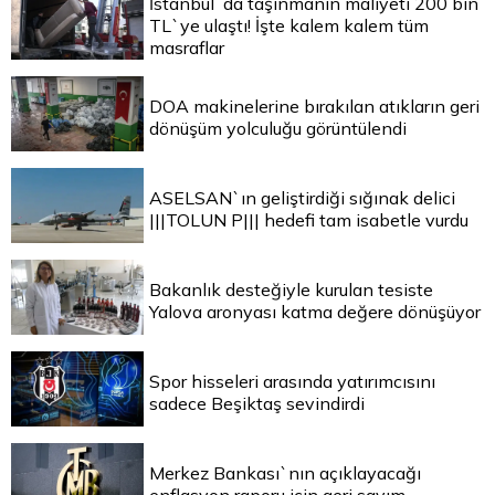
İstanbul`da taşınmanın maliyeti 200 bin
TL`ye ulaştı! İşte kalem kalem tüm
masraflar
DOA makinelerine bırakılan atıkların geri
dönüşüm yolculuğu görüntülendi
ASELSAN`ın geliştirdiği sığınak delici
|||TOLUN P||| hedefi tam isabetle vurdu
Bakanlık desteğiyle kurulan tesiste
Yalova aronyası katma değere dönüşüyor
Spor hisseleri arasında yatırımcısını
sadece Beşiktaş sevindirdi
Merkez Bankası`nın açıklayacağı