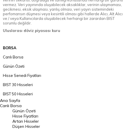
verinin sekansı, doğruluğu ve tamlığı konusunda herhangi bir garanti
vermez. Veri yayınında oluşabilecek aksaklıklar, verinin ulaşmaması,
gecikmesi, eksik ulaşması, yanlış olması, veri yayın sistemindeki
perfomansın düşmesi veya kesintili olması gibi hallerde Alıcı, Alt Alıcı
ve / veya Kullanıcılarda oluşabilecek herhangi bir zarardan BIST
sorumlu değildir.
Uluslarası döviz piyasası kuru
BORSA
Canlı Borsa
Günün Özeti
Hisse Senedi Fiyatları
BIST 30 Hisseleri
BIST 50 Hisseleri
Ana Sayfa
BIST 100 Hisseleri
Canlı Borsa
Günün Özeti
En Çok Artan Hisseler
Hisse Fiyatları
Artan Hisseler
En Çok Düşen Hisseler
Düşen Hisseler