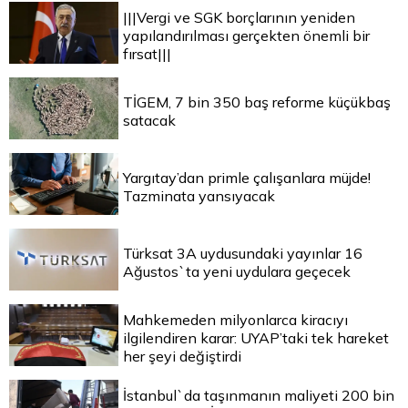
|||Vergi ve SGK borçlarının yeniden
yapılandırılması gerçekten önemli bir
fırsat|||
TİGEM, 7 bin 350 baş reforme küçükbaş
satacak
Yargıtay’dan primle çalışanlara müjde!
Tazminata yansıyacak
Türksat 3A uydusundaki yayınlar 16
Ağustos`ta yeni uydulara geçecek
Mahkemeden milyonlarca kiracıyı
ilgilendiren karar: UYAP’taki tek hareket
her şeyi değiştirdi
İstanbul`da taşınmanın maliyeti 200 bin