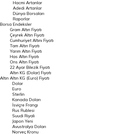
Hacmi Artanlar
Hacmi Artanlar
Adedi Artanlar
Geçmiş Kapanışlar
Dünya Borsaları
Raporlar
Dünya Borsaları
Borsa
Endeksler
Gram Altın Fiyatı
Raporlar
Çeyrek Altın Fiyatı
Endeksler
Cumhuriyet Altını Fiyatı
Tam Altın Fiyatı
Yarım Altın Fiyatı
DÖVİZ
Has Altın Fiyatı
Ons Altın Fiyatı
Döviz Kuru
22 Ayar Bilezik Fiyatı
Dolar Kuru
Altın KG (Dolar) Fiyatı
Altın
Altın KG (Euro) Fiyatı
Euro Kuru
Dolar
Euro
Pound Kuru
Sterlin
Kanada Doları
Frank Kuru
İsviçre Frangı
Riyal Kuru
Rus Rublesi
Suudi Riyali
Avustralya Doları
Japon Yeni
Avustralya Doları
Danimarka Kronu Kuru
Norveç Kronu