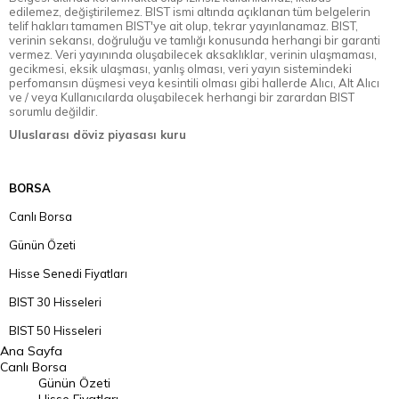
edilemez, değiştirilemez. BIST ismi altında açıklanan tüm belgelerin
telif hakları tamamen BIST'ye ait olup, tekrar yayınlanamaz. BIST,
verinin sekansı, doğruluğu ve tamlığı konusunda herhangi bir garanti
vermez. Veri yayınında oluşabilecek aksaklıklar, verinin ulaşmaması,
gecikmesi, eksik ulaşması, yanlış olması, veri yayın sistemindeki
perfomansın düşmesi veya kesintili olması gibi hallerde Alıcı, Alt Alıcı
ve / veya Kullanıcılarda oluşabilecek herhangi bir zarardan BIST
sorumlu değildir.
Uluslarası döviz piyasası kuru
BORSA
Canlı Borsa
Günün Özeti
Hisse Senedi Fiyatları
BIST 30 Hisseleri
BIST 50 Hisseleri
Ana Sayfa
BIST 100 Hisseleri
Canlı Borsa
Günün Özeti
En Çok Artan Hisseler