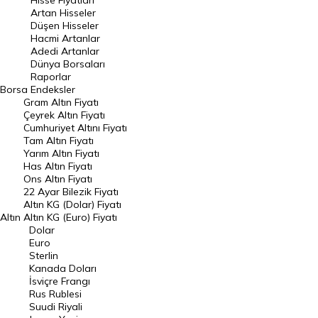
Hisse Fiyatları
Artan Hisseler
En Çok Düşen Hisseler
Düşen Hisseler
Hacmi Artanlar
Hacmi Artanlar
Adedi Artanlar
Geçmiş Kapanışlar
Dünya Borsaları
Raporlar
Dünya Borsaları
Borsa
Endeksler
Gram Altın Fiyatı
Raporlar
Çeyrek Altın Fiyatı
Endeksler
Cumhuriyet Altını Fiyatı
Tam Altın Fiyatı
Yarım Altın Fiyatı
DÖVİZ
Has Altın Fiyatı
Ons Altın Fiyatı
Döviz Kuru
22 Ayar Bilezik Fiyatı
Dolar Kuru
Altın KG (Dolar) Fiyatı
Altın
Altın KG (Euro) Fiyatı
Euro Kuru
Dolar
Euro
Pound Kuru
Sterlin
Kanada Doları
Frank Kuru
İsviçre Frangı
Riyal Kuru
Rus Rublesi
Suudi Riyali
Avustralya Doları