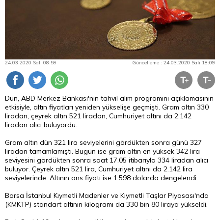
24.03.2020 Salı 08:59
Güncelleme : 24.03.2020 Salı 18:09
Dün, ABD Merkez Bankası'nın tahvil alım programını açıklamasının
etkisiyle, altın fiyatları yeniden yükselişe geçmişti. Gram altın 330
liradan, çeyrek altın 521 liradan, Cumhuriyet altını da 2,142
liradan alıcı buluyordu.
Gram altın dün 321 lira seviyelerini gördükten sonra günü 327
liradan tamamlamıştı. Bugün ise gram altın en yüksek 342 lira
seviyesini gördükten sonra saat 17.05 itibarıyla 334 liradan alıcı
buluyor. Çeyrek altın 521 lira, Cumhuriyet altını da 2.142 lira
seviyelerinde. Altının ons fiyatı ise 1.598 dolarda dengelendi.
Borsa İstanbul Kıymetli Madenler ve Kıymetli Taşlar Piyasası'nda
(KMKTP) standart altının kilogramı da 330 bin 80 liraya yükseldi.