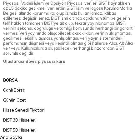
Piyasası, Vadeli İşlem ve Opsiyon Piyasası verileri BIST kaynaklı en
az 15 dakika gecikmeli verilerdir. BIST isim ve logosu Koruma Marka
Belgesi altında korunmakta olup izinsiz kullanılamaz, iktibas
edilemez, değiştirilemez. BIST ismi altında açıklanan tüm belgelerin
telif hakları tamamen BIST'ye ait olup, tekrar yayınlanamaz. BIST,
verinin sekansı, doğruluğu ve tamlığı konusunda herhangi bir garanti
vermez. Veri yayınında oluşabilecek aksaklıklar, verinin ulaşmaması,
gecikmesi, eksik ulaşması, yanlış olması, veri yayın sistemindeki
perfomansın düşmesi veya kesintili olması gibi hallerde Alıcı, Alt Alıcı
ve / veya Kullanıcılarda oluşabilecek herhangi bir zarardan BIST
sorumlu değildir.
Uluslarası döviz piyasası kuru
BORSA
Canlı Borsa
Günün Özeti
Hisse Senedi Fiyatları
BIST 30 Hisseleri
BIST 50 Hisseleri
Ana Sayfa