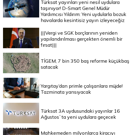
Türksat yayınları yeni nesil uydulara
taşınıyor! D-Smart Genel Müdür
Yardımcısı Yıldırım: Yeni uydularla bozuk
havalarda kesintisiz yayın izleyeceğiz
|||Vergi ve SGK borçlarının yeniden
yapılandırılması gerçekten önemli bir
fırsat|||
TİGEM, 7 bin 350 baş reforme küçükbaş
satacak
Yargıtay’dan primle çalışanlara müjde!
Tazminata yansıyacak
Türksat 3A uydusundaki yayınlar 16
Ağustos`ta yeni uydulara geçecek
Mahkemeden milyonlarca kiracıyı