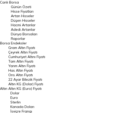
BIST 100 Hisseleri
Canlı Borsa
Günün Özeti
En Çok Artan Hisseler
Hisse Fiyatları
Artan Hisseler
En Çok Düşen Hisseler
Düşen Hisseler
Hacmi Artanlar
Hacmi Artanlar
Adedi Artanlar
Geçmiş Kapanışlar
Dünya Borsaları
Raporlar
Dünya Borsaları
Borsa
Endeksler
Gram Altın Fiyatı
Raporlar
Çeyrek Altın Fiyatı
Endeksler
Cumhuriyet Altını Fiyatı
Tam Altın Fiyatı
Yarım Altın Fiyatı
DÖVİZ
Has Altın Fiyatı
Ons Altın Fiyatı
Döviz Kuru
22 Ayar Bilezik Fiyatı
Dolar Kuru
Altın KG (Dolar) Fiyatı
Altın
Altın KG (Euro) Fiyatı
Euro Kuru
Dolar
Euro
Pound Kuru
Sterlin
Kanada Doları
Frank Kuru
İsviçre Frangı