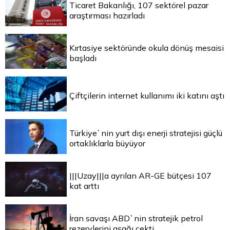
Ticaret Bakanlığı, 107 sektörel pazar
araştırması hazırladı
Kırtasiye sektöründe okula dönüş mesaisi
başladı
Çiftçilerin internet kullanımı iki katını aştı
Türkiye`nin yurt dışı enerji stratejisi güçlü
ortaklıklarla büyüyor
|||Uzay|||a ayrılan AR-GE bütçesi 107
kat arttı
İran savaşı ABD`nin stratejik petrol
rezervlerini aşağı çekti