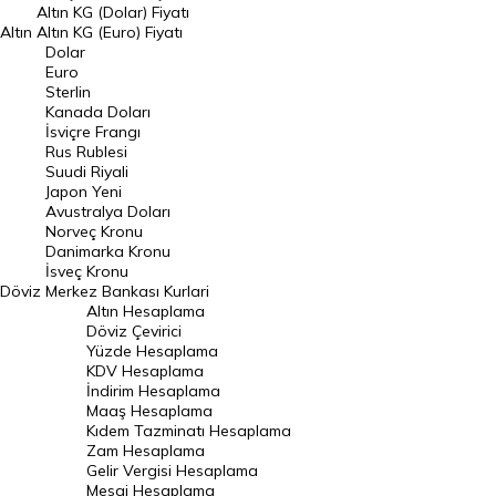
Dolar Kuru
Altın KG (Dolar) Fiyatı
Altın
Altın KG (Euro) Fiyatı
Euro Kuru
Dolar
Euro
Pound Kuru
Sterlin
Kanada Doları
Frank Kuru
İsviçre Frangı
Riyal Kuru
Rus Rublesi
Suudi Riyali
Avustralya Doları
Japon Yeni
Avustralya Doları
Danimarka Kronu Kuru
Norveç Kronu
Danimarka Kronu
Kanada Doları Kuru
İsveç Kronu
Döviz
Merkez Bankası Kurlari
Norveç Kronu Kuru
Altın Hesaplama
İsveç Kronu Kuru
Döviz Çevirici
Yüzde Hesaplama
Japon Yeni Kuru
KDV Hesaplama
İndirim Hesaplama
Serbest Piyasa Döviz Kurları
Maaş Hesaplama
Kıdem Tazminatı Hesaplama
Merkez Bankası Döviz Kurları
Zam Hesaplama
Gelir Vergisi Hesaplama
ALTIN
Mesai Hesaplama