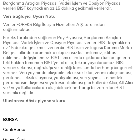
Borçlanma Araçları Piyasası, Vadeli İşlem ve Opsiyon Piyasası
verileri BIST kaynaklı en az 15 dakika gecikmeli verilerdir.
Veri Sağlayıcı Uyarı Notu
Veriler FOREKS Bilgi İletişim Hizmetleri A.Ş. tarafından
sağlanmaktadır.
Foreks tarafından sağlanan Pay Piyasası, Borçlanma Araçları
Piyasası, Vadeli İşlem ve Opsiyon Piyasası verileri BIST kaynaklı en
az 15 dakika gecikmeli verilerdir. BIST isim ve logosu Koruma Marka
Belgesi altında korunmakta olup izinsiz kullanılamaz, iktibas
edilemez, değiştirilemez. BIST ismi altında açıklanan tüm belgelerin
telif hakları tamamen BIST'ye ait olup, tekrar yayınlanamaz. BIST,
verinin sekansı, doğruluğu ve tamlığı konusunda herhangi bir garanti
vermez. Veri yayınında oluşabilecek aksaklıklar, verinin ulaşmaması,
gecikmesi, eksik ulaşması, yanlış olması, veri yayın sistemindeki
perfomansın düşmesi veya kesintili olması gibi hallerde Alıcı, Alt Alıcı
ve / veya Kullanıcılarda oluşabilecek herhangi bir zarardan BIST
sorumlu değildir.
Uluslarası döviz piyasası kuru
BORSA
Canlı Borsa
Günün Özeti