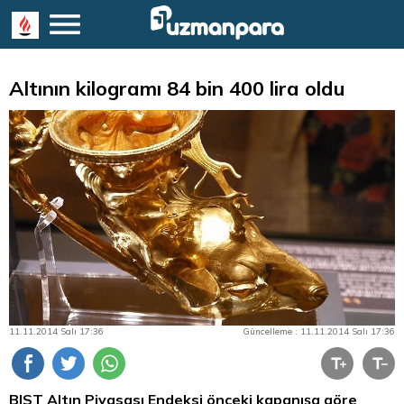
Altının kilogramı 84 bin 400 lira oldu
11.11.2014 Salı 17:36
Güncelleme : 11.11.2014 Salı 17:36
BIST
Altın
Piyasası Endeksi önceki kapanışa göre