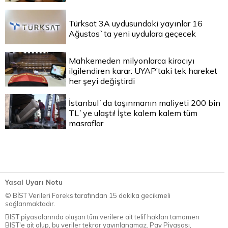
Türksat 3A uydusundaki yayınlar 16
Ağustos`ta yeni uydulara geçecek
Mahkemeden milyonlarca kiracıyı
ilgilendiren karar: UYAP’taki tek hareket
her şeyi değiştirdi
İstanbul`da taşınmanın maliyeti 200 bin
TL`ye ulaştı! İşte kalem kalem tüm
masraflar
Yasal Uyarı Notu
© BİST Verileri Foreks tarafından 15 dakika gecikmeli
sağlanmaktadır.
BIST piyasalarında oluşan tüm verilere ait telif hakları tamamen
BIST'e ait olup, bu veriler tekrar yayınlanamaz. Pay Piyasası,