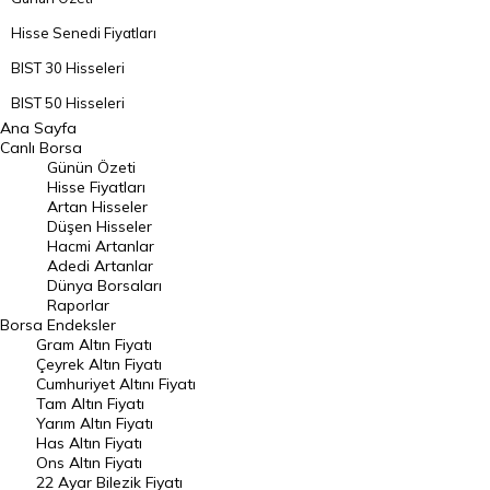
Hisse Senedi Fiyatları
BIST 30 Hisseleri
BIST 50 Hisseleri
Ana Sayfa
BIST 100 Hisseleri
Canlı Borsa
Günün Özeti
En Çok Artan Hisseler
Hisse Fiyatları
Artan Hisseler
En Çok Düşen Hisseler
Düşen Hisseler
Hacmi Artanlar
Hacmi Artanlar
Adedi Artanlar
Geçmiş Kapanışlar
Dünya Borsaları
Raporlar
Dünya Borsaları
Borsa
Endeksler
Gram Altın Fiyatı
Raporlar
Çeyrek Altın Fiyatı
Endeksler
Cumhuriyet Altını Fiyatı
Tam Altın Fiyatı
Yarım Altın Fiyatı
DÖVİZ
Has Altın Fiyatı
Ons Altın Fiyatı
Döviz Kuru
22 Ayar Bilezik Fiyatı