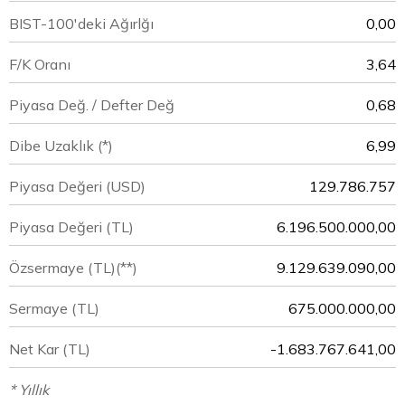
BIST-100'deki Ağırlğı
0,00
F/K Oranı
3,64
Piyasa Değ. / Defter Değ
0,68
Dibe Uzaklık (*)
6,99
Piyasa Değeri
(USD)
129.786.757
Piyasa Değeri
(TL)
6.196.500.000,00
Özsermaye
(TL)(**)
9.129.639.090,00
Sermaye
(TL)
675.000.000,00
Net Kar
(TL)
-1.683.767.641,00
* Yıllık