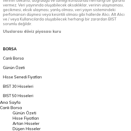
verinin sekansı, doğruluğu ve tamlığı konusunda herhangi bir garanti
vermez. Veri yayınında oluşabilecek aksaklıklar, verinin ulaşmaması,
gecikmesi, eksik ulaşması, yanlış olması, veri yayın sistemindeki
perfomansın düşmesi veya kesintili olması gibi hallerde Alıcı, Alt Alıcı
ve / veya Kullanıcılarda oluşabilecek herhangi bir zarardan BIST
sorumlu değildir.
Uluslarası döviz piyasası kuru
BORSA
Canlı Borsa
Günün Özeti
Hisse Senedi Fiyatları
BIST 30 Hisseleri
BIST 50 Hisseleri
Ana Sayfa
BIST 100 Hisseleri
Canlı Borsa
Günün Özeti
En Çok Artan Hisseler
Hisse Fiyatları
Artan Hisseler
En Çok Düşen Hisseler
Düşen Hisseler