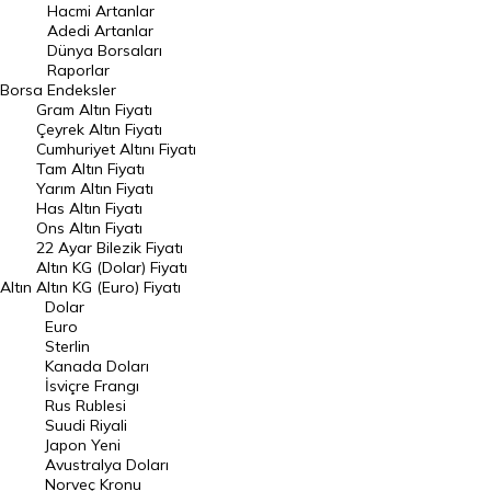
Hacmi Artanlar
Hacmi Artanlar
Adedi Artanlar
Geçmiş Kapanışlar
Dünya Borsaları
Raporlar
Dünya Borsaları
Borsa
Endeksler
Gram Altın Fiyatı
Raporlar
Çeyrek Altın Fiyatı
Endeksler
Cumhuriyet Altını Fiyatı
Tam Altın Fiyatı
Yarım Altın Fiyatı
DÖVİZ
Has Altın Fiyatı
Ons Altın Fiyatı
Döviz Kuru
22 Ayar Bilezik Fiyatı
Dolar Kuru
Altın KG (Dolar) Fiyatı
Altın
Altın KG (Euro) Fiyatı
Euro Kuru
Dolar
Euro
Pound Kuru
Sterlin
Kanada Doları
Frank Kuru
İsviçre Frangı
Riyal Kuru
Rus Rublesi
Suudi Riyali
Avustralya Doları
Japon Yeni
Avustralya Doları
Danimarka Kronu Kuru
Norveç Kronu