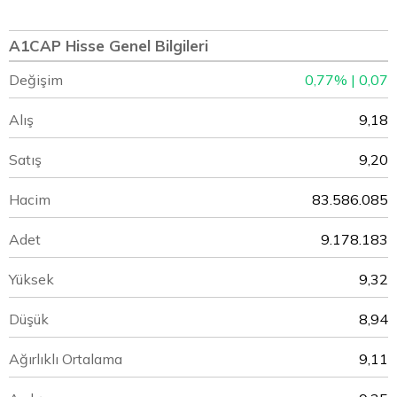
A1CAP Hisse Genel Bilgileri
Değişim
0,77% | 0,07
Alış
9,18
Satış
9,20
Hacim
83.586.085
Adet
9.178.183
Yüksek
9,32
Düşük
8,94
Ağırlıklı Ortalama
9,11