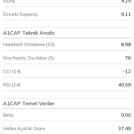
Açılış
9,25
Önceki Kapanış
9,11
A1CAP Teknik Analiz
Hareketli Ortalama (10)
8,98
Stochastic Oscilator (5)
76
CCI (14)
-12
RSI (14)
40,59
A1CAP Temel Veriler
Beta
0,00
Halka Açıklık Oranı
37,49