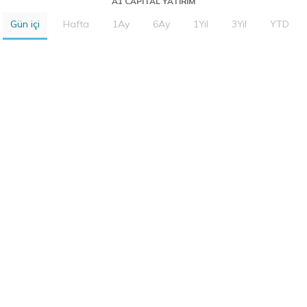
A1 CAPITAL YATIRIM
Gün içi
Hafta
1Ay
6Ay
1Yıl
3Yıl
YTD