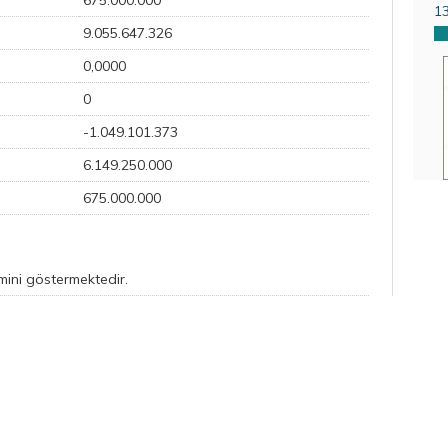
675.000.000
1
9.055.647.326
0,0000
0
-1.049.101.373
6.149.250.000
675.000.000
emini göstermektedir.