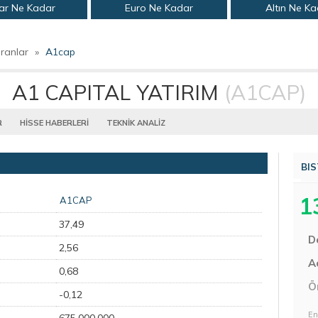
ar Ne Kadar
Euro Ne Kadar
Altın Ne K
ranlar
»
A1cap
A1 CAPITAL YATIRIM
(A1CAP)
R
HİSSE HABERLERİ
TEKNİK ANALİZ
BIS
1
A1CAP
37,49
D
2,56
Aç
0,68
Ö
-0,12
En