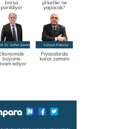
borsa
şirketler ne
parıldıyor
yapacak?
of. Dr. Sefer Şener
Cüneyt Paksoy
Ekonomide
Piyasalarda
büyüme
karar zamanı
evam ediyor