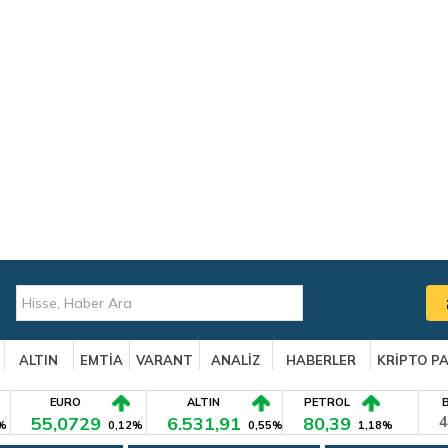
ALTIN
EMTİA
VARANT
ANALİZ
HABERLER
KRİPTO P
EURO
ALTIN
PETROL
55,0729
6.531,91
80,39
4
%
0,12%
0,55%
1,18%