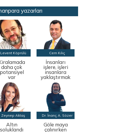
anpara yazarları
Levent Köprülü
Cem Kılıç
Kiralamada
İnsanları
daha çok
işlere, işleri
potansiyel
insanlara
var
yaklaştırmak
Zeynep Aktaş
Dr. İnanç A. Sözer
Altın
Göle maya
soluklandı
çalınırken