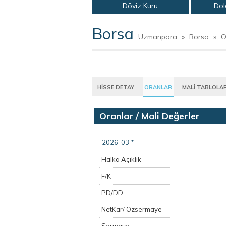
Döviz Kuru
Dol
Borsa
Uzmanpara
»
Borsa
»
O
HİSSE DETAY
ORANLAR
MALİ TABLOLA
Oranlar / Mali Değerler
2026-03 *
Halka Açıklık
F/K
PD/DD
NetKar/ Özsermaye