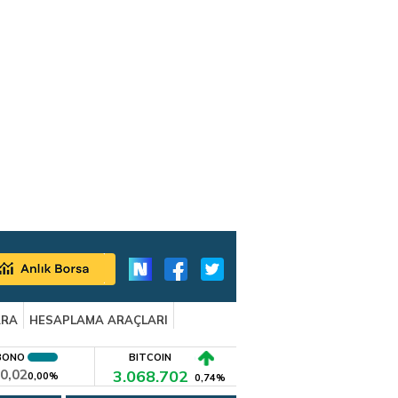
ARA
HESAPLAMA ARAÇLARI
BONO
BITCOIN
0,02
3.068.702
0,00%
0,74%