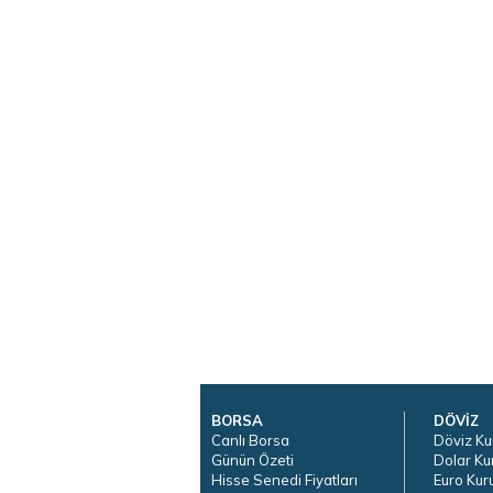
BORSA
DÖVİZ
Canlı Borsa
Döviz Ku
Günün Özeti
Dolar Ku
Hisse Senedi Fiyatları
Euro Kur