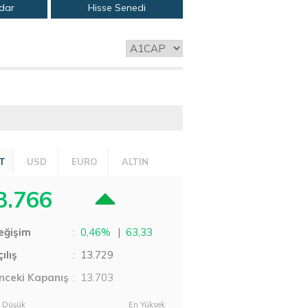
adar
Hisse Senedi
T
USD
EURO
ALTIN
3.766
eğişim
:
0,46%
|
63,33
ılış
:
13.729
nceki Kapanış
: 13.703
 Düşük
En Yüksek