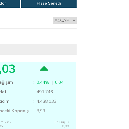
adar
Hisse Senedi
,03
eğişim
:
0,44%
|
0,04
det
: 491.746
acim
: 4.438.133
nceki Kapanış
: 8,99
 Yüksek
En Düşük
05
8,99