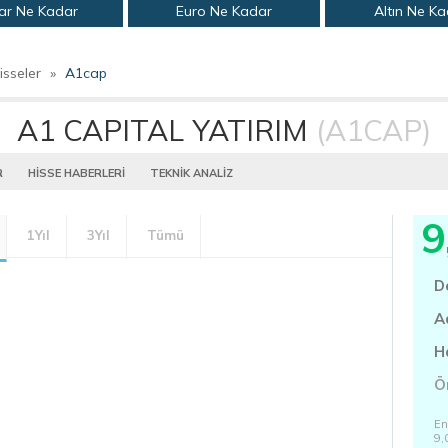
ar Ne Kadar
Euro Ne Kadar
Altın Ne K
isseler
»
A1cap
A1 CAPITAL YATIRIM
(A1CAP)
R
HİSSE HABERLERİ
TEKNİK ANALİZ
9
1Yıl
3Yıl
Tümü
D
A
H
Ö
En
9,