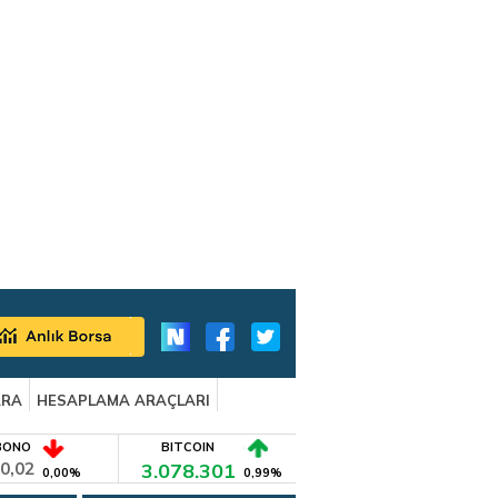
ARA
HESAPLAMA ARAÇLARI
BONO
BITCOIN
0,02
3.078.301
0,00%
0,99%