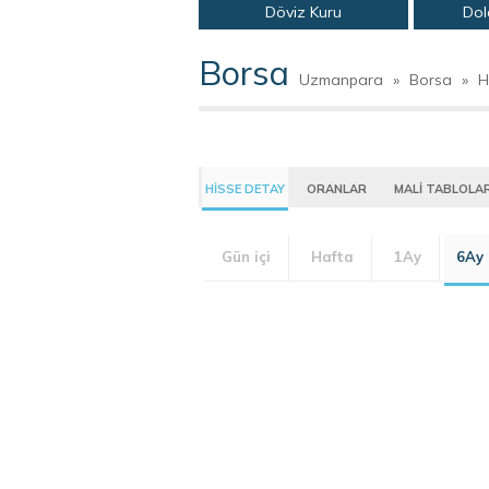
Döviz Kuru
Dol
Borsa
Uzmanpara
»
Borsa
»
H
HİSSE DETAY
ORANLAR
MALİ TABLOLA
Gün içi
Hafta
1Ay
6Ay