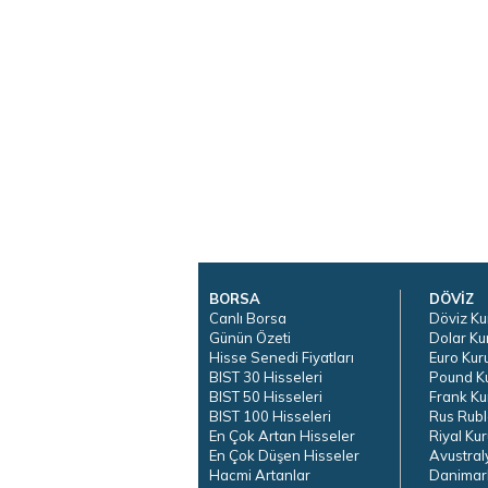
BORSA
DÖVİZ
Canlı Borsa
Döviz Ku
Günün Özeti
Dolar Ku
Hisse Senedi Fiyatları
Euro Kur
BIST 30 Hisseleri
Pound K
BIST 50 Hisseleri
Frank Ku
BIST 100 Hisseleri
Rus Rubl
En Çok Artan Hisseler
Riyal Kur
En Çok Düşen Hisseler
Avustral
Hacmi Artanlar
Danimar