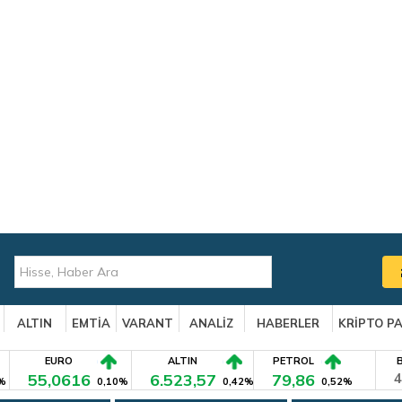
ALTIN
EMTİA
VARANT
ANALİZ
HABERLER
KRİPTO P
EURO
ALTIN
PETROL
55,0616
6.523,57
79,86
4
%
0,10%
0,42%
0,52%