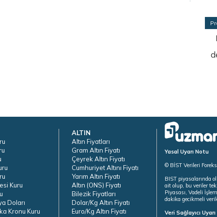
Pr
d
ALTIN
ru
Altın Fiyatları
ru
Gram Altın Fiyatı
Yasal Uyarı Notu
u
Çeyrek Altın Fiyatı
© BİST Verileri Forek
uru
Cumhuriyet Altını Fiyatı
ru
Yarım Altın Fiyatı
BIST piyasalarında ol
esi Kuru
Altın (ONS) Fiyatı
ait olup, bu veriler 
Piyasası, Vadeli İşle
u
Bilezik Fiyatları
dakika gecikmeli veril
ya Doları
Dolar/Kg Altın Fiyatı
ka Kronu Kuru
Euro/Kg Altın Fiyatı
Veri Sağlayıcı Uyar