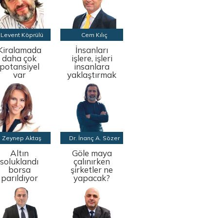
Levent Köprülü
Cem Kılıç
Kiralamada
İnsanları
daha çok
işlere, işleri
potansiyel
insanlara
var
yaklaştırmak
Zeynep Aktaş
Dr. İnanç A. Sözer
Altın
Göle maya
soluklandı
çalınırken
borsa
şirketler ne
parıldıyor
yapacak?