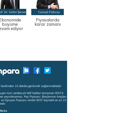
of. Dr. Sefer Şener
Cüneyt Paksoy
Ekonomide
Piyasalarda
büyüme
karar zamanı
evam ediyor
s tarafından 15 dakika gecikmeli sağlanmaktadır.
uşan tüm verilere ait telif hakları tamamen BIST'e
tekrar yayınlanamaz. Pay Piyasası, Borçlanma Araçları
m ve Opsiyon Piyasası verileri BIST kaynaklı en az 15
erdir.
ı Notu