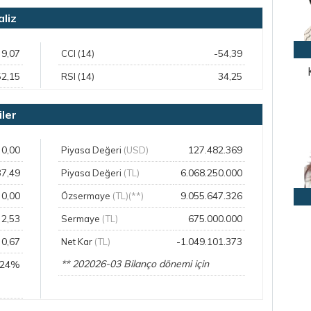
liz
9,07
-54,39
CCI (14)
52,15
34,25
RSI (14)
ler
0,00
127.482.369
Piyasa Değeri
(USD)
37,49
6.068.250.000
Piyasa Değeri
(TL)
0,00
9.055.647.326
Özsermaye
(TL)(**)
2,53
675.000.000
Sermaye
(TL)
0,67
-1.049.101.373
Net Kar
(TL)
** 202026-03 Bilanço dönemi için
,24%