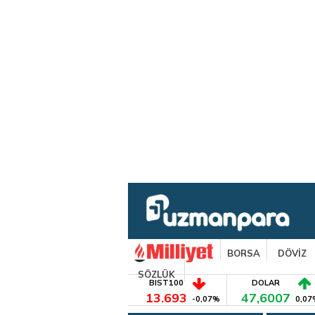
BORSA
DÖVİZ
SÖZLÜK
BIST100
DOLAR
13.693
47,6007
-0,07%
0,07