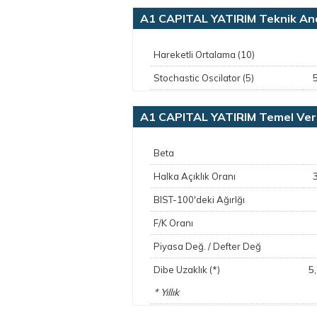
A1 CAPITAL YATIRIM Teknik Ana
Hareketli Ortalama (10)
Stochastic Oscilator (5)
A1 CAPITAL YATIRIM Temel Veri
Beta
Halka Açıklık Oranı
BIST-100'deki Ağırlğı
F/K Oranı
Piyasa Değ. / Defter Değ
5
Dibe Uzaklık (*)
* Yıllık