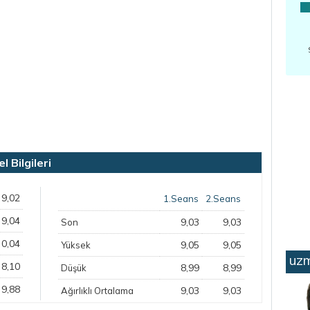
 Bilgileri
9,02
1.Seans
2.Seans
9,04
9,03
9,03
Son
0,04
9,05
9,05
Yüksek
uzm
8,10
8,99
8,99
Düşük
9,88
9,03
9,03
Ağırlıklı Ortalama