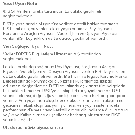
Yasal Uyarı Notu
© BİST Verileri Foreks tarafından 15 dakika gecikmeli
sağlanmaktadır.
BIST piyasalarında oluşan tüm verilere ait telif hakları tamamen
BIST'e ait olup, bu veriler tekrar yayınlanamaz. Pay Piyasası,
Borçlanma Araçları Piyasası, Vadeli İşlem ve Opsiyon Piyasası
verileri BIST kaynaklı en az 15 dakika gecikmeli verilerdir.
Veri Sağlayıcı Uyarı Notu
Veriler FOREKS Bilgi İletişim Hizmetleri A.Ş. tarafından
sağlanmaktadır.
Foreks tarafından sağlanan Pay Piyasası, Borçlanma Araçları
Piyasası, Vadeli İşlem ve Opsiyon Piyasası verileri BIST kaynaklı en
az 15 dakika gecikmeli verilerdir. BIST isim ve logosu Koruma Marka
Belgesi altında korunmakta olup izinsiz kullanılamaz, iktibas
edilemez, değiştirilemez. BIST ismi altında açıklanan tüm belgelerin
telif hakları tamamen BIST'ye ait olup, tekrar yayınlanamaz. BIST,
verinin sekansı, doğruluğu ve tamlığı konusunda herhangi bir garanti
vermez. Veri yayınında oluşabilecek aksaklıklar, verinin ulaşmaması,
gecikmesi, eksik ulaşması, yanlış olması, veri yayın sistemindeki
perfomansın düşmesi veya kesintili olması gibi hallerde Alıcı, Alt Alıcı
ve / veya Kullanıcılarda oluşabilecek herhangi bir zarardan BIST
sorumlu değildir.
Uluslarası döviz piyasası kuru