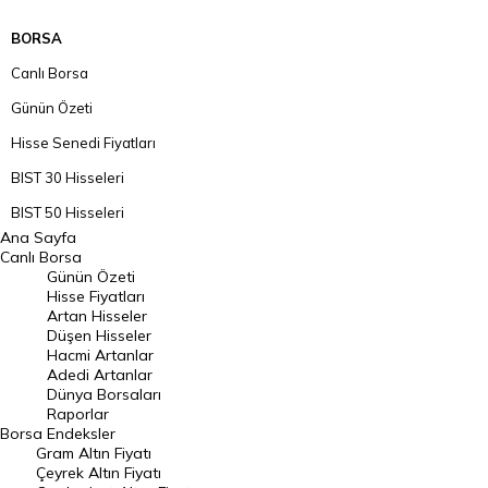
BORSA
Canlı Borsa
Günün Özeti
Hisse Senedi Fiyatları
BIST 30 Hisseleri
BIST 50 Hisseleri
Ana Sayfa
BIST 100 Hisseleri
Canlı Borsa
Günün Özeti
En Çok Artan Hisseler
Hisse Fiyatları
Artan Hisseler
En Çok Düşen Hisseler
Düşen Hisseler
Hacmi Artanlar
Hacmi Artanlar
Adedi Artanlar
Geçmiş Kapanışlar
Dünya Borsaları
Raporlar
Dünya Borsaları
Borsa
Endeksler
Gram Altın Fiyatı
Raporlar
Çeyrek Altın Fiyatı