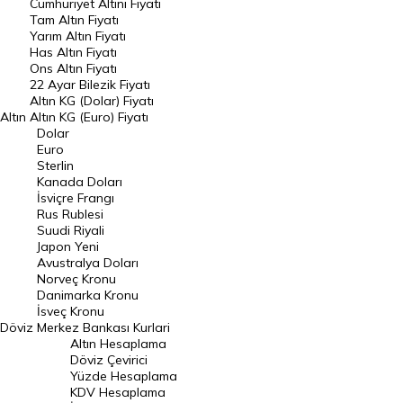
Endeksler
Cumhuriyet Altını Fiyatı
Tam Altın Fiyatı
Yarım Altın Fiyatı
DÖVİZ
Has Altın Fiyatı
Ons Altın Fiyatı
Döviz Kuru
22 Ayar Bilezik Fiyatı
Dolar Kuru
Altın KG (Dolar) Fiyatı
Altın
Altın KG (Euro) Fiyatı
Euro Kuru
Dolar
Euro
Pound Kuru
Sterlin
Kanada Doları
Frank Kuru
İsviçre Frangı
Riyal Kuru
Rus Rublesi
Suudi Riyali
Avustralya Doları
Japon Yeni
Avustralya Doları
Danimarka Kronu Kuru
Norveç Kronu
Danimarka Kronu
Kanada Doları Kuru
İsveç Kronu
Döviz
Merkez Bankası Kurlari
Norveç Kronu Kuru
Altın Hesaplama
İsveç Kronu Kuru
Döviz Çevirici
Yüzde Hesaplama
Japon Yeni Kuru
KDV Hesaplama