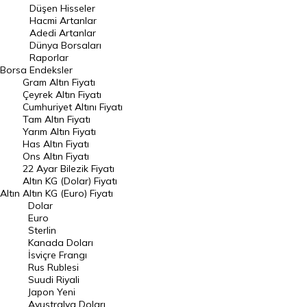
Düşen Hisseler
Hacmi Artanlar
Hacmi Artanlar
Adedi Artanlar
Geçmiş Kapanışlar
Dünya Borsaları
Raporlar
Dünya Borsaları
Borsa
Endeksler
Gram Altın Fiyatı
Raporlar
Çeyrek Altın Fiyatı
Endeksler
Cumhuriyet Altını Fiyatı
Tam Altın Fiyatı
Yarım Altın Fiyatı
DÖVİZ
Has Altın Fiyatı
Ons Altın Fiyatı
Döviz Kuru
22 Ayar Bilezik Fiyatı
Dolar Kuru
Altın KG (Dolar) Fiyatı
Altın
Altın KG (Euro) Fiyatı
Euro Kuru
Dolar
Euro
Pound Kuru
Sterlin
Kanada Doları
Frank Kuru
İsviçre Frangı
Riyal Kuru
Rus Rublesi
Suudi Riyali
Avustralya Doları
Japon Yeni
Avustralya Doları