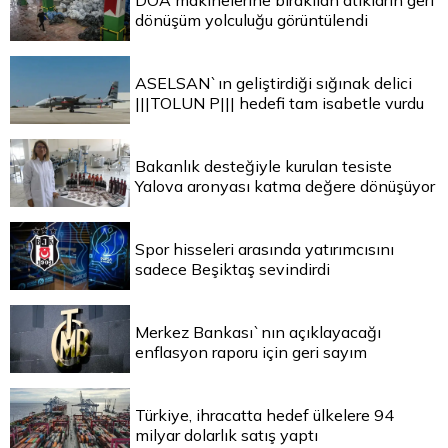
DOA makinelerine bırakılan atıkların geri
dönüşüm yolculuğu görüntülendi
ASELSAN`ın geliştirdiği sığınak delici
|||TOLUN P||| hedefi tam isabetle vurdu
Bakanlık desteğiyle kurulan tesiste
Yalova aronyası katma değere dönüşüyor
Spor hisseleri arasında yatırımcısını
sadece Beşiktaş sevindirdi
Merkez Bankası`nın açıklayacağı
enflasyon raporu için geri sayım
Türkiye, ihracatta hedef ülkelere 94
milyar dolarlık satış yaptı