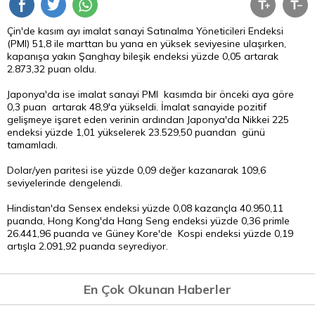
Çin'de kasım ayı imalat sanayi Satınalma Yöneticileri Endeksi
(PMI) 51,8 ile marttan bu yana en yüksek seviyesine ulaşırken,
kapanışa yakın Şanghay bileşik endeksi yüzde 0,05 artarak
2.873,32 puan oldu.
Japonya'da ise imalat sanayi PMI kasımda bir önceki aya göre
0,3 puan artarak 48,9'a yükseldi. İmalat sanayide pozitif
gelişmeye işaret eden verinin ardından Japonya'da Nikkei 225
endeksi yüzde 1,01 yükselerek 23.529,50 puandan günü
tamamladı.
Dolar/yen paritesi ise yüzde 0,09 değer kazanarak 109,6
seviyelerinde dengelendi.
Hindistan'da Sensex endeksi yüzde 0,08 kazançla 40.950,11
puanda, Hong Kong'da Hang Seng endeksi yüzde 0,36 primle
26.441,96 puanda ve Güney Kore'de Kospi endeksi yüzde 0,19
artışla 2.091,92 puanda seyrediyor.
En Çok Okunan Haberler