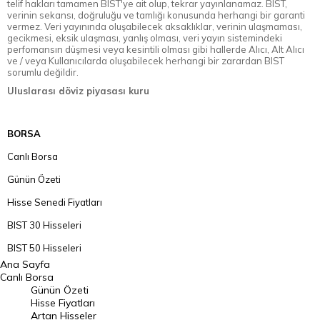
telif hakları tamamen BIST'ye ait olup, tekrar yayınlanamaz. BIST,
verinin sekansı, doğruluğu ve tamlığı konusunda herhangi bir garanti
vermez. Veri yayınında oluşabilecek aksaklıklar, verinin ulaşmaması,
gecikmesi, eksik ulaşması, yanlış olması, veri yayın sistemindeki
perfomansın düşmesi veya kesintili olması gibi hallerde Alıcı, Alt Alıcı
ve / veya Kullanıcılarda oluşabilecek herhangi bir zarardan BIST
sorumlu değildir.
Uluslarası döviz piyasası kuru
BORSA
Canlı Borsa
Günün Özeti
Hisse Senedi Fiyatları
BIST 30 Hisseleri
BIST 50 Hisseleri
Ana Sayfa
BIST 100 Hisseleri
Canlı Borsa
Günün Özeti
En Çok Artan Hisseler
Hisse Fiyatları
Artan Hisseler
En Çok Düşen Hisseler