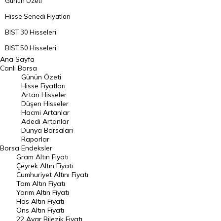
Günün Özeti
Hisse Senedi Fiyatları
BIST 30 Hisseleri
BIST 50 Hisseleri
Ana Sayfa
BIST 100 Hisseleri
Canlı Borsa
Günün Özeti
En Çok Artan Hisseler
Hisse Fiyatları
Artan Hisseler
En Çok Düşen Hisseler
Düşen Hisseler
Hacmi Artanlar
Hacmi Artanlar
Adedi Artanlar
Geçmiş Kapanışlar
Dünya Borsaları
Raporlar
Dünya Borsaları
Borsa
Endeksler
Gram Altın Fiyatı
Raporlar
Çeyrek Altın Fiyatı
Endeksler
Cumhuriyet Altını Fiyatı
Tam Altın Fiyatı
Yarım Altın Fiyatı
DÖVİZ
Has Altın Fiyatı
Ons Altın Fiyatı
Döviz Kuru
22 Ayar Bilezik Fiyatı