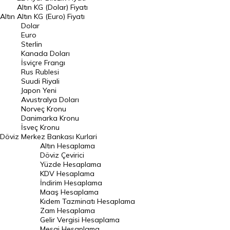
Dolar Kuru
Altın KG (Dolar) Fiyatı
Altın
Altın KG (Euro) Fiyatı
Euro Kuru
Dolar
Euro
Pound Kuru
Sterlin
Kanada Doları
Frank Kuru
İsviçre Frangı
Riyal Kuru
Rus Rublesi
Suudi Riyali
Avustralya Doları
Japon Yeni
Avustralya Doları
Danimarka Kronu Kuru
Norveç Kronu
Danimarka Kronu
Kanada Doları Kuru
İsveç Kronu
Döviz
Merkez Bankası Kurlari
Norveç Kronu Kuru
Altın Hesaplama
İsveç Kronu Kuru
Döviz Çevirici
Yüzde Hesaplama
Japon Yeni Kuru
KDV Hesaplama
İndirim Hesaplama
Serbest Piyasa Döviz Kurları
Maaş Hesaplama
Kıdem Tazminatı Hesaplama
Merkez Bankası Döviz Kurları
Zam Hesaplama
Gelir Vergisi Hesaplama
ALTIN
Mesai Hesaplama