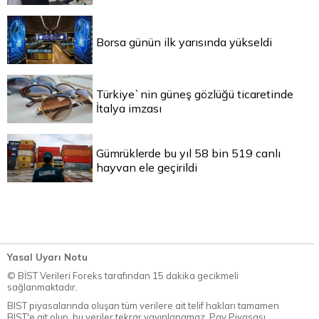
Borsa günün ilk yarısında yükseldi
Türkiye`nin güneş gözlüğü ticaretinde
İtalya imzası
Gümrüklerde bu yıl 58 bin 519 canlı
hayvan ele geçirildi
Yasal Uyarı Notu
© BİST Verileri Foreks tarafından 15 dakika gecikmeli
sağlanmaktadır.
BIST piyasalarında oluşan tüm verilere ait telif hakları tamamen
BIST'e ait olup, bu veriler tekrar yayınlanamaz. Pay Piyasası,