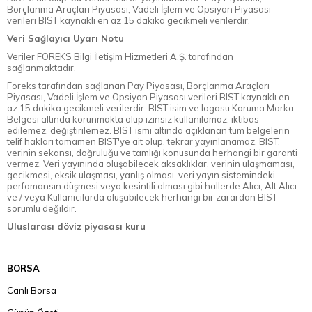
Borçlanma Araçları Piyasası, Vadeli İşlem ve Opsiyon Piyasası
verileri BIST kaynaklı en az 15 dakika gecikmeli verilerdir.
Veri Sağlayıcı Uyarı Notu
Veriler FOREKS Bilgi İletişim Hizmetleri A.Ş. tarafından
sağlanmaktadır.
Foreks tarafından sağlanan Pay Piyasası, Borçlanma Araçları
Piyasası, Vadeli İşlem ve Opsiyon Piyasası verileri BIST kaynaklı en
az 15 dakika gecikmeli verilerdir. BIST isim ve logosu Koruma Marka
Belgesi altında korunmakta olup izinsiz kullanılamaz, iktibas
edilemez, değiştirilemez. BIST ismi altında açıklanan tüm belgelerin
telif hakları tamamen BIST'ye ait olup, tekrar yayınlanamaz. BIST,
verinin sekansı, doğruluğu ve tamlığı konusunda herhangi bir garanti
vermez. Veri yayınında oluşabilecek aksaklıklar, verinin ulaşmaması,
gecikmesi, eksik ulaşması, yanlış olması, veri yayın sistemindeki
perfomansın düşmesi veya kesintili olması gibi hallerde Alıcı, Alt Alıcı
ve / veya Kullanıcılarda oluşabilecek herhangi bir zarardan BIST
sorumlu değildir.
Uluslarası döviz piyasası kuru
BORSA
Canlı Borsa