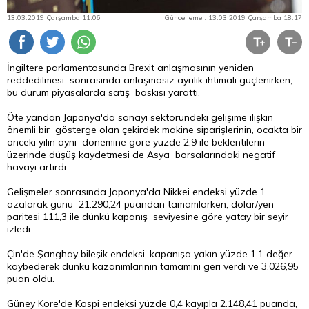
13.03.2019 Çarşamba 11:06
Güncelleme : 13.03.2019 Çarşamba 18:17
İngiltere parlamentosunda Brexit anlaşmasının yeniden
reddedilmesi sonrasında anlaşmasız ayrılık ihtimali güçlenirken,
bu durum piyasalarda satış baskısı yarattı.
Öte yandan Japonya'da sanayi sektöründeki gelişime ilişkin
önemli bir gösterge olan çekirdek makine siparişlerinin, ocakta bir
önceki yılın aynı dönemine göre yüzde 2,9 ile beklentilerin
üzerinde düşüş kaydetmesi de Asya borsalarındaki negatif
havayı artırdı.
Gelişmeler sonrasında Japonya'da Nikkei endeksi yüzde 1
azalarak günü 21.290,24 puandan tamamlarken, dolar/yen
paritesi 111,3 ile dünkü kapanış seviyesine göre yatay bir seyir
izledi.
Çin'de Şanghay bileşik endeksi, kapanışa yakın yüzde 1,1 değer
kaybederek dünkü kazanımlarının tamamını geri verdi ve 3.026,95
puan oldu.
Güney Kore'de Kospi endeksi yüzde 0,4 kayıpla 2.148,41 puanda,