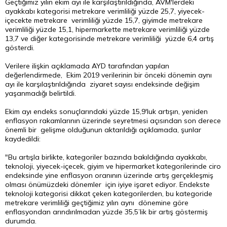
Geçtiğimiz yılın ekim ayı ile karşılaştırıldığında, AVM'lerdeki
ayakkabı kategorisi metrekare verimliliği yüzde 25,7, yiyecek-
içecekte metrekare verimliliği yüzde 15,7, giyimde metrekare
verimliliği yüzde 15,1, hipermarkette metrekare verimliliği yüzde
13,7 ve diğer kategorisinde metrekare verimliliği yüzde 6,4 artış
gösterdi.
Verilere ilişkin açıklamada AYD tarafından yapılan
değerlendirmede, Ekim 2019 verilerinin bir önceki dönemin aynı
ayı ile karşılaştırıldığında ziyaret sayısı endeksinde değişim
yaşanmadığı belirtildi.
Ekim ayı endeks sonuçlarındaki yüzde 15,9'luk artışın, yeniden
enflasyon rakamlarının üzerinde seyretmesi açısından son derece
önemli bir gelişme olduğunun aktarıldığı açıklamada, şunlar
kaydedildi:
"Bu artışla birlikte, kategoriler bazında bakıldığında ayakkabı,
teknoloji, yiyecek-içecek, giyim ve hipermarket kategorilerinde ciro
endeksinde yine enflasyon oranının üzerinde artış gerçekleşmiş
olması önümüzdeki dönemler için iyiye işaret ediyor. Endekste
teknoloji kategorisi dikkat çeken kategorilerden, bu kategoride
metrekare verimliliği geçtiğimiz yılın aynı dönemine göre
enflasyondan arındırılmadan yüzde 35,5’lik bir artış göstermiş
durumda.