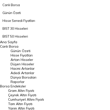
Canlı Borsa
Günün Özeti
Hisse Senedi Fiyatları
BIST 30 Hisseleri
BIST 50 Hisseleri
Ana Sayfa
BIST 100 Hisseleri
Canlı Borsa
Günün Özeti
En Çok Artan Hisseler
Hisse Fiyatları
Artan Hisseler
En Çok Düşen Hisseler
Düşen Hisseler
Hacmi Artanlar
Hacmi Artanlar
Adedi Artanlar
Geçmiş Kapanışlar
Dünya Borsaları
Raporlar
Dünya Borsaları
Borsa
Endeksler
Gram Altın Fiyatı
Raporlar
Çeyrek Altın Fiyatı
Endeksler
Cumhuriyet Altını Fiyatı
Tam Altın Fiyatı
Yarım Altın Fiyatı
DÖVİZ