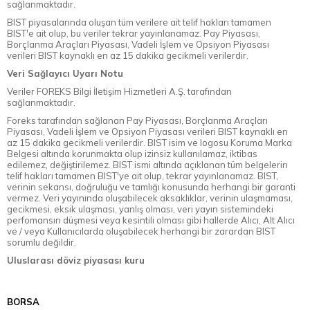
sağlanmaktadır.
BIST piyasalarında oluşan tüm verilere ait telif hakları tamamen
BIST'e ait olup, bu veriler tekrar yayınlanamaz. Pay Piyasası,
Borçlanma Araçları Piyasası, Vadeli İşlem ve Opsiyon Piyasası
verileri BIST kaynaklı en az 15 dakika gecikmeli verilerdir.
Veri Sağlayıcı Uyarı Notu
Veriler FOREKS Bilgi İletişim Hizmetleri A.Ş. tarafından
sağlanmaktadır.
Foreks tarafından sağlanan Pay Piyasası, Borçlanma Araçları
Piyasası, Vadeli İşlem ve Opsiyon Piyasası verileri BIST kaynaklı en
az 15 dakika gecikmeli verilerdir. BIST isim ve logosu Koruma Marka
Belgesi altında korunmakta olup izinsiz kullanılamaz, iktibas
edilemez, değiştirilemez. BIST ismi altında açıklanan tüm belgelerin
telif hakları tamamen BIST'ye ait olup, tekrar yayınlanamaz. BIST,
verinin sekansı, doğruluğu ve tamlığı konusunda herhangi bir garanti
vermez. Veri yayınında oluşabilecek aksaklıklar, verinin ulaşmaması,
gecikmesi, eksik ulaşması, yanlış olması, veri yayın sistemindeki
perfomansın düşmesi veya kesintili olması gibi hallerde Alıcı, Alt Alıcı
ve / veya Kullanıcılarda oluşabilecek herhangi bir zarardan BIST
sorumlu değildir.
Uluslarası döviz piyasası kuru
BORSA