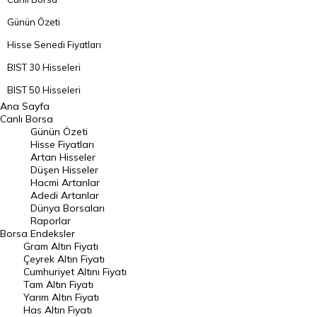
Günün Özeti
Hisse Senedi Fiyatları
BIST 30 Hisseleri
BIST 50 Hisseleri
Ana Sayfa
BIST 100 Hisseleri
Canlı Borsa
Günün Özeti
En Çok Artan Hisseler
Hisse Fiyatları
Artan Hisseler
En Çok Düşen Hisseler
Düşen Hisseler
Hacmi Artanlar
Hacmi Artanlar
Adedi Artanlar
Geçmiş Kapanışlar
Dünya Borsaları
Raporlar
Dünya Borsaları
Borsa
Endeksler
Gram Altın Fiyatı
Raporlar
Çeyrek Altın Fiyatı
Endeksler
Cumhuriyet Altını Fiyatı
Tam Altın Fiyatı
Yarım Altın Fiyatı
DÖVİZ
Has Altın Fiyatı