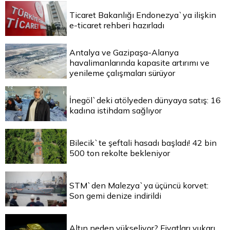
Ticaret Bakanlığı Endonezya`ya ilişkin
e-ticaret rehberi hazırladı
Antalya ve Gazipaşa-Alanya
havalimanlarında kapasite artırımı ve
yenileme çalışmaları sürüyor
İnegöl`deki atölyeden dünyaya satış: 16
kadına istihdam sağlıyor
Bilecik`te şeftali hasadı başladı! 42 bin
500 ton rekolte bekleniyor
STM`den Malezya`ya üçüncü korvet:
Son gemi denize indirildi
Altın neden yükseliyor? Fiyatları yukarı