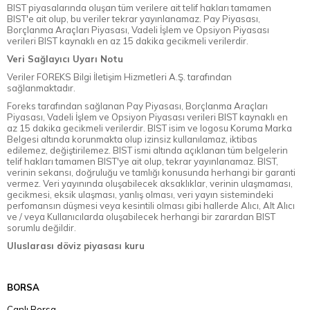
BIST piyasalarında oluşan tüm verilere ait telif hakları tamamen
BIST'e ait olup, bu veriler tekrar yayınlanamaz. Pay Piyasası,
Borçlanma Araçları Piyasası, Vadeli İşlem ve Opsiyon Piyasası
verileri BIST kaynaklı en az 15 dakika gecikmeli verilerdir.
Veri Sağlayıcı Uyarı Notu
Veriler FOREKS Bilgi İletişim Hizmetleri A.Ş. tarafından
sağlanmaktadır.
Foreks tarafından sağlanan Pay Piyasası, Borçlanma Araçları
Piyasası, Vadeli İşlem ve Opsiyon Piyasası verileri BIST kaynaklı en
az 15 dakika gecikmeli verilerdir. BIST isim ve logosu Koruma Marka
Belgesi altında korunmakta olup izinsiz kullanılamaz, iktibas
edilemez, değiştirilemez. BIST ismi altında açıklanan tüm belgelerin
telif hakları tamamen BIST'ye ait olup, tekrar yayınlanamaz. BIST,
verinin sekansı, doğruluğu ve tamlığı konusunda herhangi bir garanti
vermez. Veri yayınında oluşabilecek aksaklıklar, verinin ulaşmaması,
gecikmesi, eksik ulaşması, yanlış olması, veri yayın sistemindeki
perfomansın düşmesi veya kesintili olması gibi hallerde Alıcı, Alt Alıcı
ve / veya Kullanıcılarda oluşabilecek herhangi bir zarardan BIST
sorumlu değildir.
Uluslarası döviz piyasası kuru
BORSA
Canlı Borsa