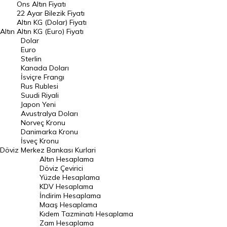
Ons Altın Fiyatı
Döviz Kuru
22 Ayar Bilezik Fiyatı
Dolar Kuru
Altın KG (Dolar) Fiyatı
Altın
Altın KG (Euro) Fiyatı
Euro Kuru
Dolar
Euro
Pound Kuru
Sterlin
Kanada Doları
Frank Kuru
İsviçre Frangı
Riyal Kuru
Rus Rublesi
Suudi Riyali
Avustralya Doları
Japon Yeni
Avustralya Doları
Danimarka Kronu Kuru
Norveç Kronu
Danimarka Kronu
Kanada Doları Kuru
İsveç Kronu
Döviz
Merkez Bankası Kurlari
Norveç Kronu Kuru
Altın Hesaplama
İsveç Kronu Kuru
Döviz Çevirici
Yüzde Hesaplama
Japon Yeni Kuru
KDV Hesaplama
İndirim Hesaplama
Serbest Piyasa Döviz Kurları
Maaş Hesaplama
Kıdem Tazminatı Hesaplama
Merkez Bankası Döviz Kurları
Zam Hesaplama