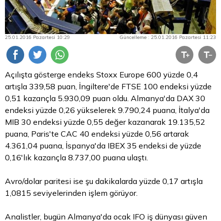
25.01.2016 Pazartesi 10:29
Güncelleme : 25.01.2016 Pazartesi 11:23
Açılışta gösterge endeks Stoxx Europe 600 yüzde 0,4
artışla 339,58 puan, İngiltere'de FTSE 100 endeksi yüzde
0,51 kazançla 5.930,09 puan oldu. Almanya'da DAX 30
endeksi yüzde 0,26 yükselerek 9.790,24 puana, İtalya'da
MIB 30 endeksi yüzde 0,55 değer kazanarak 19.135,52
puana, Paris'te CAC 40 endeksi yüzde 0,56 artarak
4.361,04 puana, İspanya'da IBEX 35 endeksi de yüzde
0,16'lık kazançla 8.737,00 puana ulaştı.
Avro/dolar paritesi ise şu dakikalarda yüzde 0,17 artışla
1,0815 seviyelerinden işlem görüyor.
Analistler, bugün Almanya'da ocak IFO iş dünyası güven