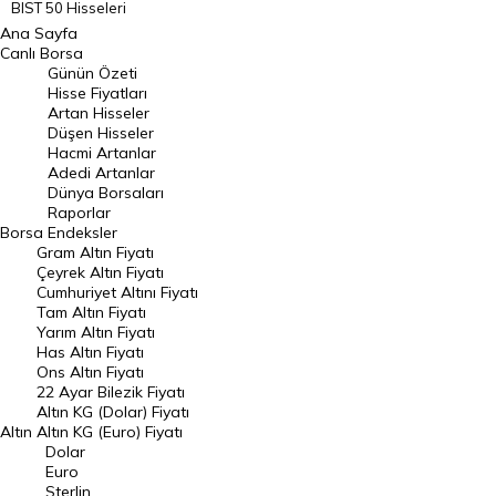
BIST 50 Hisseleri
Ana Sayfa
BIST 100 Hisseleri
Canlı Borsa
Günün Özeti
En Çok Artan Hisseler
Hisse Fiyatları
Artan Hisseler
En Çok Düşen Hisseler
Düşen Hisseler
Hacmi Artanlar
Hacmi Artanlar
Adedi Artanlar
Geçmiş Kapanışlar
Dünya Borsaları
Raporlar
Dünya Borsaları
Borsa
Endeksler
Gram Altın Fiyatı
Raporlar
Çeyrek Altın Fiyatı
Endeksler
Cumhuriyet Altını Fiyatı
Tam Altın Fiyatı
Yarım Altın Fiyatı
DÖVİZ
Has Altın Fiyatı
Ons Altın Fiyatı
Döviz Kuru
22 Ayar Bilezik Fiyatı
Dolar Kuru
Altın KG (Dolar) Fiyatı
Altın
Altın KG (Euro) Fiyatı
Euro Kuru
Dolar
Euro
Pound Kuru
Sterlin