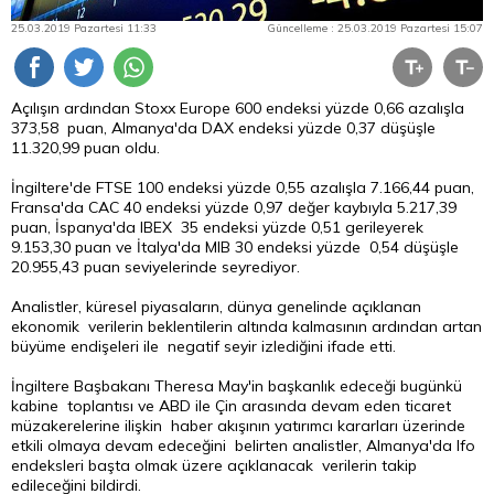
25.03.2019 Pazartesi 11:33
Güncelleme : 25.03.2019 Pazartesi 15:07
Açılışın ardından Stoxx Europe 600 endeksi yüzde 0,66 azalışla
373,58 puan, Almanya'da DAX endeksi yüzde 0,37 düşüşle
11.320,99 puan oldu.
İngiltere'de FTSE 100 endeksi yüzde 0,55 azalışla 7.166,44 puan,
Fransa'da CAC 40 endeksi yüzde 0,97 değer kaybıyla 5.217,39
puan, İspanya'da IBEX 35 endeksi yüzde 0,51 gerileyerek
9.153,30 puan ve İtalya'da MIB 30 endeksi yüzde 0,54 düşüşle
20.955,43 puan seviyelerinde seyrediyor.
Analistler, küresel piyasaların, dünya genelinde açıklanan
ekonomik verilerin beklentilerin altında kalmasının ardından artan
büyüme endişeleri ile negatif seyir izlediğini ifade etti.
İngiltere Başbakanı Theresa May'in başkanlık edeceği bugünkü
kabine toplantısı ve ABD ile Çin arasında devam eden ticaret
müzakerelerine ilişkin haber akışının yatırımcı kararları üzerinde
etkili olmaya devam edeceğini belirten analistler, Almanya'da Ifo
endeksleri başta olmak üzere açıklanacak verilerin takip
edileceğini bildirdi.