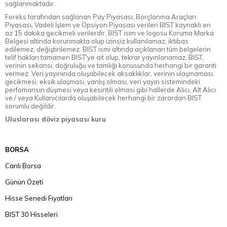
sağlanmaktadır.
Foreks tarafından sağlanan Pay Piyasası, Borçlanma Araçları
Piyasası, Vadeli İşlem ve Opsiyon Piyasası verileri BIST kaynaklı en
az 15 dakika gecikmeli verilerdir. BIST isim ve logosu Koruma Marka
Belgesi altında korunmakta olup izinsiz kullanılamaz, iktibas
edilemez, değiştirilemez. BIST ismi altında açıklanan tüm belgelerin
telif hakları tamamen BIST'ye ait olup, tekrar yayınlanamaz. BIST,
verinin sekansı, doğruluğu ve tamlığı konusunda herhangi bir garanti
vermez. Veri yayınında oluşabilecek aksaklıklar, verinin ulaşmaması,
gecikmesi, eksik ulaşması, yanlış olması, veri yayın sistemindeki
perfomansın düşmesi veya kesintili olması gibi hallerde Alıcı, Alt Alıcı
ve / veya Kullanıcılarda oluşabilecek herhangi bir zarardan BIST
sorumlu değildir.
Uluslarası döviz piyasası kuru
BORSA
Canlı Borsa
Günün Özeti
Hisse Senedi Fiyatları
BIST 30 Hisseleri