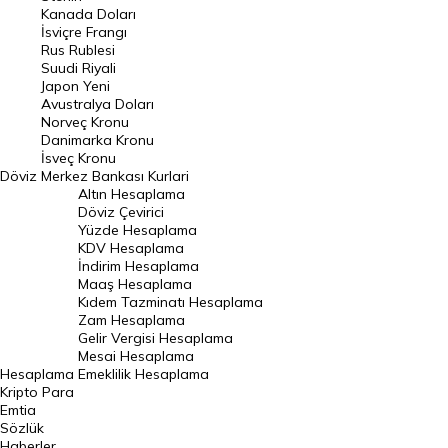
Kanada Doları
Frank Kuru
İsviçre Frangı
Riyal Kuru
Rus Rublesi
Suudi Riyali
Avustralya Doları
Japon Yeni
Avustralya Doları
Danimarka Kronu Kuru
Norveç Kronu
Danimarka Kronu
Kanada Doları Kuru
İsveç Kronu
Döviz
Merkez Bankası Kurlari
Norveç Kronu Kuru
Altın Hesaplama
İsveç Kronu Kuru
Döviz Çevirici
Yüzde Hesaplama
Japon Yeni Kuru
KDV Hesaplama
İndirim Hesaplama
Serbest Piyasa Döviz Kurları
Maaş Hesaplama
Kıdem Tazminatı Hesaplama
Merkez Bankası Döviz Kurları
Zam Hesaplama
Gelir Vergisi Hesaplama
ALTIN
Mesai Hesaplama
Hesaplama
Emeklilik Hesaplama
Altın Fiyatları
Kripto Para
Emtia
Gram Altın Fiyatı
Sözlük
Çeyrek Altın Fiyatı
Haberler